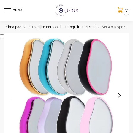
MENU
0
Prima pagină
Ingrijire Personala
Ingrijirea Parului
Set 4 x Dispozitiv pentru epilare si exfoliere cu nanocristale
/
/
/