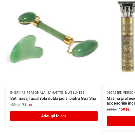
INGRIJIRE PERSONALA
,
SANATATE & WELLNESS
INGRIJIRE PERSO
Set masaj facial rola dubla jad si piatra Gua Sha
Masina profesi
accesoriile inc
78
lei
130
lei
150
lei
238
lei
Adaugă în coș