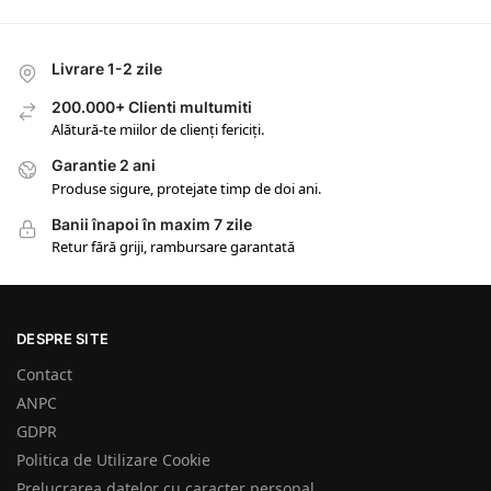
Livrare 1-2 zile
200.000+ Clienti multumiti
Alătură-te miilor de clienți fericiți.
Garantie 2 ani
Produse sigure, protejate timp de doi ani.
Banii înapoi în maxim 7 zile
Retur fără griji, rambursare garantată
DESPRE SITE
Contact
ANPC
GDPR
Politica de Utilizare Cookie
Prelucrarea datelor cu caracter personal