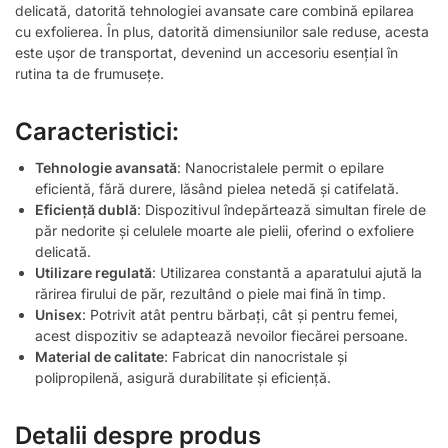
delicată, datorită tehnologiei avansate care combină epilarea
cu exfolierea. În plus, datorită dimensiunilor sale reduse, acesta
este ușor de transportat, devenind un accesoriu esențial în
rutina ta de frumusețe.
Caracteristici:
Tehnologie avansată
: Nanocristalele permit o epilare
eficientă, fără durere, lăsând pielea netedă și catifelată.
Eficiență dublă
: Dispozitivul îndepărtează simultan firele de
păr nedorite și celulele moarte ale pielii, oferind o exfoliere
delicată.
Utilizare regulată
: Utilizarea constantă a aparatului ajută la
rărirea firului de păr, rezultând o piele mai fină în timp.
Unisex
: Potrivit atât pentru bărbați, cât și pentru femei,
acest dispozitiv se adaptează nevoilor fiecărei persoane.
Material de calitate
: Fabricat din nanocristale și
polipropilenă, asigură durabilitate și eficiență.
Detalii despre produs