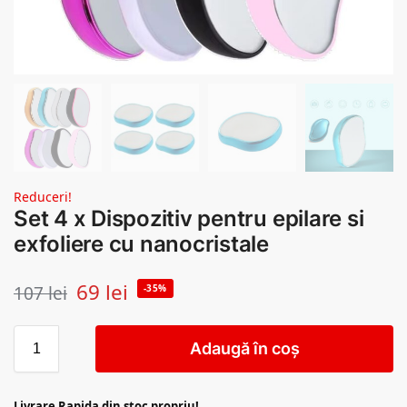
Reduceri!
Set 4 x Dispozitiv pentru epilare si
exfoliere cu nanocristale
69
lei
107
lei
-35%
Adaugă în coș
Livrare Rapida din stoc propriu!