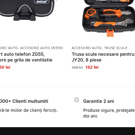
ORII AUTO
,
ACCESORII AUTO INTERIOR
ACCESORII AUTO
,
TRUSE SCULE
t auto telefon ZG55,
Trusa scule necesare pentru
ere pe grila de ventilatie
JY20, 8 piese
50
lei
162
lei
268
lei
000+ Clienti multumiti
Garantie 2 ani
ă-te miilor de clienți fericiți.
Produse sigure, protejate
doi ani.