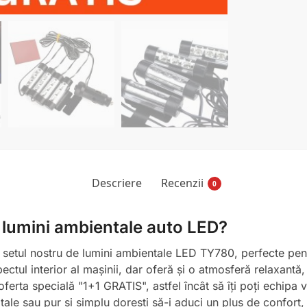
Descriere
Recenzii
0
x lumini ambientale auto LED?
u setul nostru de lumini ambientale LED TY780, perfecte pent
tul interior al mașinii, dar oferă și o atmosferă relaxantă,
erta specială "1+1 GRATIS", astfel încât să îți poți echipa ve
tale sau pur și simplu dorești să-i aduci un plus de confort