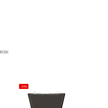
erior
-39%