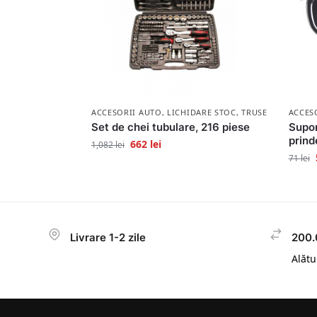
ACCESORII AUTO
,
LICHIDARE STOC
,
TRUSE SCULE
ACCES
Set de chei tubulare, 216 piese
Supor
prind
662
lei
1,082
lei
71
lei
Livrare 1-2 zile
200.
Alătur