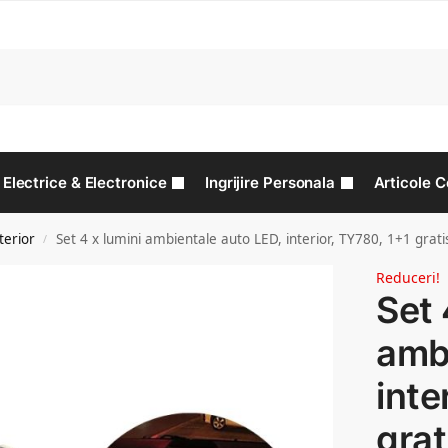
C
Electrice & Electronice
Ingrijire Personala
Articole C
terior
Set 4 x lumini ambientale auto LED, interior, TY780, 1+1 grati
/
Reduceri!
Set 
ambi
inte
grat