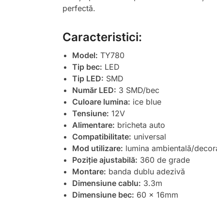
perfectă.
Caracteristici:
Model:
TY780
Tip bec:
LED
Tip LED:
SMD
Număr LED:
3 SMD/bec
Culoare lumina:
ice blue
Tensiune:
12V
Alimentare:
bricheta auto
Compatibilitate:
universal
Mod utilizare:
lumina ambientală/decor
Poziție ajustabilă:
360 de grade
Montare:
banda dublu adezivă
Dimensiune cablu:
3.3m
Dimensiune bec:
60 x 16mm