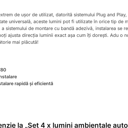
trem de ușor de utilizat, datorită sistemului Plug and Play,
ate universală, aceste lumini pot fi utilizate în orice tip de
 și a sistemului de montare cu bandă adezivă, instalarea se r
 poți ajusta direcția luminii exact așa cum îți dorești. Adu o n
lătorie mai plăcută!
780
nstalare
stalare rapidă și eficientă
enzie la „Set 4 x lumini ambientale auto