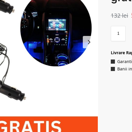
132
lei
Livrare Ra
Garanti
Banii i