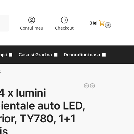
aută
0
lei
0
Contul meu
Checkout
opii
Casa si Gradina
Decoratiuni casa
s
4 x lumini
entale auto LED,
rior, TY780, 1+1
is