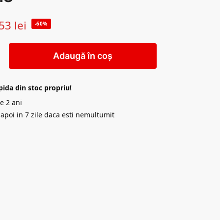
53
lei
-60%
Adaugă în coș
pida din stoc propriu!
e 2 ani
napoi in 7 zile daca esti nemultumit