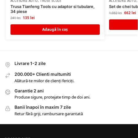
ACCESORII AUTO
,
TRUSE SCULE
ACCESORII AUTO
Trusa Tianfeng Tools cu adaptor si tubulare,
Set de chei tub
34 piese
662
lei
1,082
lei
135
lei
241
lei
Adaugă în coș
Livrare 1-2 zile
200.000+ Clienti multumiti
Alătură-te miilor de clienți fericiți.
Garantie 2 ani
Produse sigure, protejate timp de doi ani.
Banii înapoi în maxim 7 zile
Retur fără griji, rambursare garantată