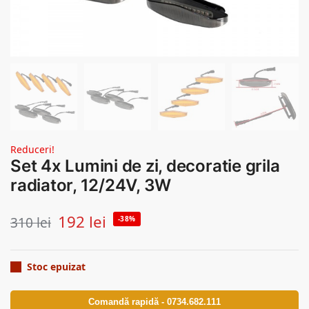
Reduceri!
Set 4x Lumini de zi, decoratie grila
radiator, 12/24V, 3W
192
lei
310
lei
-38%
Stoc epuizat
Comandă rapidă - 0734.682.111