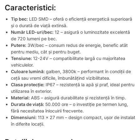
Caracteristici:
Tip bec:
LED SMD – oferă o eficiență energetică superioară
și o durată de viață extinsă.
Număr LED-uri/bec:
12 – asigură o luminozitate excelentă
de 720 lumeni pe bec.
Putere:
3W/bec – consum redus de energie, benefic atât
pentru mediu, cât și pentru buget.
Tensiune:
12-24V – compatibilitate largă cu majoritatea
vehiculelor.
Culoare lumină:
galben, 3800k – performant în condiții de
ceță sau vremi dificile, îmbunătățind vizibilitatea.
Clasa protecție:
IP67 – rezistență la apă și praf, ideal pentru
utilizarea în exterior.
Material:
ABS – asigură durabilitate și rezistență în timp.
Durata de viață:
50.000 ore – o investiție pe termen lung,
fără necesitatea înlocuirii frecvente.
Dimensiuni:
113 x 27 mm – design compact, ușor de instalat
în diferite locații.