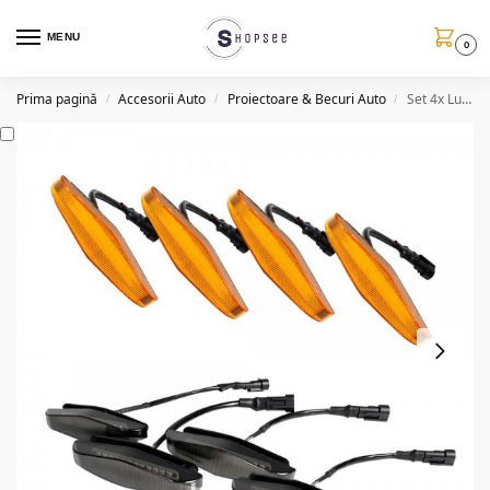
MENU
0
Prima pagină
Accesorii Auto
Proiectoare & Becuri Auto
Set 4x Lumini de zi, decoratie grila radiator, 12/24V, 3W
/
/
/