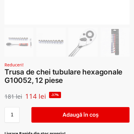
Reduceri!
Trusa de chei tubulare hexagonale
G10052, 12 piese
114
lei
181
lei
-37%
Adaugă în coș
Livrare Rapida din stoc propriu!