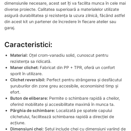
dimensiunile necesare, acest set îți va facilita munca în cele mai
diverse proiecte. Calitatea superioară a materialelor utilizate
asigură durabilitatea și rezistența la uzura zilnică, făcând astfel
din acest kit un partener de încredere în fiecare atelier sau
garaj.
Caracteristici:
Material:
Oțel crom-vanadiu solid, cunoscut pentru
rezistența sa ridicată.
Maner clichet:
Fabricat din PP + TPR, oferă un confort
sporit în utilizare.
Clichet reversibil:
Perfect pentru strângerea și desfăcutul
șuruburilor din zone greu accesibile, economisind timp și
efort.
Buton de eliberare:
Permite o schimbare rapidă a cheilor,
oferind mobilitate și accesibilitate maximă în munca ta.
Pârghia de schimbare:
Localizată pe spatele capului
clichetului, facilitează schimbarea rapidă a direcției de
acțiune.
Dimensiuni chei:
Setul include chei cu dimensiuni variind de