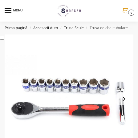
MENU
0
Prima pagină
Accesorii Auto
Truse Scule
Trusa de chei tubulare hexagonale G10052, 12 piese
/
/
/