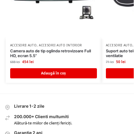
ACCESORII AUTO
,
ACCESORII AUTO INTERIOR
ACCESORII AUTO
Camera auto de tip oglinda retrovizoare Full
Suport auto tel
HD, ecran 5.5”
ventilatie
454
lei
50
lei
688
lei
71
lei
Adaugă în coș
Livrare 1-2 zile
200.000+ Clienti multumiti
Alătură-te miilor de clienți fericiți.
Garantie 2 ani