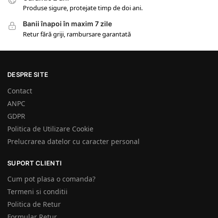
Produse sigure, protejate timp de doi ani.
Banii înapoi în maxim 7 zile
Retur fără griji, rambursare garantată
DESPRE SITE
Contact
ANPC
GDPR
Politica de Utilizare Cookie
Prelucrarea datelor cu caracter personal
SUPORT CLIENTI
Cum pot plasa o comanda?
Termeni si conditii
Politica de Retur
Formular Retur