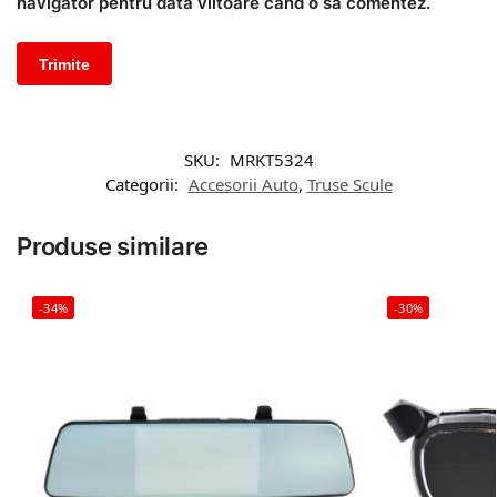
navigator pentru data viitoare când o să comentez.
SKU:
MRKT5324
Categorii:
Accesorii Auto
,
Truse Scule
Produse similare
-34%
-30%