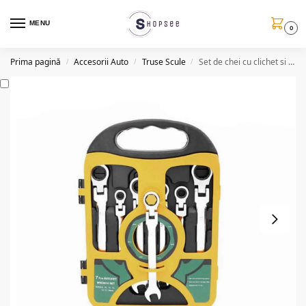
MENU
0
Prima pagină
Accesorii Auto
Truse Scule
Set de chei cu clichet si articulatie, 7 piese
/
/
/