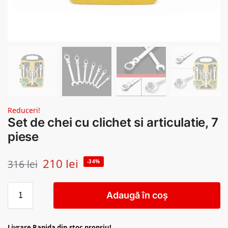
Reduceri!
Set de chei cu clichet si articulatie, 7
piese
210
lei
316
lei
-34%
Adaugă în coș
Livrare Rapida din stoc propriu!