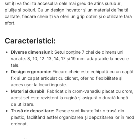
set îți va facilita accesul la cele mai greu de atins șuruburi,
piulițe și bolturi. Cu un design inovator și un material de înaltă
calitate, fiecare cheie îți va oferi un grip optim și o utilizare fără
efort.
Caracteristici:
Diverse dimensiuni:
Setul conține 7 chei de dimensiuni
variate: 8, 10, 12, 13, 14, 17 și 19 mm, adaptabile la nevoile
tale.
Design ergonomic:
Fiecare cheie este echipată cu un capăt
fix și un capăt articulat cu clichet, oferind flexibilitate și
acces ușor la locuri înguste.
Material durabil:
Fabricat din crom-vanadiu placat cu crom,
acest set este rezistent la rugină și asigură o durată lungă
de utilizare.
Trusă de depozitare:
Piesele sunt livrate într-o trusă din
plastic, facilitând astfel organizarea și depozitarea lor în mod
ordonat.