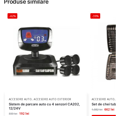
Produse similare
-42%
-39%
ACCESORII AUTO
,
ACCESORII AUTO EXTERIOR
ACCESORII AUTO
Sistem de parcare auto cu 4 senzori CA202,
Set de chei tub
12/24V
662
lei
1,082
lei
192
lei
333
lei