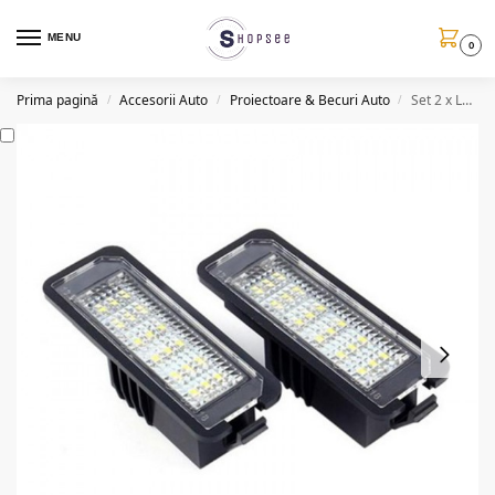
MENU
0
Prima pagină
Accesorii Auto
Proiectoare & Becuri Auto
Set 2 x Lampi LED iluminare numar H02008, canbus, VW/Skoda/Seat
/
/
/