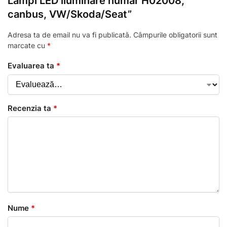
Lampi LED iluminare numar H02008,
canbus, VW/Skoda/Seat”
Adresa ta de email nu va fi publicată.
Câmpurile obligatorii sunt
marcate cu
*
Evaluarea ta
*
Recenzia ta
*
Nume
*