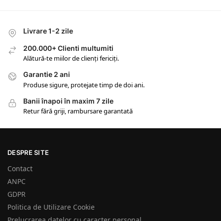
Livrare 1-2 zile
200.000+ Clienti multumiti
Alătură-te miilor de clienți fericiți.
Garantie 2 ani
Produse sigure, protejate timp de doi ani.
Banii înapoi în maxim 7 zile
Retur fără griji, rambursare garantată
DESPRE SITE
Contact
ANPC
GDPR
Politica de Utilizare Cookie
Prelucrarea datelor cu caracter personal