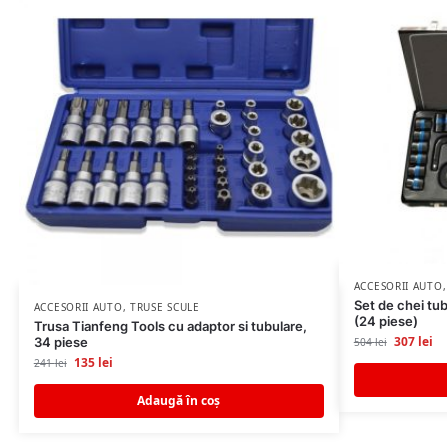
ACCESORII AUTO
Set de chei tu
ACCESORII AUTO
,
TRUSE SCULE
(24 piese)
Trusa Tianfeng Tools cu adaptor si tubulare,
307
lei
34 piese
504
lei
135
lei
241
lei
Adaugă în coș