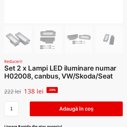
Reduceri!
Set 2 x Lampi LED iluminare numar
H02008, canbus, VW/Skoda/Seat
138
lei
222
lei
-38%
Adaugă în coș
Livrare Rapida din stoc propriu!