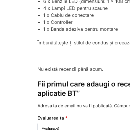
6 x Benzile LED (dimensiuni: 1 x 108 c
4 x Lampi LED pentru scaune
1 x Cablu de conectare
1 x Controller
1 x Banda adeziva pentru montare
Îmbunătățește-ți stilul de condus și creea
Nu există recenzii până acum.
Fii primul care adaugi o rec
aplicatie BT”
Adresa ta de email nu va fi publicată.
Câmpuri
Evaluarea ta
*