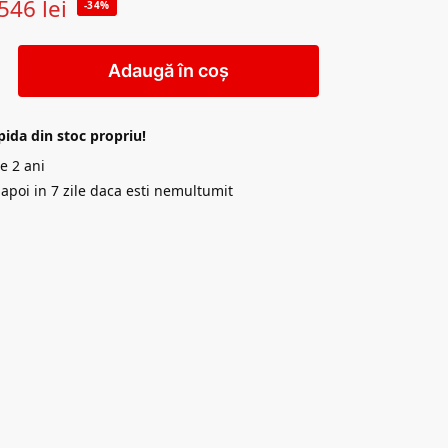
546
lei
-34%
Adaugă în coș
pida din stoc propriu!
e 2 ani
napoi in 7 zile daca esti nemultumit