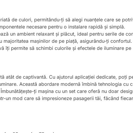
iată de culori, permitându-ți să alegi nuanțele care se potri
omponentele necesare pentru o instalare rapidă și simplă.
ză un ambient relaxant și plăcut, ideal pentru serile de con
u majoritatea mașinilor de pe piață, asigurându-ți confortul.
tivă îți permite să schimbi culorile și efectele de iluminare pe
ă atât de captivantă. Cu ajutorul aplicației dedicate, poți p
iluminare. Această abordare modernă îmbină tehnologia cu c
. Îmbunătățește-ți mașina cu un set care oferă nu doar design, 
ntr-un mod care să impresioneze pasagerii tăi, făcând fiecar