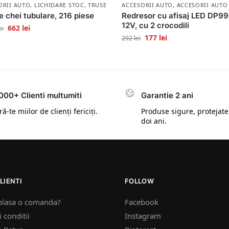
ORII AUTO
,
LICHIDARE STOC
,
TRUSE SCULE
ACCESORII AUTO
,
ACCESORII AUTO
e chei tubulare, 216 piese
Redresor cu afisaj LED DP99
12V, cu 2 crocodili
662
lei
ei
177
lei
292
lei
000+ Clienti multumiti
Garantie 2 ani
ă-te miilor de clienți fericiți.
Produse sigure, protejate
doi ani.
LIENTI
FOLLOW
plasa o comanda?
Facebook
 conditii
Instagram