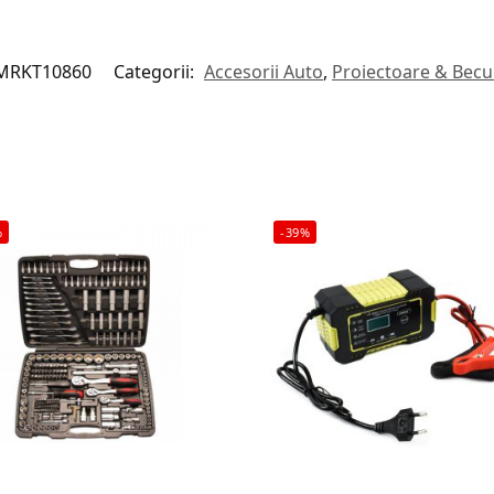
MRKT10860
Categorii:
Accesorii Auto
,
Proiectoare & Becu
%
-39%