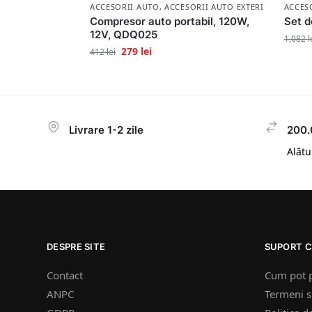
ACCESORII AUTO
,
ACCESORII AUTO EXTERIOR
ACCES
Compresor auto portabil, 120W,
Set d
12V, QDQ025
1,082
l
279
lei
412
lei
Livrare 1-2 zile
200.
Alătur
DESPRE SITE
SUPORT C
Contact
Cum pot 
ANPC
Termeni si