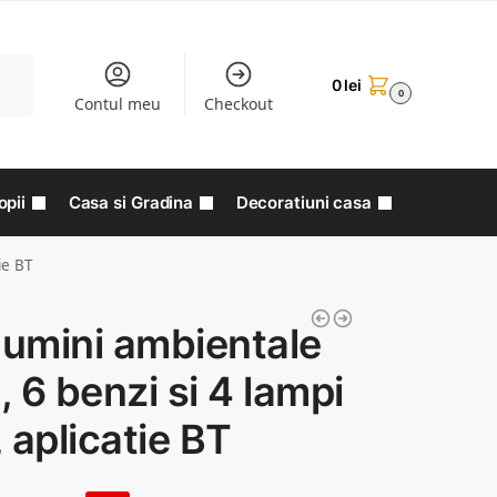
aută
0
lei
0
Contul meu
Checkout
opii
Casa si Gradina
Decoratiuni casa
ie BT
lumini ambientale
 6 benzi si 4 lampi
 aplicatie BT