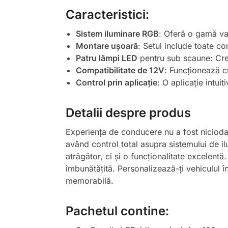
Caracteristici:
Sistem iluminare RGB
: Oferă o gamă var
Montare ușoară
: Setul include toate c
Patru lămpi LED
pentru sub scaune: Crea
Compatibilitate de 12V
: Funcționează c
Control prin aplicație
: O aplicație intui
Detalii despre produs
Experiența de conducere nu a fost niciodat
având control total asupra sistemului de 
atrăgător, ci și o funcționalitate excelentă
îmbunătățită. Personalizează-ți vehiculul î
memorabilă.
Pachetul contine: