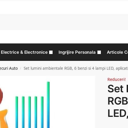
C
Electrice & Electronice
Ingrijire Personala
Articole C
ecuri Auto
Set lumini ambientale RGB, 6 benzi si 4 lampi LED, aplicat
/
Reduceri!
Set 
RGB,
LED,