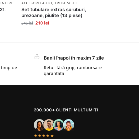
 INTERIOR
ACCESORII AUTO
,
TRUSE SCULE
21,
Set tubulare extras suruburi,
prezoane, piulite (13 piese)
210
lei
346
lei
Banii înapoi în maxim 7 zile
 timp de
Retur fără griji, rambursare
garantată
200.000+ CLIENȚI MULȚUMIȚI
★★★★★