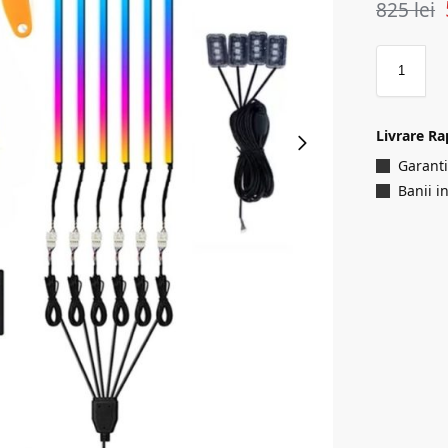
825
lei
Livrare Ra
Garanti
Banii i