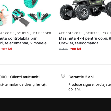
OLE COPII
,
JOCURI SI JUCARII COPII
ARTICOLE COPII
,
JOCURI SI JUCARI
uta controlabila prin
Masinuta 4×4 pentru copii, 
ri, telecomanda, 2 modele
Crawler, telecomanda
282
lei
200
lei
284
lei
000+ Clienti multumiti
Garantie 2 ani
ă-te miilor de clienți fericiți.
Produse sigure, protejate
doi ani.