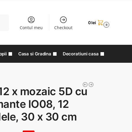
aută
0
lei
0
Contul meu
Checkout
opii
Casa si Gradina
Decoratiuni casa
12 x mozaic 5D cu
ante IO08, 12
ele, 30 x 30 cm