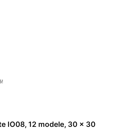
ă!
nte IO08, 12 modele, 30 x 30