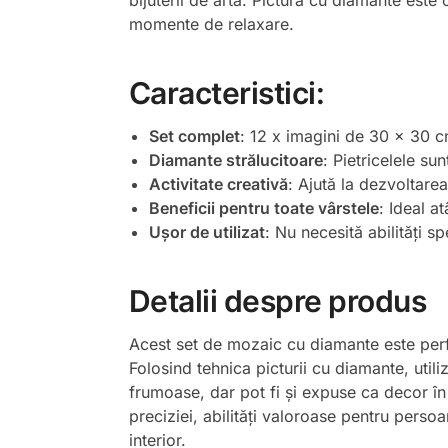
bijuterii de artă. Pictura cu diamante este 
momente de relaxare.
Caracteristici:
Set complet
: 12 x imagini de 30 x 30 cm
Diamante strălucitoare
: Pietricelele su
Activitate creativă
: Ajută la dezvoltare
Beneficii pentru toate vârstele
: Ideal a
Ușor de utilizat
: Nu necesită abilități sp
Detalii despre produs
Acest set de mozaic cu diamante este perfect
Folosind tehnica picturii cu diamante, util
frumoase, dar pot fi și expuse ca decor în
preciziei, abilități valoroase pentru perso
interior.