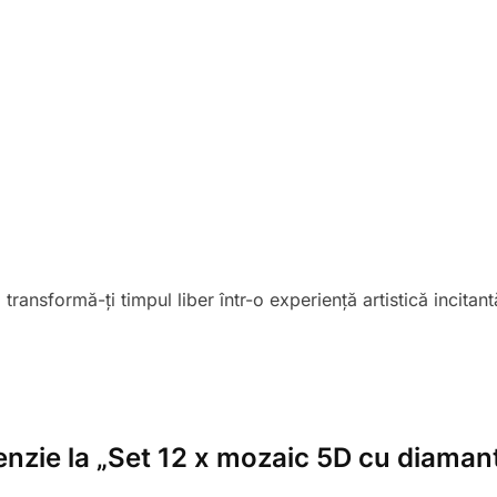
ransformă-ți timpul liber într-o experiență artistică incitant
cenzie la „Set 12 x mozaic 5D cu diama