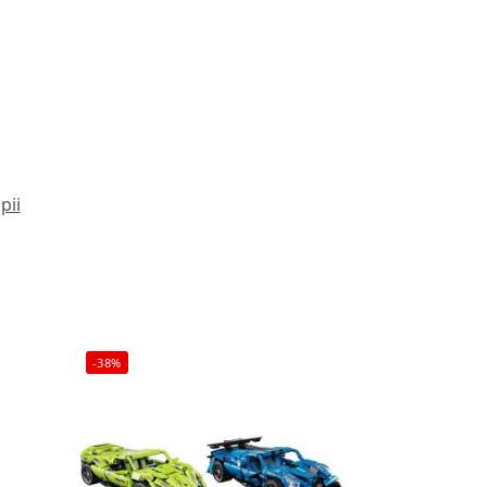
pii
-38%