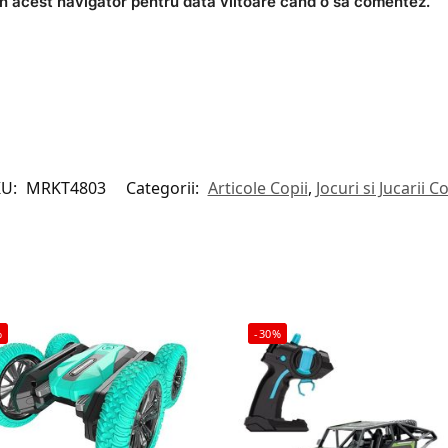
în acest navigator pentru data viitoare când o să comentez.
KU:
MRKT4803
Categorii:
Articole Copii
,
Jocuri si Jucarii Co
%
-30%