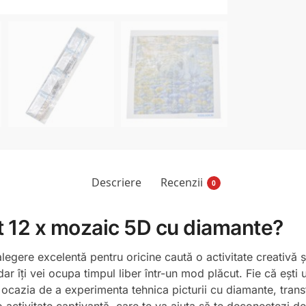
Descriere
Recenzii
0
et 12 x mozaic 5D cu diamante?
gere excelentă pentru oricine caută o activitate creativă și 
r îți vei ocupa timpul liber într-un mod plăcut. Fie că ești u
ă ocazia de a experimenta tehnica picturii cu diamante, tran