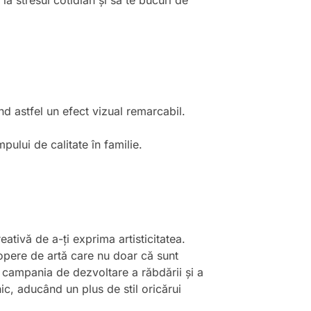
la stresul cotidian și să te bucuri de
nd astfel un efect vizual remarcabil.
mpului de calitate în familie.
ativă de a-ți exprima artisticitatea.
 opere de artă care nu doar că sunt
 campania de dezvoltare a răbdării și a
ic, aducând un plus de stil oricărui