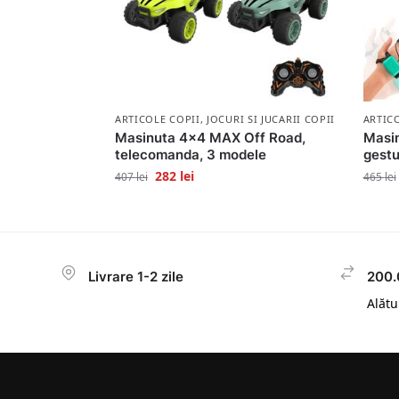
ARTICOLE COPII
,
JOCURI SI JUCARII COPII
ARTIC
Masinuta 4×4 MAX Off Road,
Masin
telecomanda, 3 modele
gestu
282
lei
407
lei
465
lei
Livrare 1-2 zile
200.
Alătur