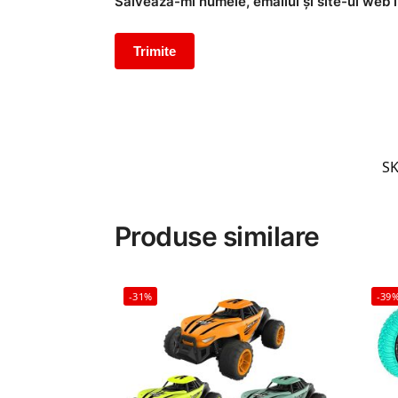
Salvează-mi numele, emailul și site-ul web 
S
Produse similare
-31%
-39