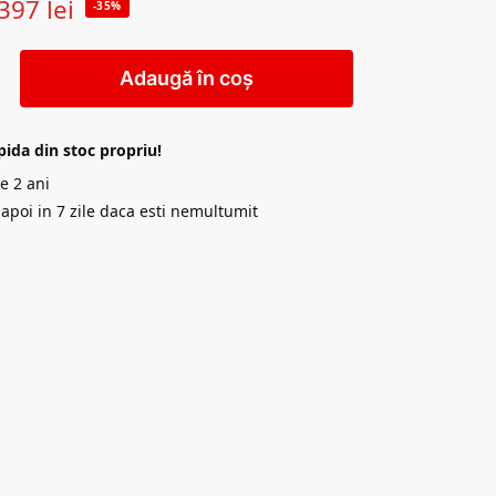
397
lei
-35%
Adaugă în coș
pida din stoc propriu!
e 2 ani
napoi in 7 zile daca esti nemultumit