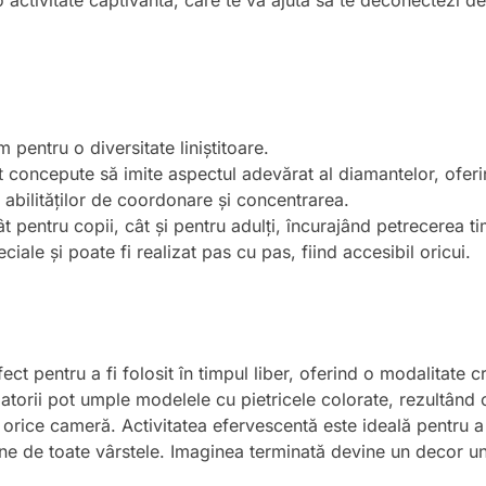
o activitate captivantă, care te va ajuta să te deconectezi de 
 pentru o diversitate liniștitoare.
nt concepute să imite aspectul adevărat al diamantelor, oferi
a abilităților de coordonare și concentrarea.
tât pentru copii, cât și pentru adulți, încurajând petrecerea ti
eciale și poate fi realizat pas cu pas, fiind accesibil oricui.
 pentru a fi folosit în timpul liber, oferind o modalitate cre
izatorii pot umple modelele cu pietricele colorate, rezultând
 orice cameră. Activitatea efervescentă este ideală pentru a
ane de toate vârstele. Imaginea terminată devine un decor un