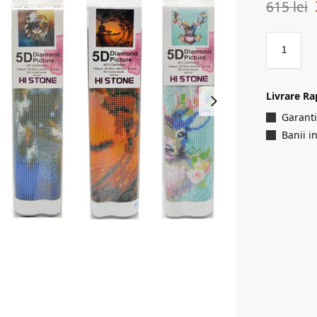
615
lei
Livrare Ra
Garanti
Banii i