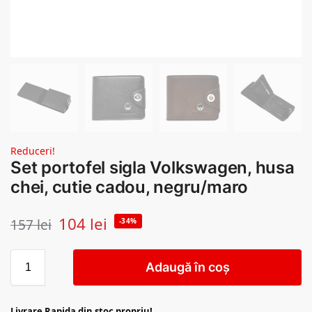
Reduceri!
Set portofel sigla Volkswagen, husa
chei, cutie cadou, negru/maro
104
lei
157
lei
-34%
Adaugă în coș
Livrare Rapida din stoc propriu!