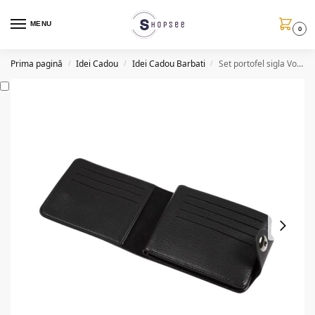
MENU
0
Prima pagină
Idei Cadou
Idei Cadou Barbati
Set portofel sigla Volkswagen, husa chei, cutie cadou, negru/maro
/
/
/