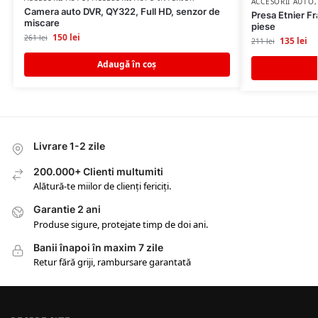
ACCESORII AUTO
Camera auto DVR, QY322, Full HD, senzor de
Presa Etnier Fra
miscare
piese
150
lei
261
lei
135
lei
211
lei
Adaugă în coș
Livrare 1-2 zile
200.000+ Clienti multumiti
Alătură-te miilor de clienți fericiți.
Garantie 2 ani
Produse sigure, protejate timp de doi ani.
Banii înapoi în maxim 7 zile
Retur fără griji, rambursare garantată