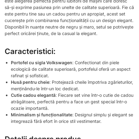
este alegerea perfectă pentru iubitorii de mașini care doresc
să-și exprime pasiunea prin unelte de calitate superioară. Fie că
este pentru tine sau un cadou pentru un apropiat, acest set
cucerește prin combinarea funcționalității cu un design elegant.
Disponibil în nuanțe neutre de negru și maro, setul se potrivește
perfect oricărei ținute, de la casual la elegant.
Caracteristici:
Portofel cu sigla Volkswagen
: Confectionat din piele
ecologică de calitate superioară, portofelul oferă un aspect
rafinat și sofisticat.
Husă pentru cheie
: Protejează cheile împotriva zgârieturilor,
menținându-le într-un loc dedicat.
Cutie cadou elegantă
: Fiecare set vine într-o cutie de cadou
atrăgătoare, perfectă pentru a face un gest special într-o
ocazie importantă.
Minimalism și funcționalitate
: Designul simplu și elegant se
integrează fără efort în orice stil vestimentar.