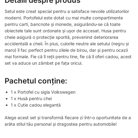
Detalii despre produs
Setul este creat special pentru a satisface nevoile utilizatorilor
moderni. Portofelul este dotat cu mai multe compartimente
pentru carti, bancnote și monede, asigurându-se că toate
obiectele tale sunt ordonate și ușor de accesat. Husa pentru
cheie asigură o protecție sporită, prevenind deteriorarea
accidentală a cheii. În plus, culorile neutre ale setului (negru și
maro) îl fac perfect pentru zilele de birou, dar și pentru ocazii
mai formale. Fie că îl reții pentru tine, fie că îl oferi cadou, acest
set va aduce un zâmbet pe fața oricui.
Pachetul conține:
1 x Portofel cu sigla Volkswagen
1 x Husă pentru chei
1 x Cutie cadou elegantă
Alege acest set și transformă fiecare zi într-o oportunitate de a
arăta stilul tău personal și dragostea pentru automobile!