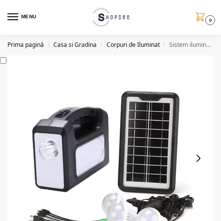
MENU
0
Prima pagină
Casa si Gradina
Corpuri de Iluminat
Sistem iluminare LED GD7, 3 becuri, panou solar
/
/
/