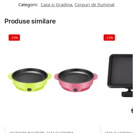
Categorii:
Casa si Gradina
,
Corpuri de Iluminat
Produse similare
-33%
-33%
ACCESORII BUCATARIE
,
CASA SI GRADINA
CASA SI GRADINA