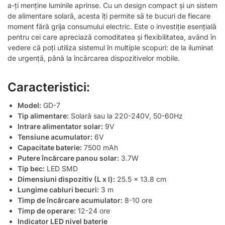
a-ți menține luminile aprinse. Cu un design compact și un sistem
de alimentare solară, acesta îți permite să te bucuri de fiecare
moment fără grija consumului electric. Este o investiție esențială
pentru cei care apreciază comoditatea și flexibilitatea, având în
vedere că poți utiliza sistemul în multiple scopuri: de la iluminat
de urgență, până la încărcarea dispozitivelor mobile.
Caracteristici:
Model:
GD-7
Tip alimentare:
Solară sau la 220-240V, 50-60Hz
Intrare alimentator solar:
9V
Tensiune acumulator:
6V
Capacitate baterie:
7500 mAh
Putere încărcare panou solar:
3.7W
Tip bec:
LED SMD
Dimensiuni dispozitiv (L x l):
25.5 x 13.8 cm
Lungime cabluri becuri:
3 m
Timp de încărcare acumulator:
8-10 ore
Timp de operare:
12-24 ore
Indicator LED nivel baterie