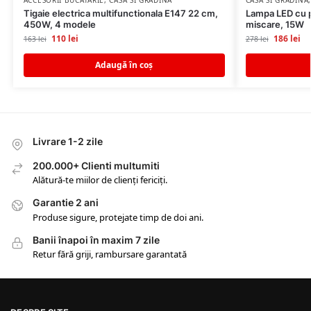
Tigaie electrica multifunctionala E147 22 cm,
Lampa LED cu p
450W, 4 modele
miscare, 15W
110
lei
186
lei
163
lei
278
lei
Adaugă în coș
Livrare 1-2 zile
200.000+ Clienti multumiti
Alătură-te miilor de clienți fericiți.
Garantie 2 ani
Produse sigure, protejate timp de doi ani.
Banii înapoi în maxim 7 zile
Retur fără griji, rambursare garantată