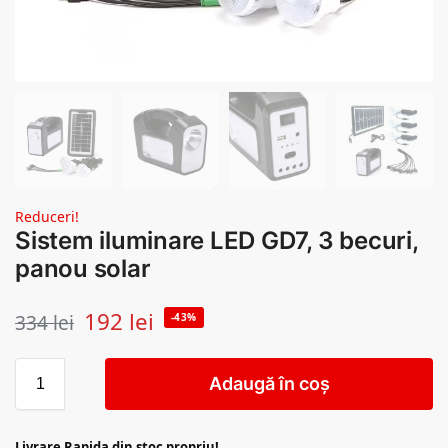
Reduceri!
Sistem iluminare LED GD7, 3 becuri,
panou solar
192
lei
334
lei
-43%
Adaugă în coș
Livrare Rapida din stoc propriu!