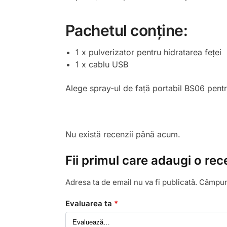
Pachetul conține:
1 x pulverizator pentru hidratarea feței
1 x cablu USB
Alege spray-ul de față portabil BS06 pentru 
Nu există recenzii până acum.
Fii primul care adaugi o rec
Adresa ta de email nu va fi publicată.
Câmpuri
Evaluarea ta
*