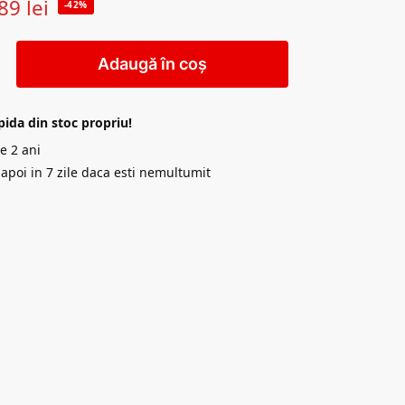
89
lei
-42%
Adaugă în coș
pida din stoc propriu!
e 2 ani
napoi in 7 zile daca esti nemultumit