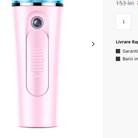
153
lei
Livrare Ra
Garanti
Banii i