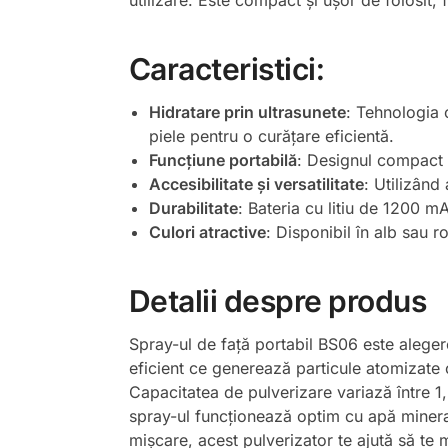
utilizare. Este compact și ușor de folosit,
Caracteristici:
Hidratare prin ultrasunete
: Tehnologia 
piele pentru o curățare eficientă.
Funcțiune portabilă
: Designul compact ș
Accesibilitate și versatilitate
: Utilizând
Durabilitate
: Bateria cu litiu de 1200 mA
Culori atractive
: Disponibil în alb sau r
Detalii despre produs
Spray-ul de față portabil BS06 este alegere
eficient ce generează particule atomizate 
Capacitatea de pulverizare variază între 1
spray-ul funcționează optim cu apă mineral
mișcare, acest pulverizator te ajută să te m