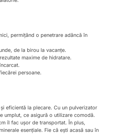
ălătorie.
mici, permițând o penetrare adâncă în
unde, de la birou la vacanțe.
 rezultate maxime de hidratare.
încarcat.
 fiecărei persoane.
și eficientă la plecare. Cu un pulverizator
de umplut, ce asigură o utilizare comodă.
 îl fac ușor de transportat. În plus,
nerale esențiale. Fie că ești acasă sau în