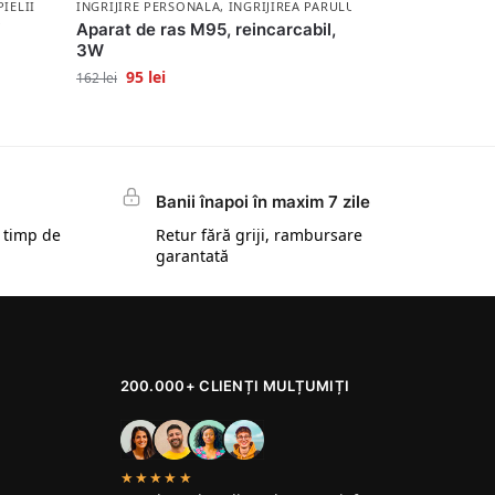
PIELII
INGRIJIRE PERSONALA
,
INGRIJIREA PARULUI
j
Aparat de ras M95, reincarcabil,
3W
95
lei
162
lei
Banii înapoi în maxim 7 zile
 timp de
Retur fără griji, rambursare
garantată
200.000+ CLIENȚI MULȚUMIȚI
★★★★★