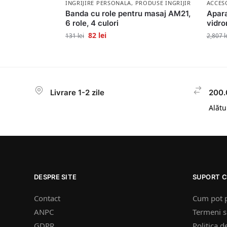
INGRIJIRE PERSONALA
,
PRODUSE INGRIJIRE PERSONA
ACCESO
Banda cu role pentru masaj AM21,
Apara
6 role, 4 culori
vidro
82
lei
131
lei
2,807
l
Livrare 1-2 zile
200.
Alătur
DESPRE SITE
SUPORT C
Contact
Cum pot 
ANPC
Termeni si
GDPR
Politica d