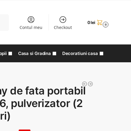
aută
0
lei
0
Contul meu
Checkout
opii
Casa si Gradina
Decoratiuni casa
y de fata portabil
, pulverizator (2
ri)