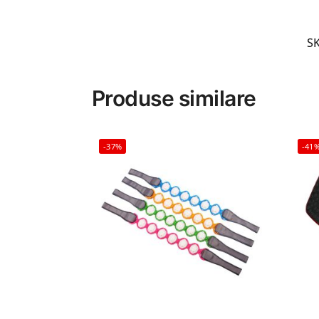
S
Produse similare
-37%
-41