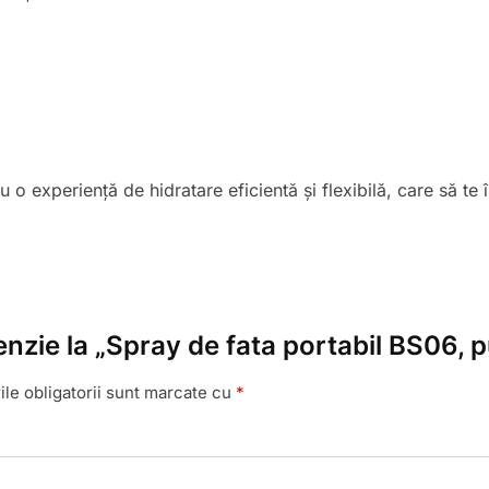
o experiență de hidratare eficientă și flexibilă, care să te î
enzie la „Spray de fata portabil BS06, p
le obligatorii sunt marcate cu
*