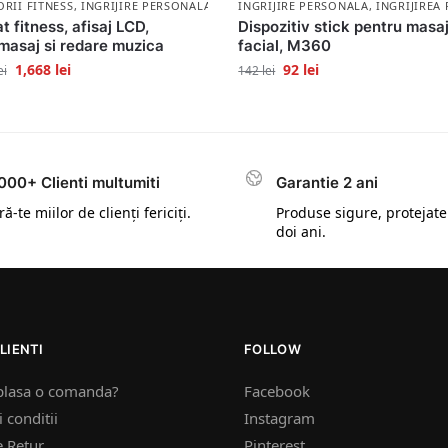
LA
RII FITNESS
,
INGRIJIRE PERSONALA
INGRIJIRE PERSONALA
,
INGRIJIREA 
t fitness, afisaj LCD,
Dispozitiv stick pentru masa
masaj si redare muzica
facial, M360
1,668
lei
92
lei
ei
142
lei
000+ Clienti multumiti
Garantie 2 ani
ă-te miilor de clienți fericiți.
Produse sigure, protejate
doi ani.
LIENTI
FOLLOW
plasa o comanda?
Facebook
 conditii
Instagram
e Retur
Pinterest