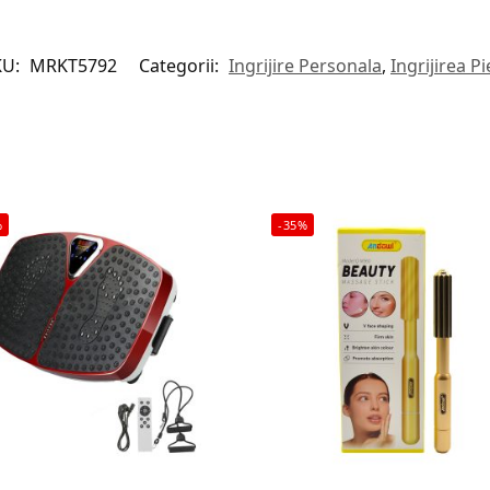
KU:
MRKT5792
Categorii:
Ingrijire Personala
,
Ingrijirea Pie
%
-35%