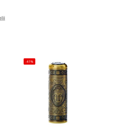
lii
-41%