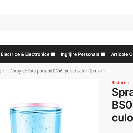
C
Electrice & Electronice
Ingrijire Personala
Articole C
lii
Spray de fata portabil BS06, pulverizator (2 culori)
/
Reduceri!
Spra
BS06
culo