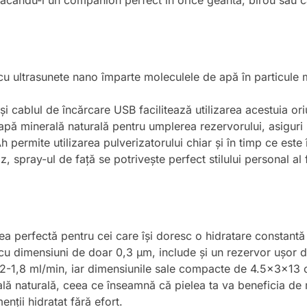
 făcându-l un companion perfect în orice geantă, birou sau c
cu ultrasunete nano împarte moleculele de apă în particule 
i cablul de încărcare USB facilitează utilizarea acestuia ori
 apă minerală naturală pentru umplerea rezervorului, asiguri
h permite utilizarea pulverizatorului chiar și în timp ce este 
oz, spray-ul de față se potrivește perfect stilului personal al
a perfectă pentru cei care își doresc o hidratare constantă 
cu dimensiuni de doar 0,3 μm, include și un rezervor ușor 
,2-1,8 ml/min, iar dimensiunile sale compacte de 4.5x3x13 cm
ă naturală, ceea ce înseamnă că pielea ta va beneficia de mi
enții hidratat fără efort.