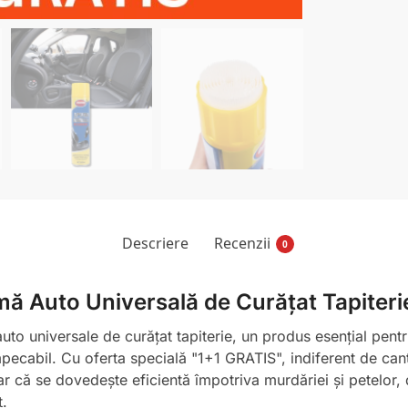
Descriere
Recenzii
0
ă Auto Universală de Curățat Tapiterie
o universale de curățat tapiterie, un produs esențial pentr
impecabil. Cu oferta specială "1+1 GRATIS", indiferent de ca
 că se dovedește eficientă împotriva murdăriei și petelor, da
t.