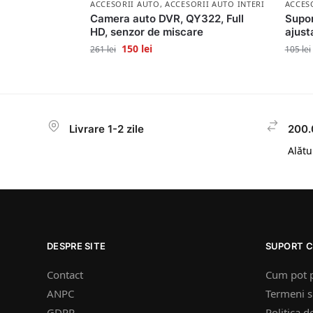
ACCESORII AUTO
,
ACCESORII AUTO INTERIOR
ACCES
Camera auto DVR, QY322, Full
Supor
HD, senzor de miscare
ajust
150
lei
261
lei
105
lei
Livrare 1-2 zile
200.
Alătur
DESPRE SITE
SUPORT C
Contact
Cum pot 
ANPC
Termeni si
GDPR
Politica d