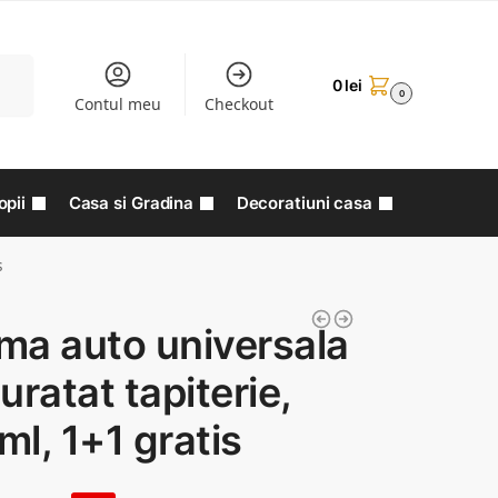
aută
0
lei
0
Contul meu
Checkout
opii
Casa si Gradina
Decoratiuni casa
s
ma auto universala
uratat tapiterie,
l, 1+1 gratis