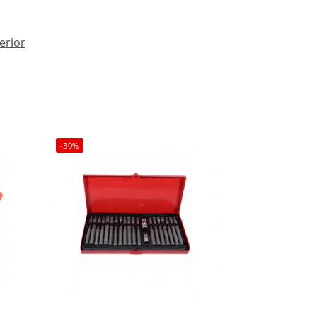
erior
-30%