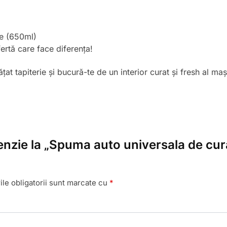
ie (650ml)
rtă care face diferența!
 tapiterie și bucură-te de un interior curat și fresh al mașin
cenzie la „Spuma auto universala de cura
le obligatorii sunt marcate cu
*