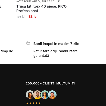
ACCESORII AUTO
,
TRUSE SCULE
Trusa biti torx 40 piese, RICO
6
Professional
138
lei
196
lei
Banii înapoi în maxim 7 zile
 timp de
Retur fără griji, rambursare
garantată
200.000+ CLIENȚI MULȚUMIȚI
★★★★★