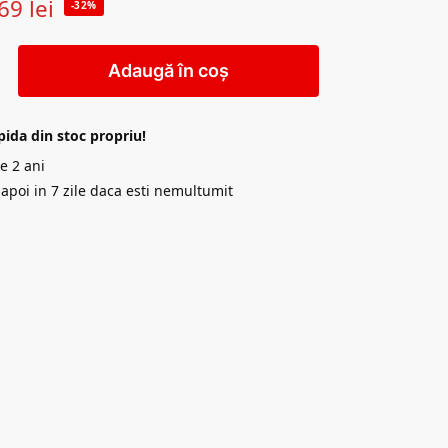
69
lei
-32%
Adaugă în coș
pida din stoc propriu!
e 2 ani
napoi in 7 zile daca esti nemultumit