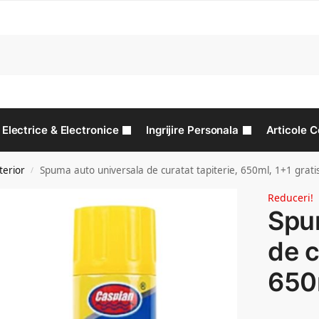
C
Electrice & Electronice
Ingrijire Personala
Articole C
terior
Spuma auto universala de curatat tapiterie, 650ml, 1+1 grati
/
Reduceri!
Spu
de c
650m