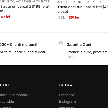
ORII AUTO
,
ACCESORII AUTO INTERIOR
ACCESORII AUTO
,
TRUSE SCULE
t auto universal ZS198, brat
Trusa chei tubulare si biti (4
abil
piese)
62
lei
120
lei
189
lei
000+ Clienti multumiti
Garantie 2 ani
ă-te miilor de clienți fericiți.
Produse sigure, protejate
doi ani.
LIENTI
FOLLOW
plasa o comanda?
Facebook
 conditii
Instagram
e Retur
Pinterest