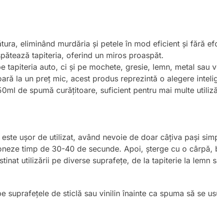
ura, eliminând murdăria și petele în mod eficient și fără efo
pătează tapiteria, oferind un miros proaspăt.
pe tapiteria auto, ci și pe mochete, gresie, lemn, metal sau 
ară la un preț mic, acest produs reprezintă o alegere intelig
0ml de spumă curățitoare, suficient pentru mai multe utiliză
este ușor de utilizat, având nevoie de doar câțiva pași simp
ioneze timp de 30-40 de secunde. Apoi, șterge cu o cârpă, b
tinat utilizării pe diverse suprafețe, de la tapiterie la lemn
pe suprafețele de sticlă sau vinilin înainte ca spuma să se us