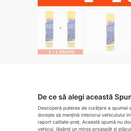
De ce să alegi această Spum
Descoperă puterea de curățare a spumei aut
dorește să mențină interiorul vehiculului 
raport calitate-preț. Această spumă nu doar
vehicul, lăsând un miros proaspăt și plăcu