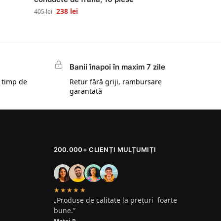
238
lei
405
lei
Banii înapoi în maxim 7 zile
 timp de
Retur fără griji, rambursare
garantată
200.000+ CLIENȚI MULȚUMIȚI
★★★★★
„Produse de calitate la prețuri foarte
bune.”