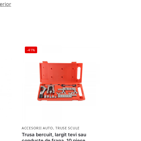
erior
-41%
ACCESORII AUTO
,
TRUSE SCULE
Trusa bercuit, largit tevi sau
)
conducte de frana, 10 piese