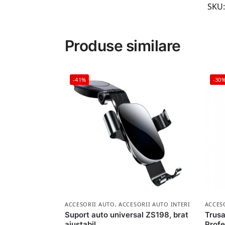
SKU
Produse similare
-41%
-30
ACCESORII AUTO
,
ACCESORII AUTO INTERIOR
ACCES
Suport auto universal ZS198, brat
Trusa
ajustabil
Profe