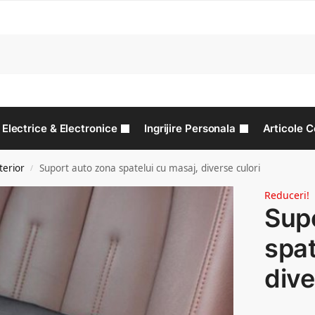
C
Electrice & Electronice
Ingrijire Personala
Articole C
terior
Suport auto zona spatelui cu masaj, diverse culori
/
Reduceri!
Sup
spat
dive