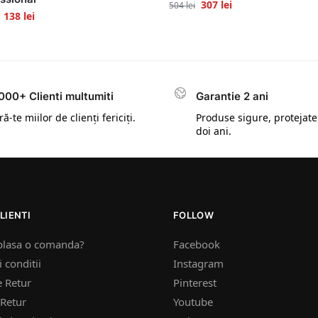
307
lei
504
lei
138
lei
000+ Clienti multumiti
Garantie 2 ani
ă-te miilor de clienți fericiți.
Produse sigure, protejate
doi ani.
LIENTI
FOLLOW
plasa o comanda?
Facebook
 conditii
Instagram
e Retur
Pinterest
Retur
Youtube