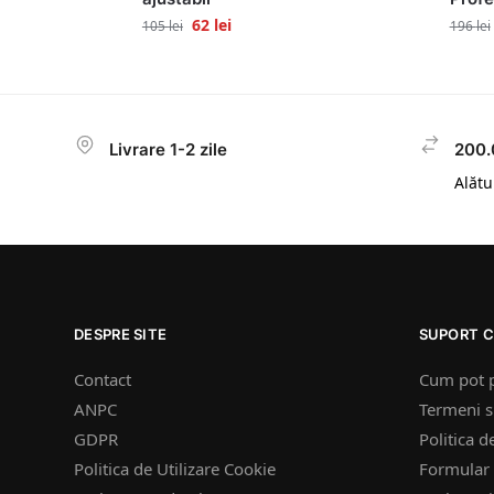
62
lei
105
lei
196
lei
Livrare 1-2 zile
200.
Alătur
DESPRE SITE
SUPORT C
Contact
Cum pot 
ANPC
Termeni si
GDPR
Politica d
Politica de Utilizare Cookie
Formular 