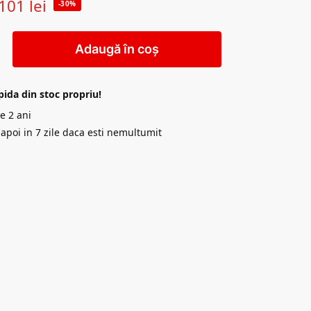
101
lei
-30%
Adaugă în coș
pida din stoc propriu!
e 2 ani
napoi in 7 zile daca esti nemultumit