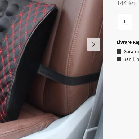
144
lei
Livrare Ra
Garanti
Banii i