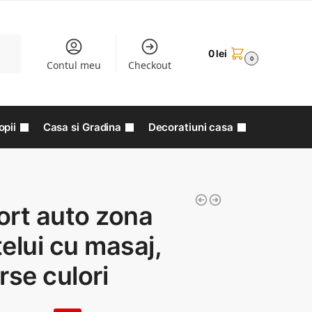
aută
0
lei
0
Contul meu
Checkout
opii
Casa si Gradina
Decoratiuni casa
ort auto zona
elui cu masaj,
rse culori