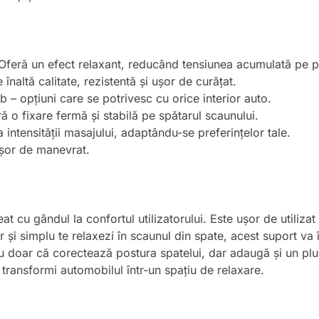
feră un efect relaxant, reducând tensiunea acumulată pe par
înaltă calitate, rezistentă și ușor de curățat.
 – opțiuni care se potrivesc cu orice interior auto.
 o fixare fermă și stabilă pe spătarul scaunului.
 intensității masajului, adaptându-se preferințelor tale.
șor de manevrat.
at cu gândul la confortul utilizatorului. Este ușor de utiliza
ur și simplu te relaxezi în scaunul din spate, acest suport va
u doar că corectează postura spatelui, dar adaugă și un plus d
ți transformi automobilul într-un spațiu de relaxare.