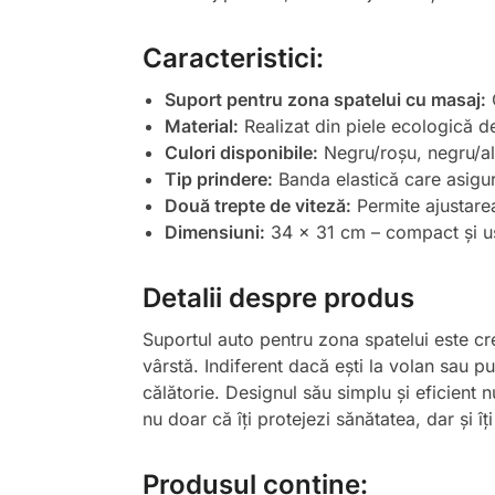
Caracteristici:
Suport pentru zona spatelui cu masaj:
O
Material:
Realizat din piele ecologică de 
Culori disponibile:
Negru/roșu, negru/alb
Tip prindere:
Banda elastică care asigură
Două trepte de viteză:
Permite ajustarea
Dimensiuni:
34 x 31 cm – compact și u
Detalii despre produs
Suportul auto pentru zona spatelui este cre
vârstă. Indiferent dacă ești la volan sau p
călătorie. Designul său simplu și eficient n
nu doar că îți protejezi sănătatea, dar și î
Produsul conține: