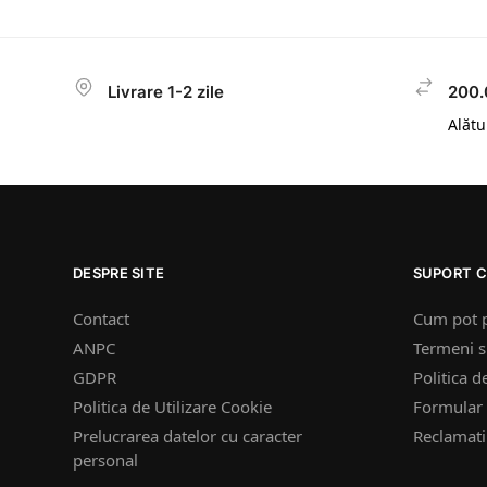
Livrare 1-2 zile
200.
Alătur
DESPRE SITE
SUPORT C
Contact
Cum pot 
ANPC
Termeni si
GDPR
Politica d
Politica de Utilizare Cookie
Formular 
Prelucrarea datelor cu caracter
Reclamatii
personal