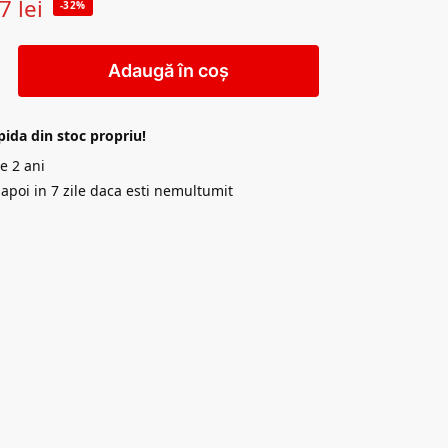
47
lei
-32%
Adaugă în coș
pida din stoc propriu!
e 2 ani
napoi in 7 zile daca esti nemultumit