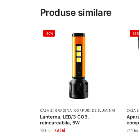
Produse similare
-40%
-33
CASA SI GRADINA
,
CORPURI DE ILUMINAT
CASA 
Lanterna, LED/3 COB,
Apara
reincarcabila, 5W
comp
73
lei
121
lei
211
lei