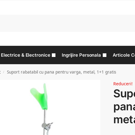
C
Electrice & Electronice
Ingrijire Personala
Articole C
t
Suport rabatabil cu pana pentru varga, metal, 1+1 gratis
/
Reduceri!
Supo
pana
meta