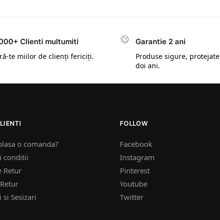
000+ Clienti multumiti
Garantie 2 ani
ă-te miilor de clienți fericiți.
Produse sigure, protejate
doi ani.
LIENTI
FOLLOW
plasa o comanda?
Facebook
 conditii
Instagram
e Retur
Pinterest
Retur
Youtube
 si Sesizari
Twitter