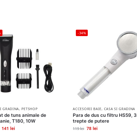
%
-34%
SI GRADINA
,
PETSHOP
ACCESORII BAIE
,
CASA SI GRADINA
t de tuns animale de
Para de dus cu filtru HS59, 3
anie, T180, 10W
trepte de putere
141
lei
78
lei
119
lei