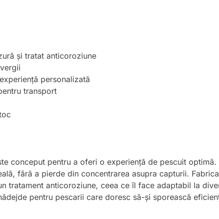
zură și tratat anticoroziune
vergii
o experiență personalizată
pentru transport
toc
e conceput pentru a oferi o experiență de pescuit optimă. Îț
deală, fără a pierde din concentrarea asupra capturii. Fabricat
 un tratament anticoroziune, ceea ce îl face adaptabil la div
ădejde pentru pescarii care doresc să-și sporească eficiența