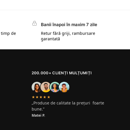
Banii înapoi în maxim 7 zile
 timp de
Retur fără griji, rambursare
garantată
200.000+ CLIENȚI MULȚUMIȚI
★★★★★
„Produse de calitate la prețuri foarte
bune.”
Matei P.