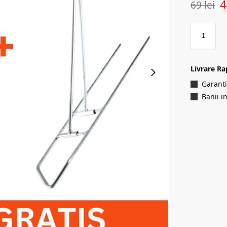
69
lei
Livrare Ra
Garanti
Banii i