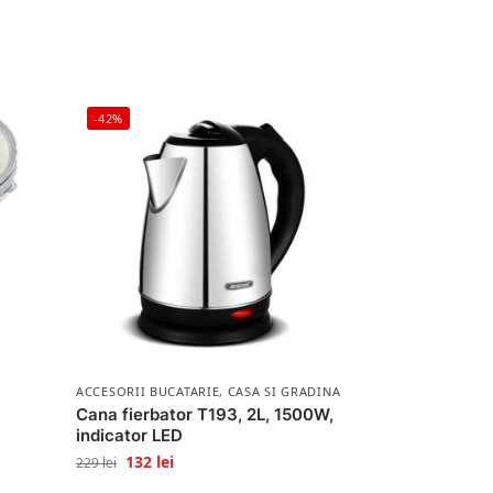
-42%
ACCESORII BUCATARIE
,
CASA SI GRADINA
Cana fierbator T193, 2L, 1500W,
indicator LED
132
lei
229
lei