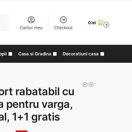
aută
0
lei
0
Contul meu
Checkout
opii
Casa si Gradina
Decoratiuni casa
rt rabatabil cu
 pentru varga,
l, 1+1 gratis