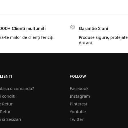
000+ Clienti multumiti
Garantie 2 ani
ă-te miilor de clienți fericiți.
Produse sigure, protejate
doi ani.
LIENTI
FOLLOW
plasa o comanda?
Facebook
 conditii
Instagram
e Retur
Pinterest
Retur
Youtube
 si Sesizari
Twitter