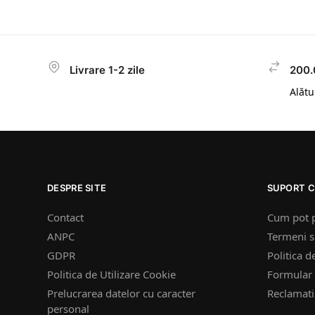
Livrare 1-2 zile
200.
Alătur
DESPRE SITE
SUPORT C
Contact
Cum pot 
ANPC
Termeni si
GDPR
Politica d
Politica de Utilizare Cookie
Formular 
Prelucrarea datelor cu caracter
Reclamatii
personal