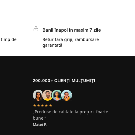
Banii înapoi în maxim 7 zile
 timp de
Retur fără griji, rambursare
garantată
200.000+ CLIENȚI MULȚUMIȚI
★★★★★
„Produse de calitate la prețuri foarte
bune.”
Matei P.