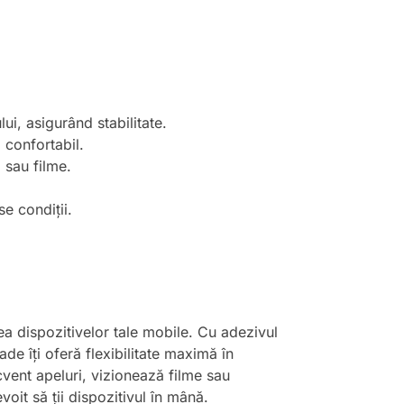
ui, asigurând stabilitate.
 confortabil.
 sau filme.
se condiții.
rea dispozitivelor tale mobile. Cu adezivul
rade îți oferă flexibilitate maximă în
cvent apeluri, vizionează filme sau
evoit să ții dispozitivul în mână.