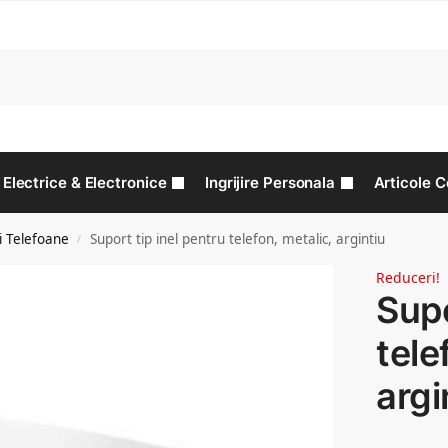
C
Electrice & Electronice
Ingrijire Personala
Articole C
i Telefoane
Suport tip inel pentru telefon, metalic, argintiu
/
Reduceri!
Supo
tele
argi