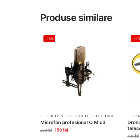
Produse similare
-43%
-42
ELECTRICE & ELECTRONICE
,
ELECTRONICE
ELECT
Microfon profesional Q Mic3
Drona
telec
150
lei
262
lei
435
lei