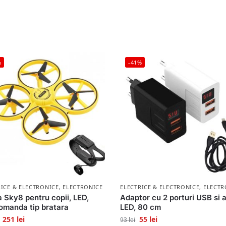
%
-41%
RICE & ELECTRONICE
,
ELECTRONICE
ELECTRICE & ELECTRONICE
,
ELECTR
 Sky8 pentru copii, LED,
Adaptor cu 2 porturi USB si a
omanda tip bratara
LED, 80 cm
251
lei
55
lei
93
lei