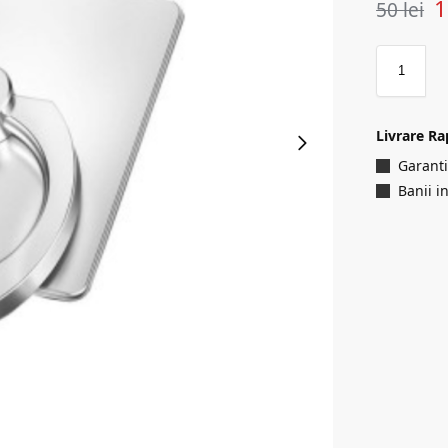
50
lei
Livrare Ra
Garanti
Banii i