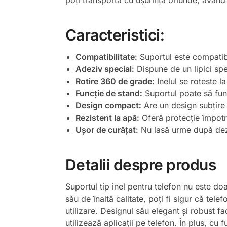
poți transporta cu ușurință oriunde, având
Caracteristici:
Compatibilitate:
Suportul este compatibi
Adeziv special:
Dispune de un lipici spec
Rotire 360 de grade:
Inelul se roteste l
Funcție de stand:
Suportul poate să func
Design compact:
Are un design subțire ș
Rezistent la apă:
Oferă protecție împotri
Ușor de curățat:
Nu lasă urme după dezli
Detalii despre produs
Suportul tip inel pentru telefon nu este do
său de înaltă calitate, poți fi sigur că telef
utilizare. Designul său elegant și robust f
utilizează aplicații pe telefon. În plus, cu 