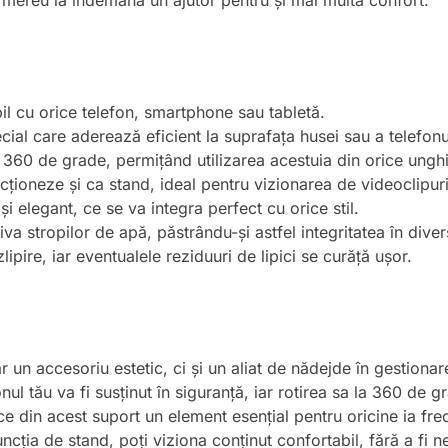
 mereu la îndemână un ajutor pentru și mai multă confort.
l cu orice telefon, smartphone sau tabletă.
ial care aderează eficient la suprafața husei sau a telefonul
a 360 de grade, permițând utilizarea acestuia din orice unghi
ționeze și ca stand, ideal pentru vizionarea de videoclipuri
i elegant, ce se va integra perfect cu orice stil.
va stropilor de apă, păstrându-și astfel integritatea în diver
pire, iar eventualele reziduuri de lipici se curăță ușor.
ar un accesoriu estetic, ci și un aliat de nădejde în gestiona
onul tău va fi susținut în siguranță, iar rotirea sa la 360 de g
ace din acest suport un element esențial pentru oricine ia fre
funcția de stand, poți viziona conținut confortabil, fără a fi n