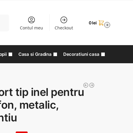
aută
0
lei
0
Contul meu
Checkout
opii
Casa si Gradina
Decoratiuni casa
rt tip inel pentru
fon, metalic,
ntiu