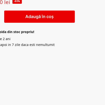
10
lei
-80%
Adaugă în coș
pida din stoc propriu!
e 2 ani
napoi in 7 zile daca esti nemultumit