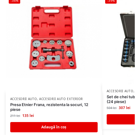
-36%
-39%
ACCESORII AUTO
Set de chei tu
ACCESORII AUTO
,
ACCESORII AUTO EXTERIOR
(24 piese)
Presa Etnier Frana, rezistenta la socuri, 12
307
lei
504
lei
piese
135
lei
211
lei
Adaugă în coș