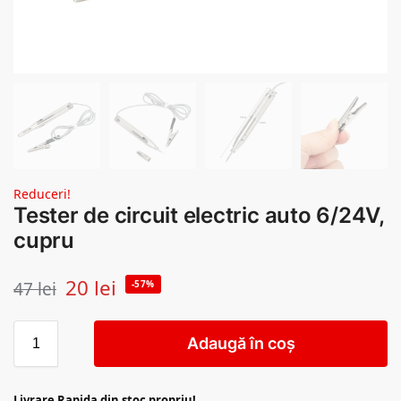
Reduceri!
Tester de circuit electric auto 6/24V,
cupru
20
lei
47
lei
-57%
Adaugă în coș
Livrare Rapida din stoc propriu!