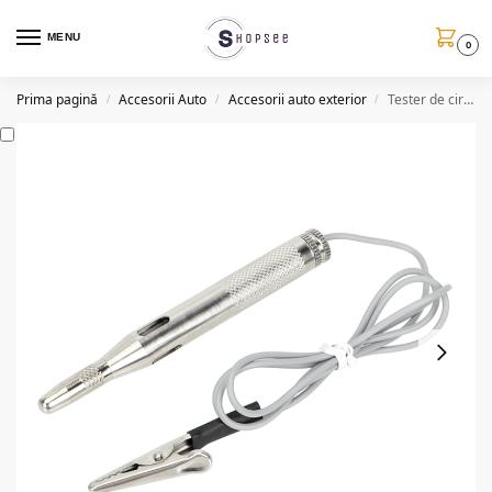
MENU
0
Prima pagină
Accesorii Auto
Accesorii auto exterior
Tester de circuit electric auto 6/24V, cupru
/
/
/