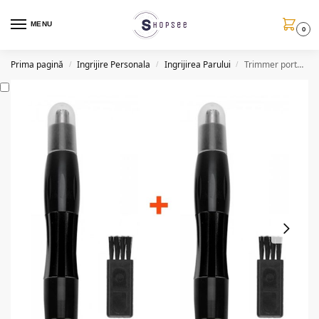
MENU
0
Prima pagină
Ingrijire Personala
Ingrijirea Parului
Trimmer portabil AE829, pentru nas si sprancene, 1+1 gratis
/
/
/