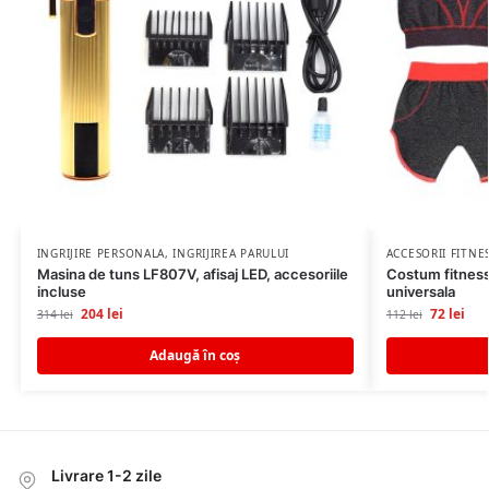
INGRIJIRE PERSONALA
,
INGRIJIREA PARULUI
ACCESORII FITNE
Masina de tuns LF807V, afisaj LED, accesoriile
Costum fitness
incluse
universala
204
lei
72
lei
314
lei
112
lei
Adaugă în coș
Livrare 1-2 zile