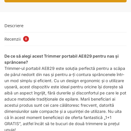
Descriere
Recenzii
0
De ce să alegi acest Trimmer portabil AE829 pentru nas și
sprâncene?
Trimmer-ul portabil AE829 este soluția perfectă pentru a scăpa
de părul nedorit din nas și pentru a-ți contura sprâncenele într-
un mod simplu și eficient. Cu un design ergonomic și o utilizare
ușoară, acest dispozitiv este ideal pentru oricine își dorește să
aibă un aspect îngrijit, fără durerile și disconfortul pe care le pot
aduce metodele tradiționale de epilare. Marii beneficiari ai
acestui produs sunt cei care călătoresc frecvent, datorită
dimensiunilor sale compacte și a ușurinței de utilizare. Nu uita
că în acest moment beneficiezi de oferta fantastică „1+1
GRATIS”, astfel încât să te bucuri de două trimmere la prețul
unuia!