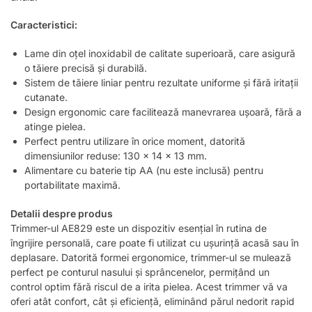
Caracteristici:
Lame din oțel inoxidabil de calitate superioară, care asigură
o tăiere precisă și durabilă.
Sistem de tăiere liniar pentru rezultate uniforme și fără iritații
cutanate.
Design ergonomic care facilitează manevrarea ușoară, fără a
atinge pielea.
Perfect pentru utilizare în orice moment, datorită
dimensiunilor reduse: 130 x 14 x 13 mm.
Alimentare cu baterie tip AA (nu este inclusă) pentru
portabilitate maximă.
Detalii despre produs
Trimmer-ul AE829 este un dispozitiv esențial în rutina de
îngrijire personală, care poate fi utilizat cu ușurință acasă sau în
deplasare. Datorită formei ergonomice, trimmer-ul se mulează
perfect pe conturul nasului și sprâncenelor, permițând un
control optim fără riscul de a irita pielea. Acest trimmer vă va
oferi atât confort, cât și eficiență, eliminând părul nedorit rapid