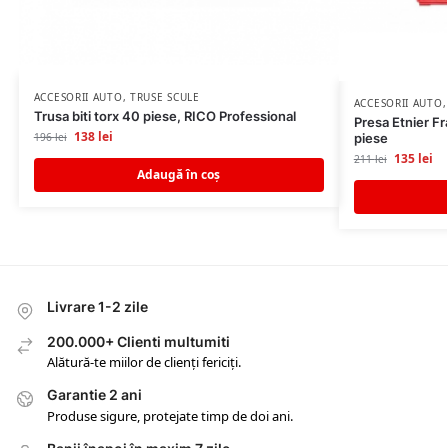
ACCESORII AUTO
,
TRUSE SCULE
ACCESORII AUTO
Trusa biti torx 40 piese, RICO Professional
Presa Etnier Fra
138
lei
piese
196
lei
135
lei
211
lei
Adaugă în coș
Livrare 1-2 zile
200.000+ Clienti multumiti
Alătură-te miilor de clienți fericiți.
Garantie 2 ani
Produse sigure, protejate timp de doi ani.