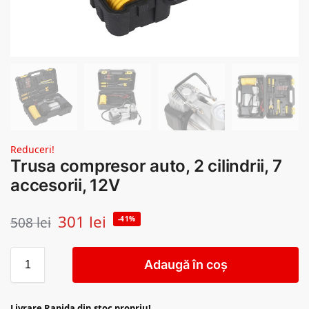
Reduceri!
Trusa compresor auto, 2 cilindrii, 7
accesorii, 12V
301
lei
508
lei
-41%
Adaugă în coș
Livrare Rapida din stoc propriu!