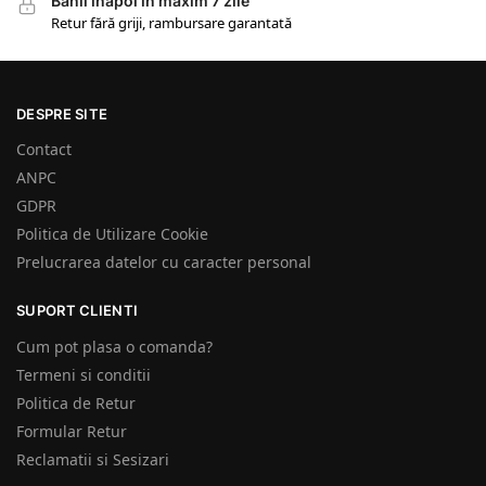
Banii înapoi în maxim 7 zile
Retur fără griji, rambursare garantată
DESPRE SITE
Contact
ANPC
GDPR
Politica de Utilizare Cookie
Prelucrarea datelor cu caracter personal
SUPORT CLIENTI
Cum pot plasa o comanda?
Termeni si conditii
Politica de Retur
Formular Retur
Reclamatii si Sesizari