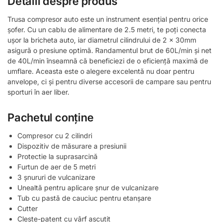
Detalii despre produs
Trusa compresor auto este un instrument esențial pentru orice
șofer. Cu un cablu de alimentare de 2.5 metri, te poți conecta
ușor la bricheta auto, iar diametrul cilindrului de 2 x 30mm
asigură o presiune optimă. Randamentul brut de 60L/min și net
de 40L/min înseamnă că beneficiezi de o eficiență maximă de
umflare. Aceasta este o alegere excelentă nu doar pentru
anvelope, ci și pentru diverse accesorii de campare sau pentru
sporturi în aer liber.
Pachetul conține
Compresor cu 2 cilindri
Dispozitiv de măsurare a presiunii
Protectie la suprasarcină
Furtun de aer de 5 metri
3 șnururi de vulcanizare
Unealtă pentru aplicare șnur de vulcanizare
Tub cu pastă de cauciuc pentru etanșare
Cutter
Clește-patent cu vârf ascuțit