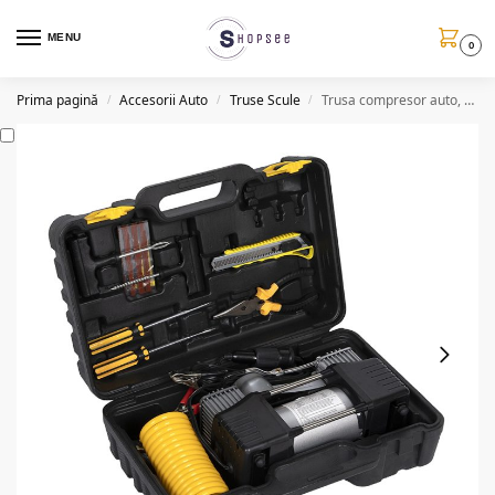
MENU
0
Prima pagină
Accesorii Auto
Truse Scule
Trusa compresor auto, 2 cilindrii, 7 accesorii, 12V
/
/
/