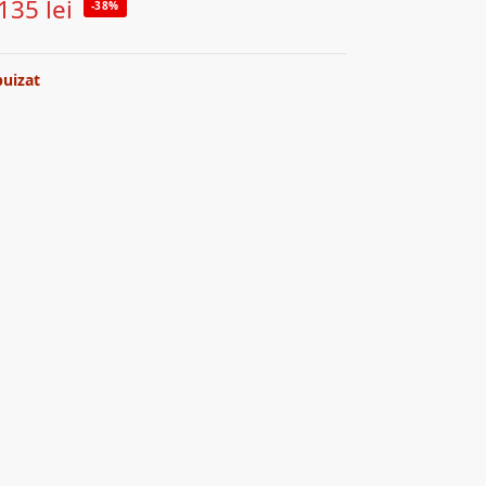
135
lei
-38%
puizat