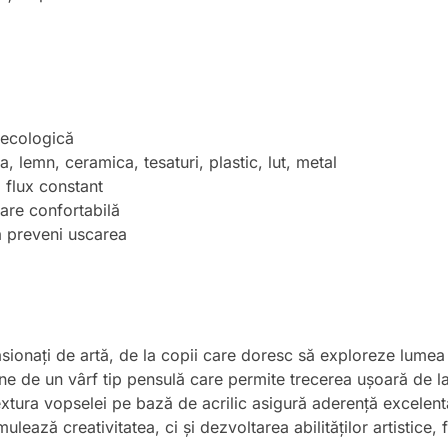
, ecologică
tra, lemn, ceramica, tesaturi, plastic, lut, metal
i flux constant
are confortabilă
a preveni uscarea
sionați de artă, de la copii care doresc să exploreze lumea cu
 de un vârf tip pensulă care permite trecerea ușoară de la li
 Textura vopselei pe bază de acrilic asigură aderență excelen
lează creativitatea, ci și dezvoltarea abilităților artistice,