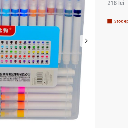
218
lei
Stoc e