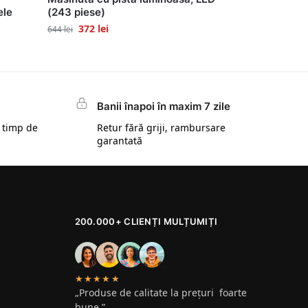
ele
(243 piese)
372
lei
644
lei
Banii înapoi în maxim 7 zile
 timp de
Retur fără griji, rambursare
garantată
200.000+ CLIENȚI MULȚUMIȚI
★★★★★
„Produse de calitate la prețuri foarte
bune.”