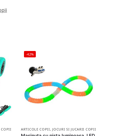
opii
-42%
I COPII
ARTICOLE COPII
,
JOCURI SI JUCARII COPII
Masinuta cu pista luminoasa, LED