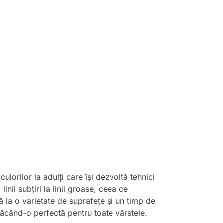
lorilor la adulți care își dezvoltă tehnici
nii subțiri la linii groase, ceea ce
tă la o varietate de suprafețe și un timp de
 făcând-o perfectă pentru toate vârstele.