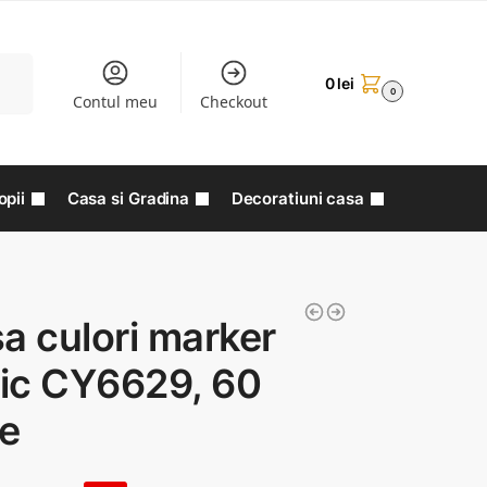
aută
0
lei
0
Contul meu
Checkout
opii
Casa si Gradina
Decoratiuni casa
a culori marker
lic CY6629, 60
se