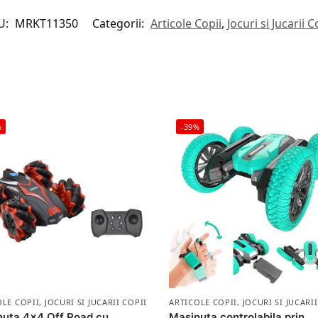
U:
MRKT11350
Categorii:
Articole Copii
,
Jocuri si Jucarii C
%
-39%
OLE COPII
,
JOCURI SI JUCARII COPII
ARTICOLE COPII
,
JOCURI SI JUCARI
uta 4×4 Off Road cu
Masinuta controlabila prin