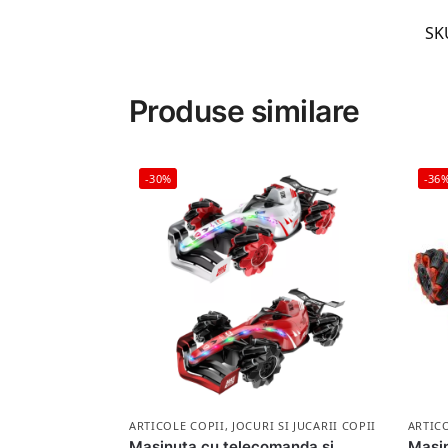
SK
Produse similare
-30%
-36
ARTICOLE COPII
,
JOCURI SI JUCARII COPII
ARTIC
Masinuta cu telecomanda si
Masin