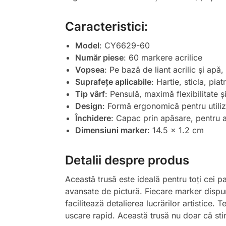
Caracteristici:
Model
: CY6629-60
Număr piese
: 60 markere acrilice
Vopsea
: Pe bază de liant acrilic și apă
Suprafețe aplicabile
: Hartie, sticla, pia
Tip vârf
: Pensulă, maximă flexibilitate ș
Design
: Formă ergonomică pentru utiliz
Închidere
: Capac prin apăsare, pentru 
Dimensiuni marker
: 14.5 x 1.2 cm
Detalii despre produs
Această trusă este ideală pentru toți cei pa
avansate de pictură. Fiecare marker dispune
facilitează detalierea lucrărilor artistice.
uscare rapid. Această trusă nu doar că stimu