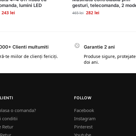
omanda, lumini LED
gesturi, telecomanda, 2 mod
243
lei
282
lei
465
lei
000+ Clienti multumiti
Garantie 2 ani
ă-te miilor de clienți fericiți.
Produse sigure, protejate
doi ani.
LIENTI
FOLLOW
plasa o comanda?
Facebook
 conditii
Instagram
e Retur
Pinterest
Retur
Youtube