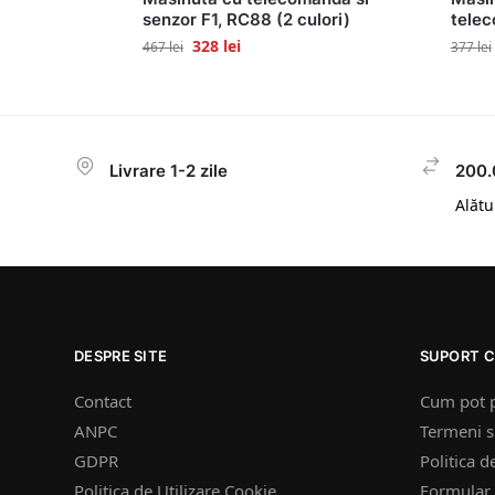
senzor F1, RC88 (2 culori)
telec
328
lei
467
lei
377
lei
Livrare 1-2 zile
200.
Alătur
DESPRE SITE
SUPORT C
Contact
Cum pot 
ANPC
Termeni si
GDPR
Politica d
Politica de Utilizare Cookie
Formular 