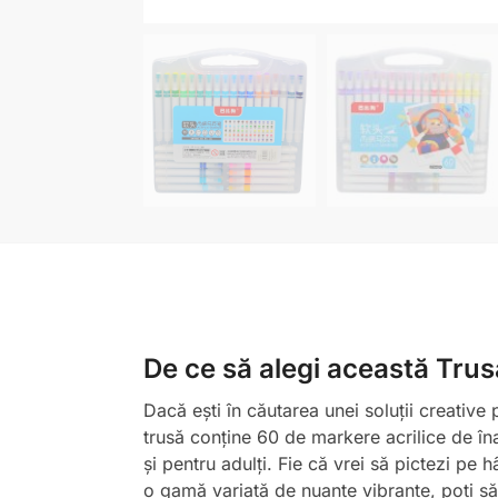
De ce să alegi această Trusă
Dacă ești în căutarea unei soluții creative
trusă conține 60 de markere acrilice de înalt
și pentru adulți. Fie că vrei să pictezi pe h
o gamă variată de nuanțe vibrante, poți să-ț