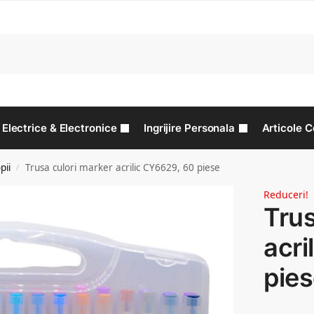
C
Electrice & Electronice
Ingrijire Personala
Articole C
pii
Trusa culori marker acrilic CY6629, 60 piese
/
Reduceri!
Trus
acri
pie