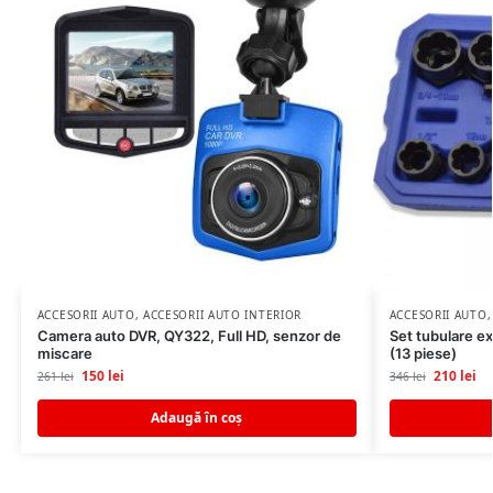
ACCESORII AUTO
,
ACCESORII AUTO INTERIOR
ACCESORII AUTO
Camera auto DVR, QY322, Full HD, senzor de
Set tubulare ex
miscare
(13 piese)
150
lei
210
lei
261
lei
346
lei
Adaugă în coș