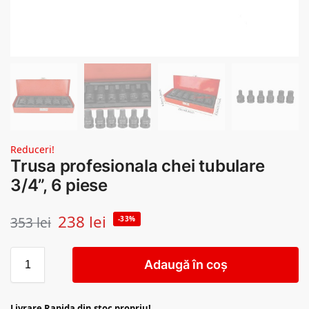
Reduceri!
Trusa profesionala chei tubulare
3/4”, 6 piese
238
lei
353
lei
-33%
Adaugă în coș
Livrare Rapida din stoc propriu!