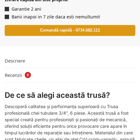
Garantie 2 ani
Banii inapoi in 7 zile daca esti nemultumit
Comandă rapidă - 0734.682.111
Descriere
Recenzii
0
De ce să alegi această trusă?
Descoperă calitatea și performanța superioară cu Trusa
profesională chei tubulare 3/4”, 6 piese. Această trusă a fost
special creată pentru profesioniști și pasionați de mecanică,
oferind soluții eficiente pentru orice provocare care apare în
timpul lucrărilor de reparație sau întreținere. Materialul din care
sunt fabricate cheile, un aliaj de oțel CrV-crom-vanadiu, asigură