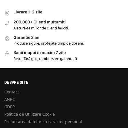
Livrare 1-2 zile
200.000+ Clienti multumiti
Alătură-te miilor de clienți fericiți.
Garantie 2 ani
Produse sigure, protejate timp de doi ani.
Banii înapoi în maxim 7 zile
Retur fără griji, rambursare garantată
DESPRE SITE
Contact
ANPC
GDPR
Politica de Utilizare Cookie
Prelucrarea datelor cu caracter personal