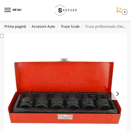
MENU
0
Prima pagină
Accesorii Auto
Truse Scule
Trusa profesionala chei tubulare 3/4”, 6 piese
/
/
/