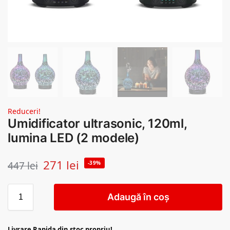
Reduceri!
Umidificator ultrasonic, 120ml,
lumina LED (2 modele)
271
lei
447
lei
-39%
Adaugă în coș
Livrare Rapida din stoc propriu!