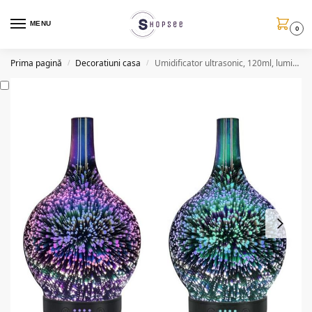
MENU
0
Prima pagină
Decoratiuni casa
Umidificator ultrasonic, 120ml, lumina LED (2 modele)
/
/