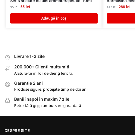
Set 3 sticlute cu ulei aromaterapeutic, 10ml
Bormasina ele
55
lei
288
lei
95
lei
417
lei
Adaugă în coș
Livrare 1-2 zile
200.000+ Clienti multumiti
Alătură-te miilor de clienți fericiți.
Garantie 2 ani
Produse sigure, protejate timp de doi ani.
Banii înapoi în maxim 7 zile
Retur fără griji, rambursare garantată
DESPRE SITE