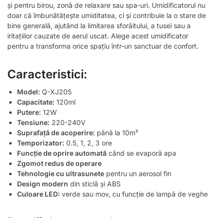
și pentru birou, zonă de relaxare sau spa-uri. Umidificatorul nu
doar că îmbunătățește umiditatea, ci și contribuie la o stare de
bine generală, ajutând la limitarea sforăitului, a tusei sau a
iritațiilor cauzate de aerul uscat. Alege acest umidificator
pentru a transforma orice spațiu într-un sanctuar de confort.
Caracteristici:
Model:
Q-XJ205
Capacitate:
120ml
Putere:
12W
Tensiune:
220-240V
Suprafață de acoperire:
până la 10m²
Temporizator:
0.5, 1, 2, 3 ore
Funcție de oprire automată
când se evaporă apa
Zgomot redus de operare
Tehnologie cu ultrasunete
pentru un aerosol fin
Design modern
din sticlă și ABS
Culoare LED:
verde sau mov, cu funcție de lampă de veghe