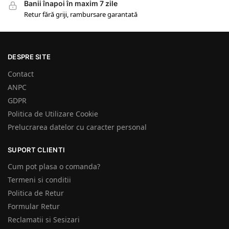
Banii înapoi în maxim 7 zile
Retur fără griji, rambursare garantată
DESPRE SITE
Contact
ANPC
GDPR
Politica de Utilizare Cookie
Prelucrarea datelor cu caracter personal
SUPORT CLIENTI
Cum pot plasa o comanda?
Termeni si conditii
Politica de Retur
Formular Retur
Reclamatii si Sesizari