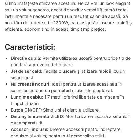
și îmbunătățește stilizarea acestuia. Fie că vrei un look elegant
sau un volum generos, acest dispozitiv versatil îți oferă toate
instrumentele necesare pentru un rezultat salon de acasă. Să
nu uităm de puterea de 2200W, care asigură o uscare rapidă și
eficientă, economisind în același timp timp prețios.
Caracteristici:
Directie dublă:
Permite utilizarea ușoară pentru orice tip de
păr, fără a provoca deteriorare.
Jet de aer cald:
Facilită o uscare și stilizare rapidă, cu un
singur gest.
Nu creează noduri:
Ideal pentru utilizarea acasă sau în
salon, asigurând un păr neted și ușor de pieptănat.
Lungime cablu:
1.7 metri, oferind libertate de mișcare în
timpul utilizării.
Buton ON/OFF:
Simplu și eficient la utilizare.
Display temperatură LED:
Monitorizarea ușoară a setărilor
de temperatură.
Accesorii incluse:
Diverse accesorii pentru îndreptare,
ondulare și volum, pentru a-ți personaliza stilul.