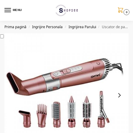
MENU
0
Prima pagină
Ingrijire Personala
Ingrijirea Parului
Uscator de par profesional Gemei GM, 7 in 1
/
/
/