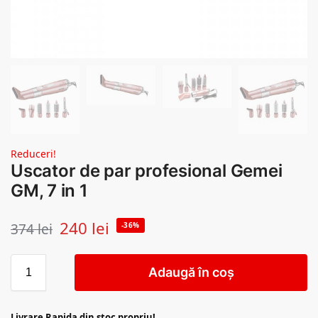
Reduceri!
Uscator de par profesional Gemei
GM, 7 in 1
240
lei
374
lei
-36%
Adaugă în coș
Livrare Rapida din stoc propriu!