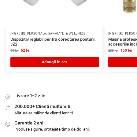
INGRIJIRE PERSONALA
,
SANATATE & WELLNESS
INGRIJIRE PERSO
Dispozitiv reglabil pentru corectarea posturii,
Masina profesi
JZ2
accesoriile inc
62
lei
150
lei
98
lei
238
lei
Adaugă în coș
Livrare 1-2 zile
200.000+ Clienti multumiti
Alătură-te miilor de clienți fericiți.
Garantie 2 ani
Produse sigure, protejate timp de doi ani.