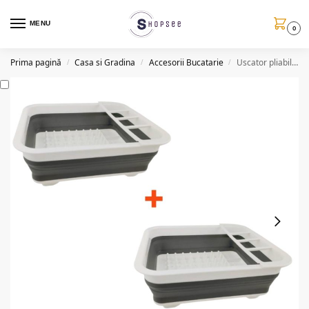
MENU
0
Prima pagină
Casa si Gradina
Accesorii Bucatarie
Uscator pliabil, suport tacamuri si farfurii, silicon, 1+1 gratis
/
/
/