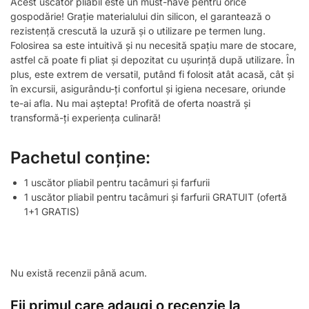
Acest uscător pliabil este un must-have pentru orice
gospodărie! Grație materialului din silicon, el garantează o
rezistență crescută la uzură și o utilizare pe termen lung.
Folosirea sa este intuitivă și nu necesită spațiu mare de stocare,
astfel că poate fi pliat și depozitat cu ușurință după utilizare. În
plus, este extrem de versatil, putând fi folosit atât acasă, cât și
în excursii, asigurându-ți confortul și igiena necesare, oriunde
te-ai afla. Nu mai aștepta! Profită de oferta noastră și
transformă-ți experiența culinară!
Pachetul conține:
1 uscător pliabil pentru tacâmuri și farfurii
1 uscător pliabil pentru tacâmuri și farfurii GRATUIT (ofertă
1+1 GRATIS)
Nu există recenzii până acum.
Fii primul care adaugi o recenzie la