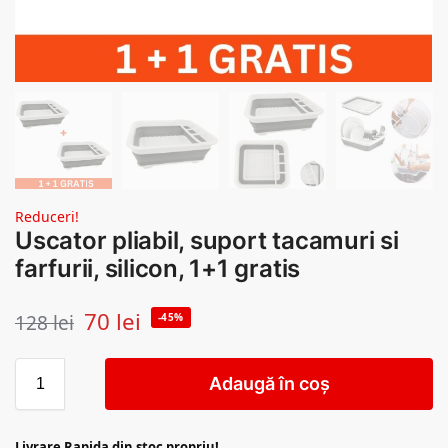
Reduceri!
Uscator pliabil, suport tacamuri si
farfurii, silicon, 1+1 gratis
70
lei
128
lei
-45%
Adaugă în coș
Livrare Rapida din stoc propriu!