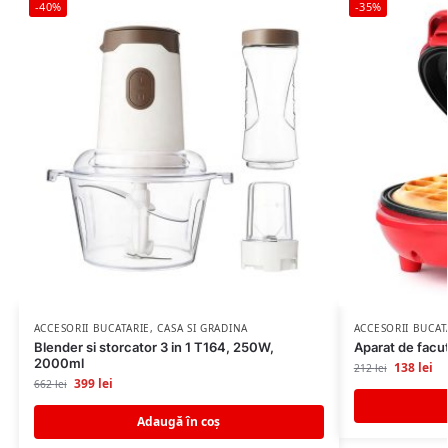
-40%
-35%
ACCESORII BUCATARIE
,
CASA SI GRADINA
ACCESORII BUCAT
Blender si storcator 3 in 1 T164, 250W,
Aparat de facu
2000ml
138
lei
212
lei
399
lei
662
lei
Adaugă în coș