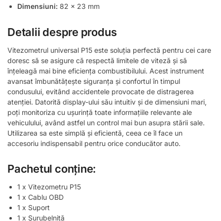
Dimensiuni:
82 x 23 mm
Detalii despre produs
Vitezometrul universal P15 este soluția perfectă pentru cei care
doresc să se asigure că respectă limitele de viteză și să
înțeleagă mai bine eficiența combustibilului. Acest instrument
avansat îmbunătățește siguranța și confortul în timpul
condusului, evitând accidentele provocate de distragerea
atenției. Datorită display-ului său intuitiv și de dimensiuni mari,
poți monitoriza cu ușurință toate informațiile relevante ale
vehiculului, având astfel un control mai bun asupra stării sale.
Utilizarea sa este simplă și eficientă, ceea ce îl face un
accesoriu indispensabil pentru orice conducător auto.
Pachetul conține:
1 x Vitezometru P15
1 x Cablu OBD
1 x Suport
1 x Șurubelniță