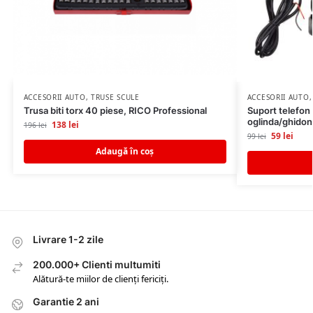
ACCESORII AUTO
,
TRUSE SCULE
ACCESORII AUTO
Trusa biti torx 40 piese, RICO Professional
Suport telefon
oglinda/ghidon
138
lei
196
lei
59
lei
99
lei
Adaugă în coș
Livrare 1-2 zile
200.000+ Clienti multumiti
Alătură-te miilor de clienți fericiți.
Garantie 2 ani