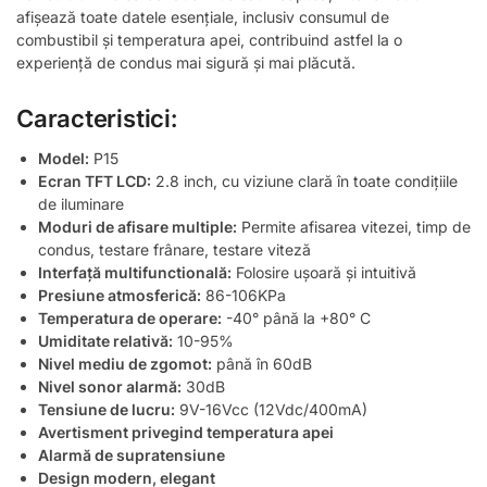
afişează toate datele esențiale, inclusiv consumul de
combustibil și temperatura apei, contribuind astfel la o
experiență de condus mai sigură și mai plăcută.
Caracteristici:
Model:
P15
Ecran TFT LCD:
2.8 inch, cu viziune clară în toate condițiile
de iluminare
Moduri de afisare multiple:
Permite afisarea vitezei, timp de
condus, testare frânare, testare viteză
Interfață multifunctională:
Folosire ușoară și intuitivă
Presiune atmosferică:
86-106KPa
Temperatura de operare:
-40° până la +80° C
Umiditate relativă:
10-95%
Nivel mediu de zgomot:
până în 60dB
Nivel sonor alarmă:
30dB
Tensiune de lucru:
9V-16Vcc (12Vdc/400mA)
Avertisment privegind temperatura apei
Alarmă de supratensiune
Design modern, elegant