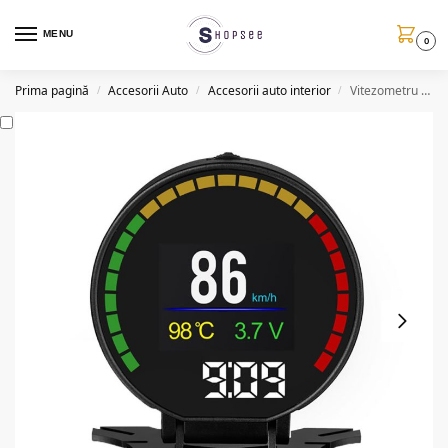
MENU
0
Prima pagină
Accesorii Auto
Accesorii auto interior
Vitezometru universal cu ecran 2.8 OBD P15
/
/
/