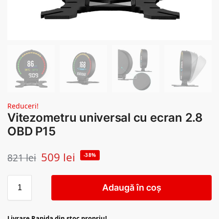
Reduceri!
Vitezometru universal cu ecran 2.8
OBD P15
509
lei
821
lei
-38%
Adaugă în coș
Livrare Rapida din stoc propriu!