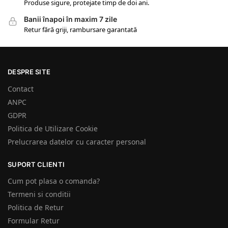
Produse sigure, protejate timp de doi ani.
Banii înapoi în maxim 7 zile
Retur fără griji, rambursare garantată
DESPRE SITE
Contact
ANPC
GDPR
Politica de Utilizare Cookie
Prelucrarea datelor cu caracter personal
SUPORT CLIENTI
Cum pot plasa o comanda?
Termeni si conditii
Politica de Retur
Formular Retur