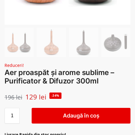
Reduceri!
Aer proaspăt și arome sublime –
Purificator & Difuzor 300ml
129
lei
196
lei
-34%
Adaugă în coș
Livrare Rapida din stoc propriu!