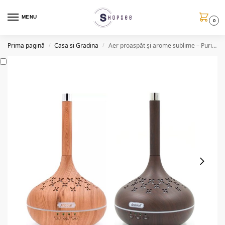
MENU
0
Prima pagină
Casa si Gradina
Aer proaspăt și arome sublime – Purificator & Difuzor 300ml
/
/