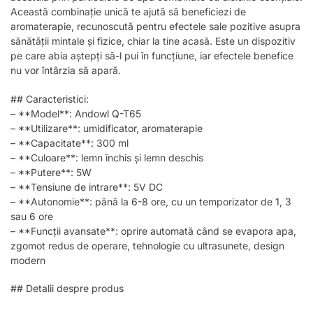
Această combinație unică te ajută să beneficiezi de
aromaterapie, recunoscută pentru efectele sale pozitive asupra
sănătății mintale și fizice, chiar la tine acasă. Este un dispozitiv
pe care abia aștepți să-l pui în funcțiune, iar efectele benefice
nu vor întârzia să apară.
## Caracteristici:
– **Model**: Andowl Q-T65
– **Utilizare**: umidificator, aromaterapie
– **Capacitate**: 300 ml
– **Culoare**: lemn închis și lemn deschis
– **Putere**: 5W
– **Tensiune de intrare**: 5V DC
– **Autonomie**: până la 6-8 ore, cu un temporizator de 1, 3
sau 6 ore
– **Funcții avansate**: oprire automată când se evapora apa,
zgomot redus de operare, tehnologie cu ultrasunete, design
modern
## Detalii despre produs