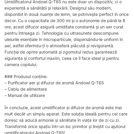
Umidificatorul Andowl Q-T65 nu este doar un dispozitiv, ci o
experiență a sănătății și relaxării. Designul său modern,
disponibil în două nuanțe de lemn, se potrivește perfect în orice
decor. Cu o capacitate de 300 ml și o autonomie de până la 8
ore, acest difuzor asigură umiditate constantă și un aer curat
pentru întreaga zi. Tehnologia cu ultrasunete descompune
uleiurile esențiale în microparticule, dispersându-le uniform în
aer, astfel oferindu-ți o atmosferă plăcută și revigorantă.
Funcția de oprire automată și zgomotul redus garantează
siguranța și confortul maxim, ceea ce îl face ideal și pentru
camera copilului.
### Produsul conține:
– Purificator aer și difuzor de aromă Andowl Q-T65
– Cablu de alimentare
– Manual de utilizare
În concluzie, acest umidificator și difuzor de aromă este mai
mult decât un simplu aparat. Este soluția ideală pentru cei care
doresc să aducă armonie și sănătate în viața lor de zi cu zi.
Transformă orice spațiu într-un loc primitor și liniștit cu ajutorul
umidificatorului Andowl Q-T65!