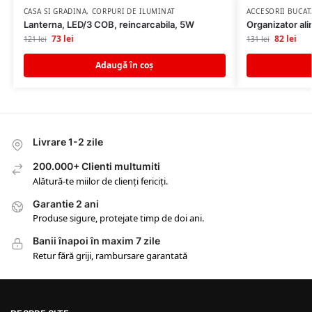
CASA SI GRADINA
,
CORPURI DE ILUMINAT
ACCESORII BUCAT
Lanterna, LED/3 COB, reincarcabila, 5W
Organizator ali
73
lei
82
lei
121
lei
131
lei
Adaugă în coș
Livrare 1-2 zile
200.000+ Clienti multumiti
Alătură-te miilor de clienți fericiți.
Garantie 2 ani
Produse sigure, protejate timp de doi ani.
Banii înapoi în maxim 7 zile
Retur fără griji, rambursare garantată