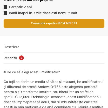
Garantie 2 ani
Banii inapoi in 7 zile daca esti nemultumit
Comandă rapidă - 0734.682.111
Descriere
Recenzii
0
# De ce să alegi acest umidificator?
Cu toții ne dorim un mediu sănătos și relaxant, iar umidificatorul
și difuzorul de aromă Andowl Q-T65 este alegerea perfectă
pentru a-ți transforma locuința sau biroul într-un astfel de
spațiu. Cu ajutorul tehnologiei avansate, acest umidificator nu
doar că împrospătează aerul, dar și îmbunătățește calitatea
acestuia prin particulele de apă combinate cu uleiurile esențiale.