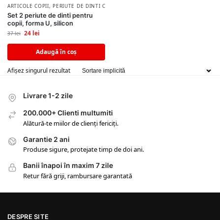
ARTICOLE COPII
,
PERIUTE DE DINTI COPII
Set 2 periute de dinti pentru
copii, forma U, silicon
24
lei
37
lei
Adaugă în coș
Afișez singurul rezultat
Livrare 1-2 zile
200.000+ Clienti multumiti
Alătură-te miilor de clienți fericiți.
Garantie 2 ani
Produse sigure, protejate timp de doi ani.
Banii înapoi în maxim 7 zile
Retur fără griji, rambursare garantată
DESPRE SITE