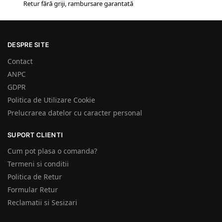
Retur fără griji, rambursare garantată
DESPRE SITE
Contact
ANPC
GDPR
Politica de Utilizare Cookie
Prelucrarea datelor cu caracter personal
SUPORT CLIENTI
Cum pot plasa o comanda?
Termeni si conditii
Politica de Retur
Formular Retur
Reclamatii si Sesizari