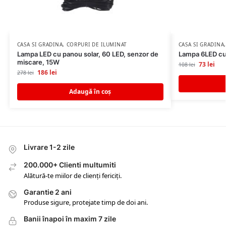
CASA SI GRADINA
,
CORPURI DE ILUMINAT
CASA SI GRADINA
Lampa LED cu panou solar, 60 LED, senzor de
Lampa 6LED cu
miscare, 15W
73
lei
108
lei
186
lei
278
lei
Adaugă în coș
Livrare 1-2 zile
200.000+ Clienti multumiti
Alătură-te miilor de clienți fericiți.
Garantie 2 ani
Produse sigure, protejate timp de doi ani.
Banii înapoi în maxim 7 zile