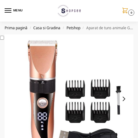
MENU
0
Prima pagină
Casa si Gradina
Petshop
Aparat de tuns animale GM8022, USB, LCD, accesorii incluse
/
/
/