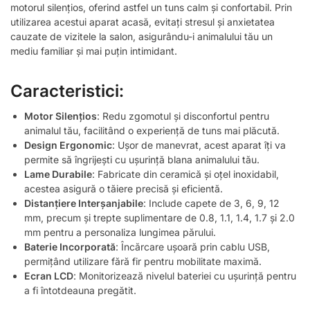
motorul silențios, oferind astfel un tuns calm și confortabil. Prin
utilizarea acestui aparat acasă, evitați stresul și anxietatea
cauzate de vizitele la salon, asigurându-i animalului tău un
mediu familiar și mai puțin intimidant.
Caracteristici:
Motor Silențios
: Redu zgomotul și disconfortul pentru
animalul tău, facilitând o experiență de tuns mai plăcută.
Design Ergonomic
: Ușor de manevrat, acest aparat îți va
permite să îngrijești cu ușurință blana animalului tău.
Lame Durabile
: Fabricate din ceramică și oțel inoxidabil,
acestea asigură o tăiere precisă și eficientă.
Distanțiere Interșanjabile
: Include capete de 3, 6, 9, 12
mm, precum și trepte suplimentare de 0.8, 1.1, 1.4, 1.7 și 2.0
mm pentru a personaliza lungimea părului.
Baterie Incorporată
: Încărcare ușoară prin cablu USB,
permițând utilizare fără fir pentru mobilitate maximă.
Ecran LCD
: Monitorizează nivelul bateriei cu ușurință pentru
a fi întotdeauna pregătit.