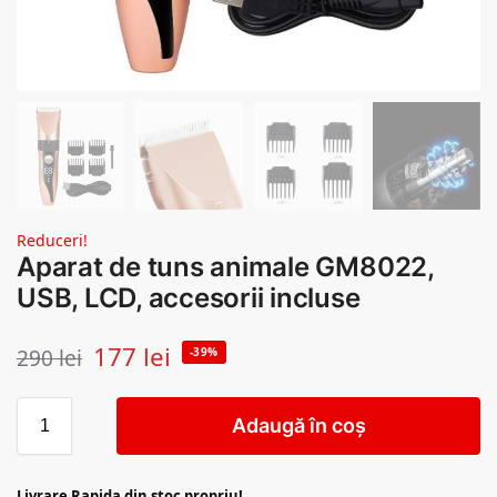
Reduceri!
Aparat de tuns animale GM8022,
USB, LCD, accesorii incluse
177
lei
290
lei
-39%
Adaugă în coș
Livrare Rapida din stoc propriu!