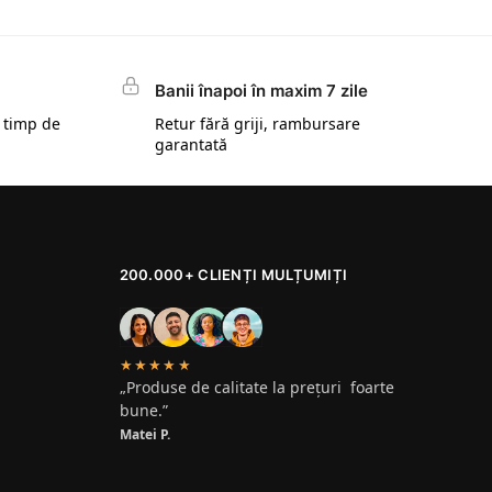
Banii înapoi în maxim 7 zile
 timp de
Retur fără griji, rambursare
garantată
200.000+ CLIENȚI MULȚUMIȚI
★★★★★
„Produse de calitate la prețuri foarte
bune.”
Matei P.