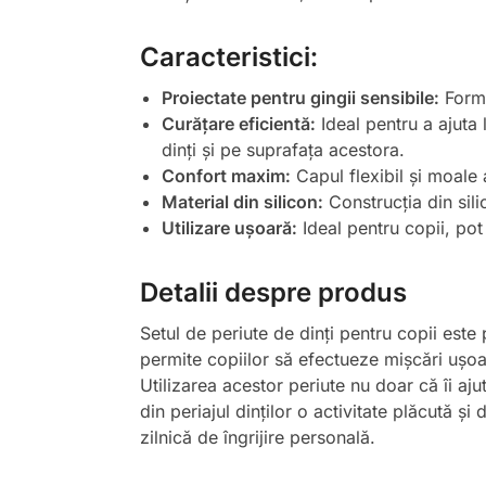
Caracteristici:
Proiectate pentru gingii sensibile:
Forma 
Curățare eficientă:
Ideal pentru a ajuta 
dinți și pe suprafața acestora.
Confort maxim:
Capul flexibil și moale 
Material din silicon:
Construcția din sili
Utilizare ușoară:
Ideal pentru copii, pot 
Detalii despre produs
Setul de periute de dinți pentru copii este
permite copiilor să efectueze mișcări ușoar
Utilizarea acestor periute nu doar că îi ajut
din periajul dinților o activitate plăcută ș
zilnică de îngrijire personală.