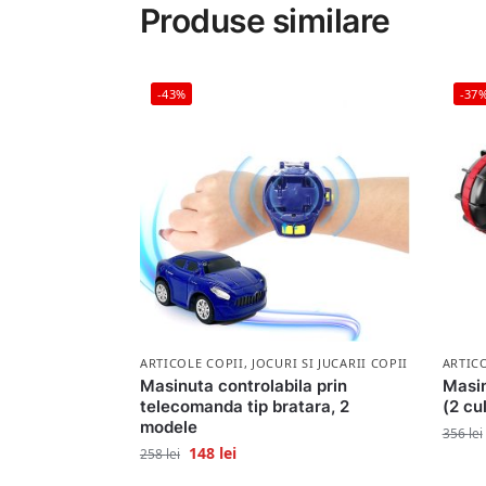
Produse similare
-43%
-37
ARTICOLE COPII
,
JOCURI SI JUCARII COPII
ARTIC
Masinuta controlabila prin
Masi
telecomanda tip bratara, 2
(2 cul
modele
356
lei
148
lei
258
lei