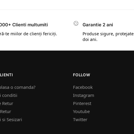
000+ Clienti multumiti
Garantie 2 ani
ă-te miilor de clienți fericiți.
Produse sigure, protejate
doi ani.
LIENTI
FOLLOW
plasa o comanda?
Facebook
 conditii
Instagram
e Retur
Pinterest
Retur
Youtube
 si Sesizari
Twitter