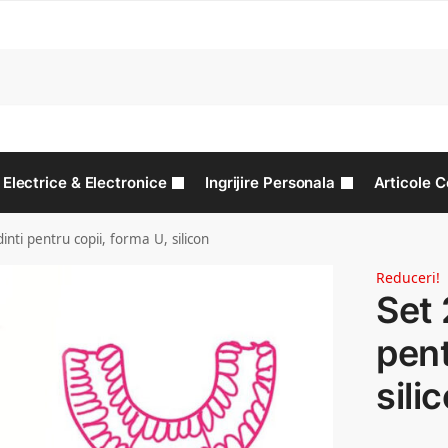
C
Electrice & Electronice
Ingrijire Personala
Articole C
inti pentru copii, forma U, silicon
Reduceri!
Set 
pent
sili