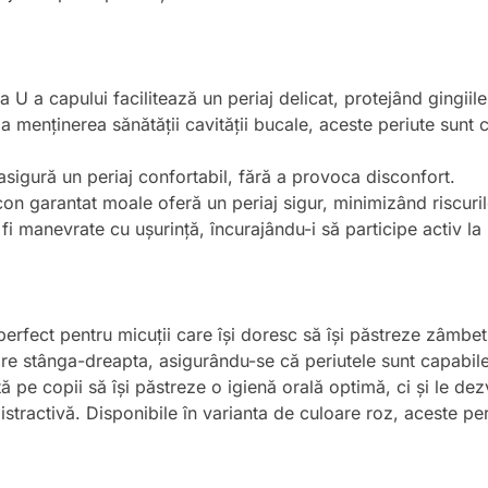
U a capului facilitează un periaj delicat, protejând gingiile 
la menținerea sănătății cavității bucale, aceste periute sunt 
asigură un periaj confortabil, fără a provoca disconfort.
con garantat moale oferă un periaj sigur, minimizând riscurile
fi manevrate cu ușurință, încurajându-i să participe activ la
 perfect pentru micuții care își doresc să își păstreze zâmbet
e stânga-dreapta, asigurându-se că periutele sunt capabile s
ă pe copii să își păstreze o igienă orală optimă, ci și le dezv
i distractivă. Disponibile în varianta de culoare roz, aceste p