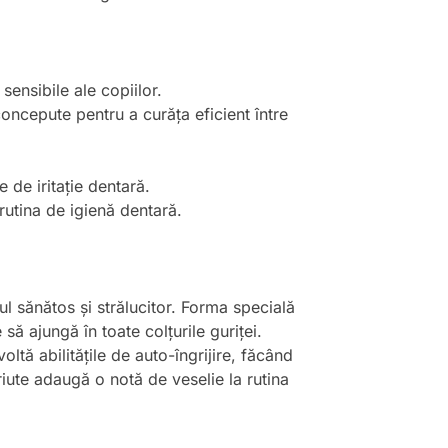
sensibile ale copiilor.
concepute pentru a curăța eficient între
 de iritație dentară.
 rutina de igienă dentară.
ul sănătos și strălucitor. Forma specială
ă ajungă în toate colțurile guriței.
oltă abilitățile de auto-îngrijire, făcând
eriute adaugă o notă de veselie la rutina