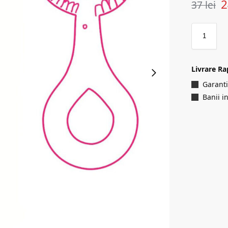
37
lei
Livrare Ra
Garanti
Banii i