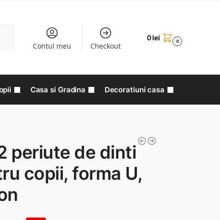
aută
0
lei
0
Contul meu
Checkout
opii
Casa si Gradina
Decoratiuni casa
2 periute de dinti
ru copii, forma U,
con