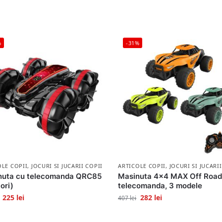
%
-31%
OLE COPII
,
JOCURI SI JUCARII COPII
ARTICOLE COPII
,
JOCURI SI JUCARI
nuta cu telecomanda QRC85
Masinuta 4×4 MAX Off Road
ori)
telecomanda, 3 modele
225
lei
282
lei
407
lei