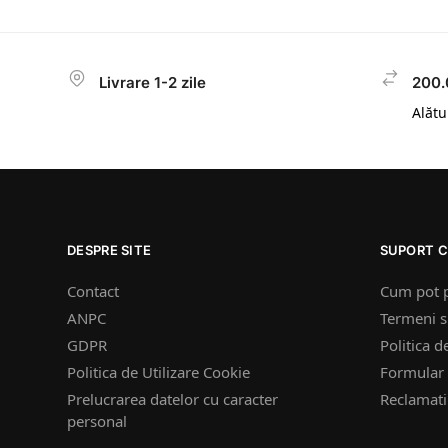
Livrare 1-2 zile
200.
Alătur
DESPRE SITE
SUPORT C
Contact
Cum pot 
ANPC
Termeni si
GDPR
Politica d
Politica de Utilizare Cookie
Formular 
Prelucrarea datelor cu caracter
Reclamatii
personal