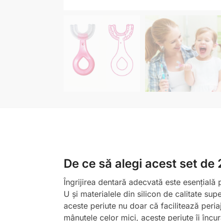
De ce să alegi acest set de 
Îngrijirea dentară adecvată este esențială 
U și materialele din silicon de calitate su
aceste periute nu doar că facilitează peria
mânuțele celor mici, aceste periute îi încu