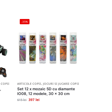
-35%
I COPII
ARTICOLE COPII
,
JOCURI SI JUCARII COPII
,
Set 12 x mozaic 5D cu diamante
IO08, 12 modele, 30 x 30 cm
397
lei
615
lei