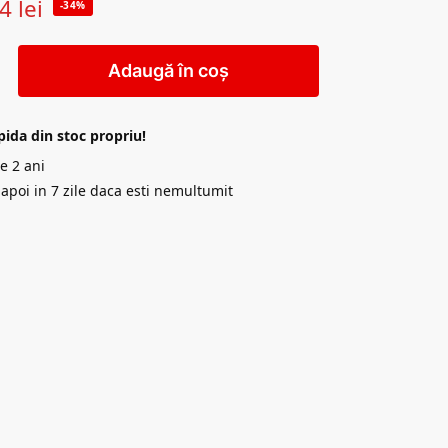
24
lei
-34%
Adaugă în coș
pida din stoc propriu!
e 2 ani
napoi in 7 zile daca esti nemultumit