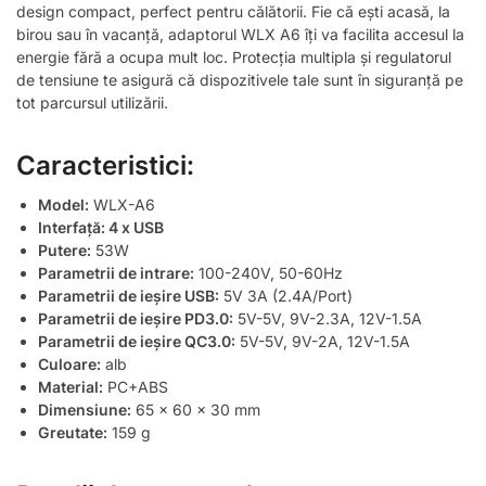
design compact, perfect pentru călătorii. Fie că ești acasă, la
birou sau în vacanță, adaptorul WLX A6 îți va facilita accesul la
energie fără a ocupa mult loc. Protecția multipla și regulatorul
de tensiune te asigură că dispozitivele tale sunt în siguranță pe
tot parcursul utilizării.
Caracteristici:
Model:
WLX-A6
Interfață: 4 x USB
Putere:
53W
Parametrii de intrare:
100-240V, 50-60Hz
Parametrii de ieșire USB:
5V 3A (2.4A/Port)
Parametrii de ieșire PD3.0:
5V-5V, 9V-2.3A, 12V-1.5A
Parametrii de ieșire QC3.0:
5V-5V, 9V-2A, 12V-1.5A
Culoare:
alb
Material:
PC+ABS
Dimensiune:
65 x 60 x 30 mm
Greutate:
159 g