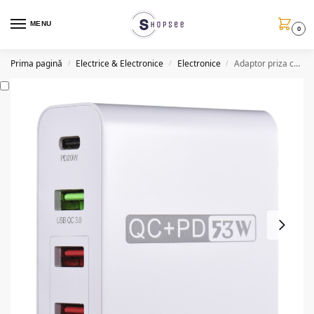
MENU
0
Prima pagină
Electrice & Electronice
Electronice
Adaptor priza cu 4 porturi USB WLX A6, Qualcomm 3.0, 53W
/
/
/