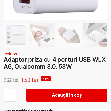
Reduceri!
Adaptor priza cu 4 porturi USB WLX
A6, Qualcomm 3.0, 53W
150
lei
262
lei
-43%
Adaugă în coș
Livrare Rapida din stoc propriu!