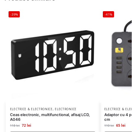
-39%
-41%
ELECTRICE & ELECTRONICE
,
ELECTRONICE
ELECTRICE & EL
Ceas electronic, multifunctional, afisaj LCD,
Adaptor cu 4 po
A046
cm
72
lei
65
lei
118
lei
110
lei