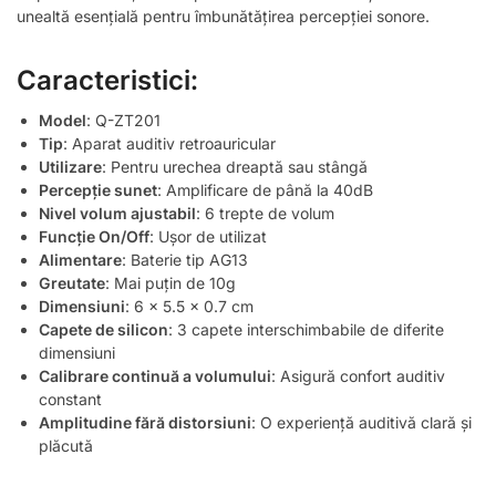
unealtă esențială pentru îmbunătățirea percepției sonore.
Caracteristici:
Model
: Q-ZT201
Tip
: Aparat auditiv retroauricular
Utilizare
: Pentru urechea dreaptă sau stângă
Percepție sunet
: Amplificare de până la 40dB
Nivel volum ajustabil
: 6 trepte de volum
Funcție On/Off
: Ușor de utilizat
Alimentare
: Baterie tip AG13
Greutate
: Mai puțin de 10g
Dimensiuni
: 6 x 5.5 x 0.7 cm
Capete de silicon
: 3 capete interschimbabile de diferite
dimensiuni
Calibrare continuă a volumului
: Asigură confort auditiv
constant
Amplitudine fără distorsiuni
: O experiență auditivă clară și
plăcută