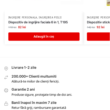
INGRIJIRE PERSONALA
,
INGRIJIREA PIELII
INGRIJIRE PERSO
Dispozitiv de ingrijire faciala 6 in 1, T195
Dispozitiv stic
82
lei
92
lei
118
lei
142
lei
Adaugă în coș
Livrare 1-2 zile
200.000+ Clienti multumiti
Alătură-te miilor de clienți fericiți.
Garantie 2 ani
Produse sigure, protejate timp de doi ani.
Banii înapoi în maxim 7 zile
Retur fără griji, rambursare garantată