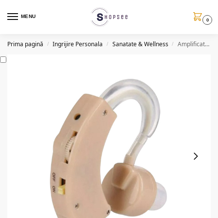
MENU
0
Prima pagină
Ingrijire Personala
Sanatate & Wellness
Amplificator sunet ZT201, retroauricular, 40dB, 6 trepte de volum
/
/
/