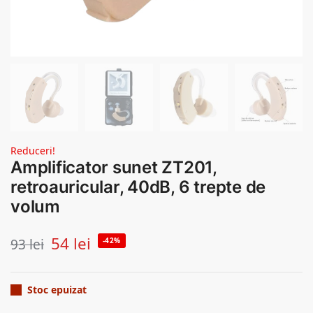
Reduceri!
Amplificator sunet ZT201,
retroauricular, 40dB, 6 trepte de
volum
54
lei
93
lei
-42%
Stoc epuizat