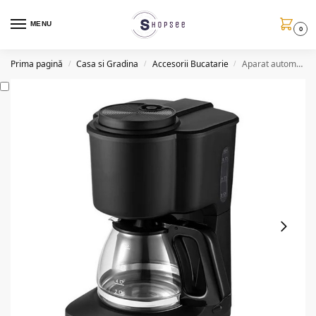
MENU
0
Prima pagină
Casa si Gradina
Accesorii Bucatarie
Aparat automat de cafea AO78062, 700W
/
/
/