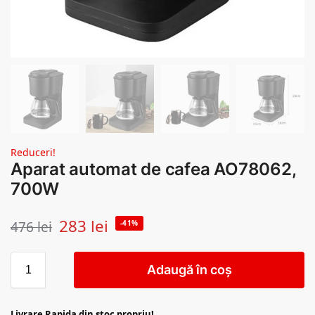
Reduceri!
Aparat automat de cafea AO78062,
700W
283
lei
476
lei
-41%
Adaugă în coș
Livrare Rapida din stoc propriu!