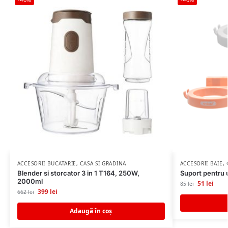
ACCESORII BUCATARIE
,
CASA SI GRADINA
ACCESORII BAIE
,
Blender si storcator 3 in 1 T164, 250W,
Suport pentru u
2000ml
51
lei
85
lei
399
lei
662
lei
Adaugă în coș