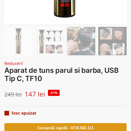
Reduceri!
Aparat de tuns parul si barba, USB
Tip C, TF10
147
lei
249
lei
-41%
Stoc epuizat
Comandă rapidă - 0734.682.111