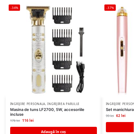
-34%
-37%
INGRIJIRE PERSONALA
,
INGRIJIREA PARULUI
INGRIJIRE PERSO
Masina de tuns LF2700, 5W, accesoriile
Set manichiura
incluse
62
lei
99
lei
116
lei
176
lei
Adaugă în coș