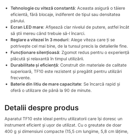
Tehnologie cu viteză constantă
: Aceasta asigură o tăiere
eficientă, fără blocaje, indiferent de tipul sau densitatea
părului.
Ecran LED mare
: Afișează clar nivelul de putere, astfel încât
să știi mereu când trebuie să-l încarci.
Reglare a vitezei în 3 moduri
: Alege viteza care ți se
potrivește cel mai bine, de la tunsul precis la detalierile fine.
Funcționare silențioasă
: Zgomot redus pentru o experiență
plăcută și relaxantă în timpul utilizării.
Durabilitate și eficiență
: Construit din materiale de calitate
superioară, TF10 este rezistent și pregătit pentru utilizări
frecvente.
Baterie din litiu de mare capacitate
: Se încarcă rapid și
oferă o utilizare de până la 90 de minute.
Detalii despre produs
Aparatul TF10 este ideal pentru utilizatorii care își doresc un
instrument eficient și ușor de utilizat. Cu o greutate de doar
400 g și dimensiuni compacte (15,5 cm lungime, 5,8 cm lățime,