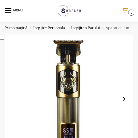
MENU
0
Prima pagină
Ingrijire Personala
Ingrijirea Parului
Aparat de tuns parul si barba, USB Tip C, TF10
/
/
/