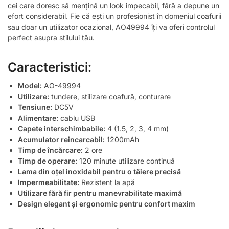
cei care doresc să mențină un look impecabil, fără a depune un
efort considerabil. Fie că ești un profesionist în domeniul coafurii
sau doar un utilizator ocazional, AO49994 îți va oferi controlul
perfect asupra stilului tău.
Caracteristici:
Model:
AO-49994
Utilizare:
tundere, stilizare coafură, conturare
Tensiune:
DC5V
Alimentare:
cablu USB
Capete interschimbabile:
4 (1.5, 2, 3, 4 mm)
Acumulator reincarcabil:
1200mAh
Timp de încărcare:
2 ore
Timp de operare:
120 minute utilizare continuă
Lama din oțel inoxidabil pentru o tăiere precisă
Impermeabilitate:
Rezistent la apă
Utilizare fără fir pentru manevrabilitate maximă
Design elegant și ergonomic pentru confort maxim