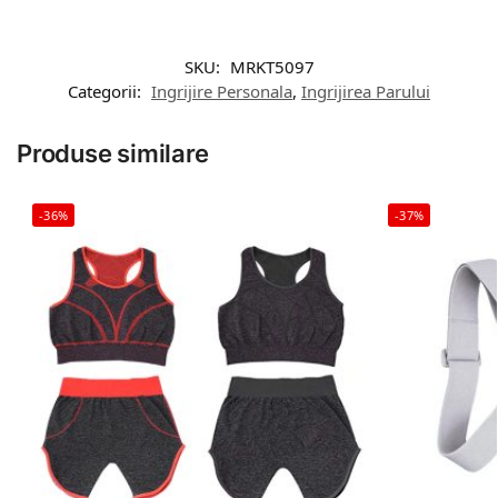
SKU:
MRKT5097
Categorii:
Ingrijire Personala
,
Ingrijirea Parului
Produse similare
-36%
-37%