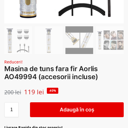
Reduceri!
Masina de tuns fara fir Aorlis
AO49994 (accesorii incluse)
119
lei
200
lei
-40%
Adaugă în coș
Livrare Rapida din stoc propriu!