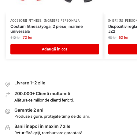
ACCESORII FITNESS
,
INGRIJIRE PERSONALA
INGRIJIRE PERSO
Costum fitness/yoga, 2 piese, marime
Dispozitiv regl
universala
JZ2
72
lei
62
lei
112
lei
98
lei
Adaugă în coș
Livrare 1-2 zile
200.000+ Clienti multumiti
Alătură-te miilor de clienți fericiți.
Garantie 2 ani
Produse sigure, protejate timp de doi ani.
Banii înapoi în maxim 7 zile
Retur fără griji, rambursare garantată