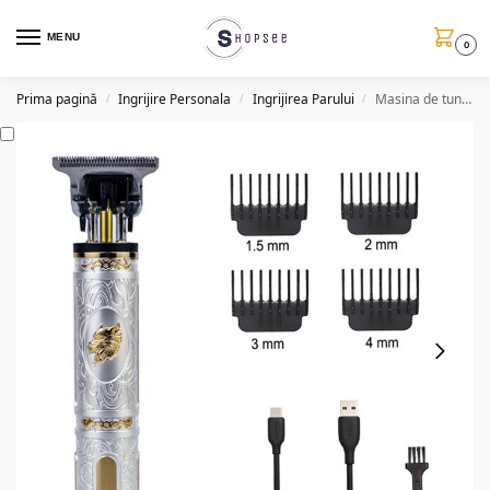
MENU
0
Prima pagină
Ingrijire Personala
Ingrijirea Parului
Masina de tuns fara fir Aorlis AO49994 (accesorii incluse)
/
/
/