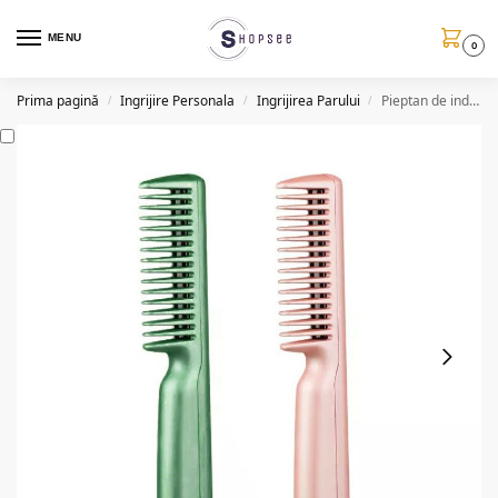
MENU
0
Prima pagină
Ingrijire Personala
Ingrijirea Parului
Pieptan de indreptat parul, Aorlis, 45W, 2 culori
/
/
/