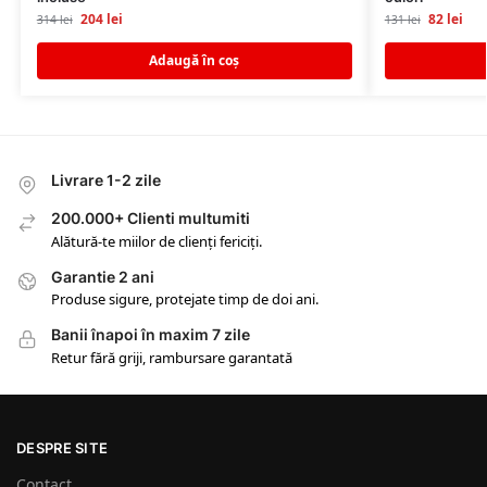
204
lei
82
lei
314
lei
131
lei
Adaugă în coș
Livrare 1-2 zile
200.000+ Clienti multumiti
Alătură-te miilor de clienți fericiți.
Garantie 2 ani
Produse sigure, protejate timp de doi ani.
Banii înapoi în maxim 7 zile
Retur fără griji, rambursare garantată
DESPRE SITE
Contact