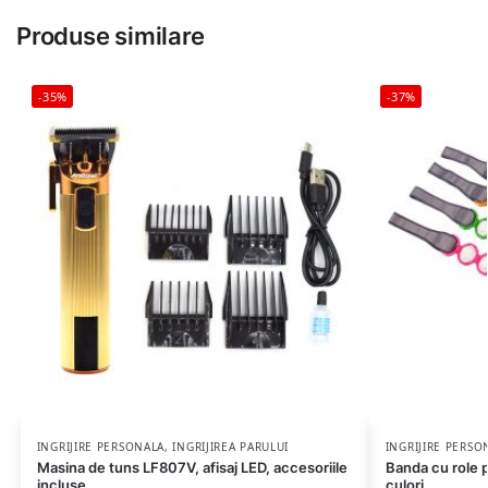
Produse similare
-35%
-37%
INGRIJIRE PERSONALA
,
INGRIJIREA PARULUI
INGRIJIRE PERSO
Masina de tuns LF807V, afisaj LED, accesoriile
Banda cu role 
incluse
culori