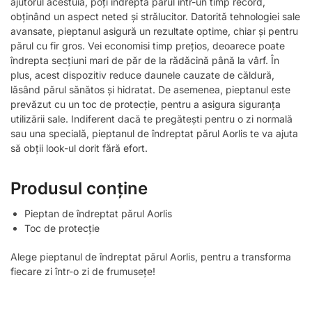
ajutorul acestuia, poți îndrepta părul într-un timp record,
obținând un aspect neted și strălucitor. Datorită tehnologiei sale
avansate, pieptanul asigură un rezultate optime, chiar și pentru
părul cu fir gros. Vei economisi timp prețios, deoarece poate
îndrepta secțiuni mari de păr de la rădăcină până la vârf. În
plus, acest dispozitiv reduce daunele cauzate de căldură,
lăsând părul sănătos și hidratat. De asemenea, pieptanul este
prevăzut cu un toc de protecție, pentru a asigura siguranța
utilizării sale. Indiferent dacă te pregătești pentru o zi normală
sau una specială, pieptanul de îndreptat părul Aorlis te va ajuta
să obții look-ul dorit fără efort.
Produsul conține
Pieptan de îndreptat părul Aorlis
Toc de protecție
Alege pieptanul de îndreptat părul Aorlis, pentru a transforma
fiecare zi într-o zi de frumusețe!