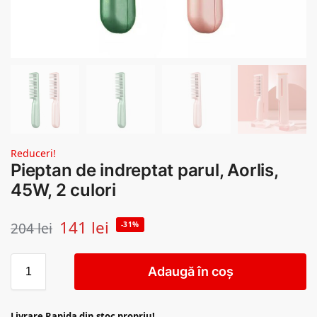
Reduceri!
Pieptan de indreptat parul, Aorlis,
45W, 2 culori
141
lei
204
lei
-31%
Adaugă în coș
Livrare Rapida din stoc propriu!