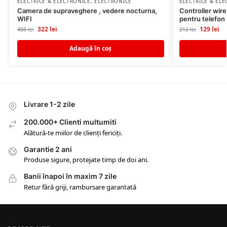
ELECTRICE & ELECTRONICE
,
ELECTRONICE
ELECTRICE & EL
Camera de supraveghere , vedere nocturna,
Controller wire
WIFI
pentru telefon
322
lei
129
lei
488
lei
212
lei
Adaugă în coș
Livrare 1-2 zile
200.000+ Clienti multumiti
Alătură-te miilor de clienți fericiți.
Garantie 2 ani
Produse sigure, protejate timp de doi ani.
Banii înapoi în maxim 7 zile
Retur fără griji, rambursare garantată