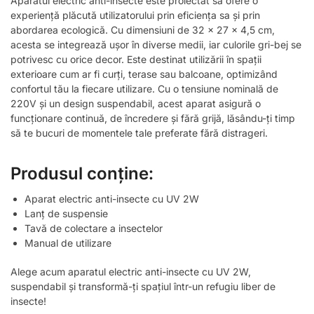
Aparatul electric anti-insecte este proiectat să ofere o
experiență plăcută utilizatorului prin eficiența sa și prin
abordarea ecologică. Cu dimensiuni de 32 x 27 x 4,5 cm,
acesta se integrează ușor în diverse medii, iar culorile gri-bej se
potrivesc cu orice decor. Este destinat utilizării în spații
exterioare cum ar fi curți, terase sau balcoane, optimizând
confortul tău la fiecare utilizare. Cu o tensiune nominală de
220V și un design suspendabil, acest aparat asigură o
funcționare continuă, de încredere și fără grijă, lăsându-ți timp
să te bucuri de momentele tale preferate fără distrageri.
Produsul conține:
Aparat electric anti-insecte cu UV 2W
Lanț de suspensie
Tavă de colectare a insectelor
Manual de utilizare
Alege acum aparatul electric anti-insecte cu UV 2W,
suspendabil și transformă-ți spațiul într-un refugiu liber de
insecte!