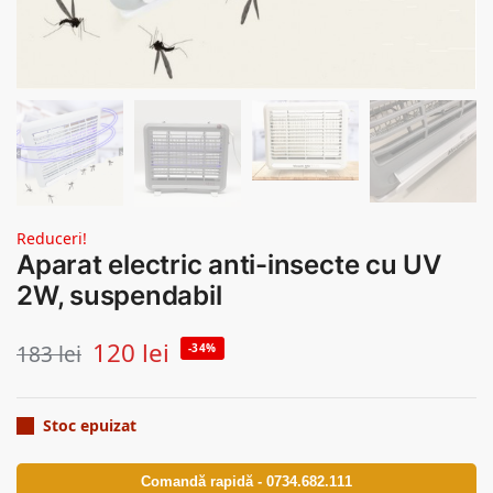
Reduceri!
Aparat electric anti-insecte cu UV
2W, suspendabil
120
lei
183
lei
-34%
Stoc epuizat
Comandă rapidă - 0734.682.111