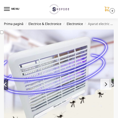
MENU
0
Prima pagină
Electrice & Electronice
Electronice
Aparat electric anti-insecte cu UV 2W, suspendabil
/
/
/