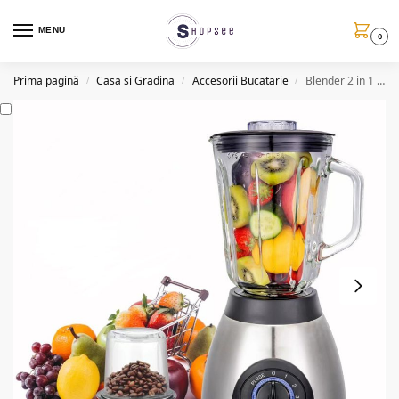
MENU
0
Prima pagină
Casa si Gradina
Accesorii Bucatarie
Blender 2 in 1 FR60, 1000W, 3 trepte de viteza
/
/
/