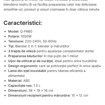
blenderul nostru îți va facilita prepararea celor mai delicioase
smoothie-uri, piureuri și sosuri cremoase în doar câteva minute.
Caracteristici:
Model:
Q-FR60
Putere:
1000W
Tensiune:
220-240V, 50-60Hz
Tip:
Blender 2 in 1: blender și mărunțitor
3 trepte de viteză
pentru ajustarea consistentelor dorite
Prepararea băuturilor
în mai puțin de 1 minut
Ușor de utilizat și de curățat
, ideal pentru orice bucătărie
Design ergonomic
care se potrivește perfect în orice spațiu
Lame din oțel inoxidabil
pentru tăierea eficientă a
alimentelor
Material:
ABS
Capacitate vas:
1.5 L
Dimensiuni:
38 x 19 x 16 cm
Dimensiuni recipient pentru mărunțire:
10 x 12 cm