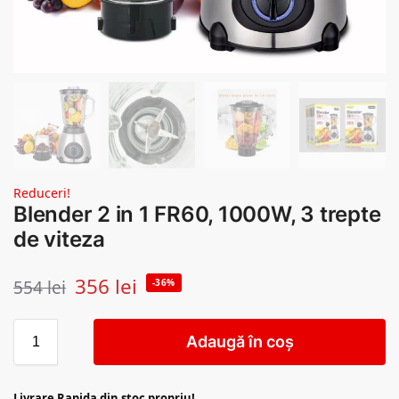
Reduceri!
Blender 2 in 1 FR60, 1000W, 3 trepte
de viteza
356
lei
554
lei
-36%
Adaugă în coș
Livrare Rapida din stoc propriu!