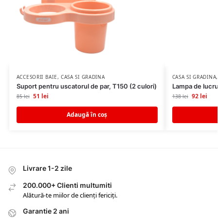
ACCESORII BAIE
,
CASA SI GRADINA
CASA SI GRADINA
Suport pentru uscatorul de par, T150 (2 culori)
Lampa de lucr
51
lei
92
lei
85
lei
138
lei
Adaugă în coș
Livrare 1-2 zile
200.000+ Clienti multumiti
Alătură-te miilor de clienți fericiți.
Garantie 2 ani