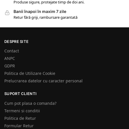
Produse sigure, protejate timp de doi ani.
Banii înapoi în maxim 7 zile
Retur fără griji, rambursare garantată
DESPRE SITE
Contact
ANPC
GDPR
Politica de Utilizare Cookie
Prelucrarea datelor cu caracter personal
SUPORT CLIENTI
Cum pot plasa o comanda?
Termeni si conditii
Politica de Retur
Formular Retur