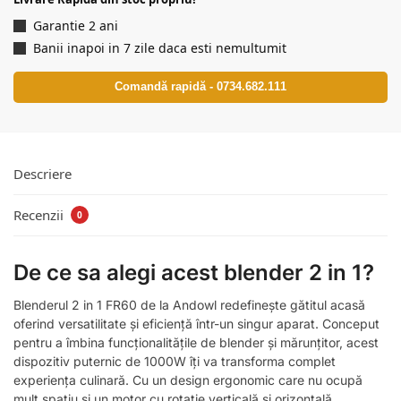
Garantie 2 ani
Banii inapoi in 7 zile daca esti nemultumit
Comandă rapidă - 0734.682.111
Descriere
Recenzii
0
De ce sa alegi acest blender 2 in 1?
Blenderul 2 in 1 FR60 de la Andowl redefinește gătitul acasă
oferind versatilitate și eficiență într-un singur aparat. Conceput
pentru a îmbina funcționalitățile de blender și mărunțitor, acest
dispozitiv puternic de 1000W îți va transforma complet
experiența culinară. Cu un design ergonomic care nu ocupă
mult spațiu și un motor cu rotație verticală și orizontală,