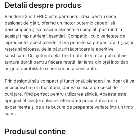
Detalii despre produs
Blenderul 2 in 1 FR60 este partenerul ideal pentru orice
pasionat de gătit, oferind un motor puternic capabil să
descompună și să macine alimentele complet, păstrând în
același timp nutrienții esențiali. Compatibil cu o varietate de
ingrediente, acest blender îți va permite să prepari rapid și ușor
rețete sănătoase, de la băuturi răcoritoare la aperitive
sofisticate. Cu ajutorul celor trei trepte de viteză, poți obține
textura dorită pentru fiecare rețetă, iar lama din oțel inoxidabil
asigură durabilitate și performanță constantă.
Prin designul său compact și funcțional, blenderul nu doar că va
economisi timp în bucătărie, dar va și ușura procesul de
curățare, fiind perfect pentru utilizarea zilnică. Aceasta este
apogeul eficienței culinare, oferindu-ți posibilitatea de a
experimenta și de a te bucura de preparate variate într-un timp
scurt.
Produsul contine