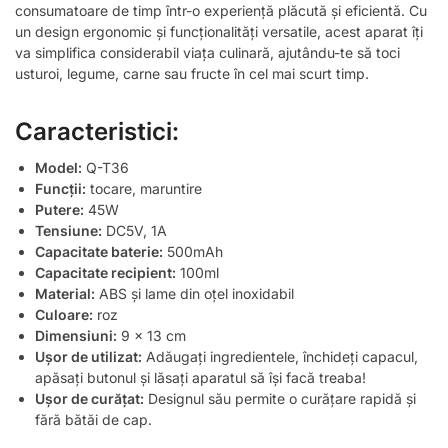
consumatoare de timp într-o experiență plăcută și eficientă. Cu
un design ergonomic și funcționalități versatile, acest aparat îți
va simplifica considerabil viața culinară, ajutându-te să toci
usturoi, legume, carne sau fructe în cel mai scurt timp.
Caracteristici:
Model:
Q-T36
Funcții:
tocare, maruntire
Putere:
45W
Tensiune:
DC5V, 1A
Capacitate baterie:
500mAh
Capacitate recipient:
100ml
Material:
ABS și lame din oțel inoxidabil
Culoare:
roz
Dimensiuni:
9 x 13 cm
Ușor de utilizat:
Adăugați ingredientele, închideți capacul,
apăsați butonul și lăsați aparatul să își facă treaba!
Ușor de curățat:
Designul său permite o curățare rapidă și
fără bătăi de cap.