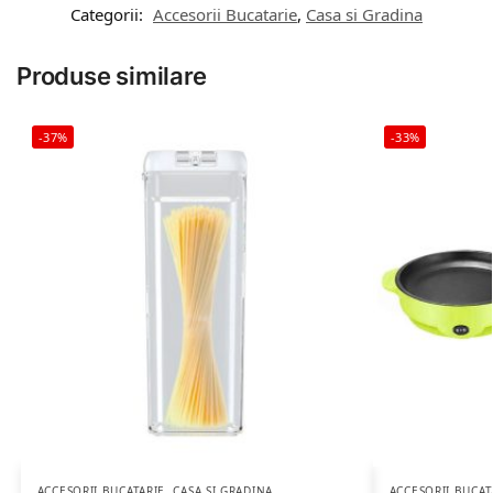
Categorii:
Accesorii Bucatarie
,
Casa si Gradina
Produse similare
-37%
-33%
ACCESORII BUCATARIE
,
CASA SI GRADINA
ACCESORII BUCAT