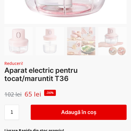
Reduceri!
Aparat electric pentru
tocat/maruntit T36
65
lei
102
lei
-36%
Adaugă în coș
Livrare Rapida din stoc propriu!