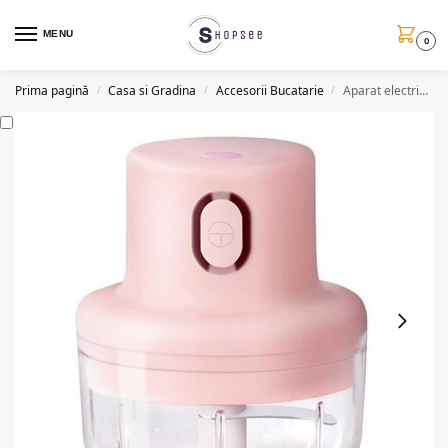
MENU
0
Prima pagină
Casa si Gradina
Accesorii Bucatarie
Aparat electric pentru tocat/maruntit T36
/
/
/