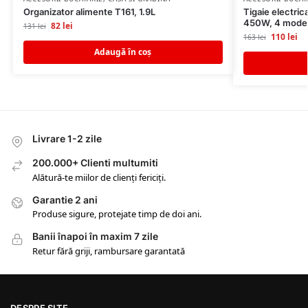
Organizator alimente T161, 1.9L
Tigaie electric
450W, 4 mode
82
lei
131
lei
110
lei
163
lei
Adaugă în coș
Livrare 1-2 zile
200.000+ Clienti multumiti
Alătură-te miilor de clienți fericiți.
Garantie 2 ani
Produse sigure, protejate timp de doi ani.
Banii înapoi în maxim 7 zile
Retur fără griji, rambursare garantată