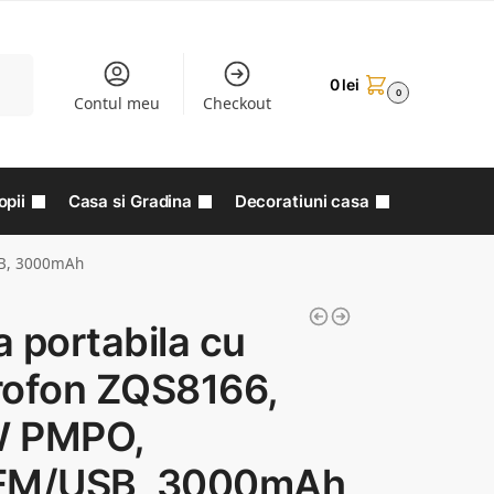
aută
0
lei
0
Contul meu
Checkout
opii
Casa si Gradina
Decoratiuni casa
SB, 3000mAh
 portabila cu
rofon ZQS8166,
 PMPO,
FM/USB, 3000mAh