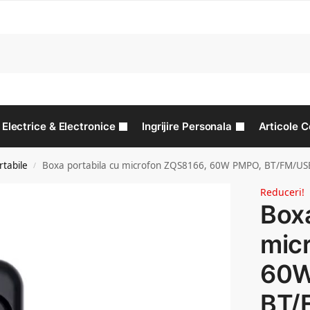
C
Electrice & Electronice
Ingrijire Personala
Articole C
tabile
Boxa portabila cu microfon ZQS8166, 60W PMPO, BT/FM/U
/
Reduceri!
Boxa
mic
60W
BT/