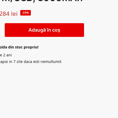
284
lei
-39%
Adaugă în coș
pida din stoc propriu!
e 2 ani
napoi in 7 zile daca esti nemultumit