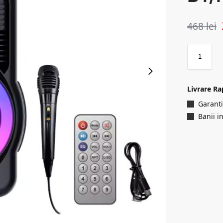
468
lei
Livrare Ra
Garanti
Banii i