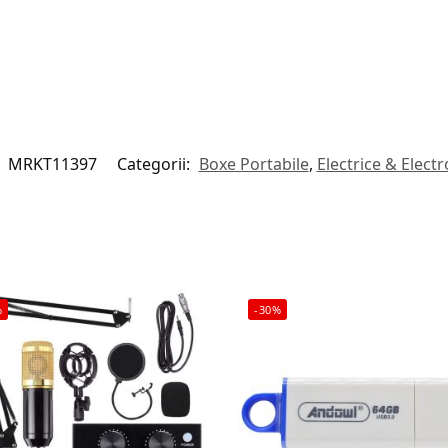
:
MRKT11397
Categorii:
Boxe Portabile
,
Electrice & Electr
%
-30%