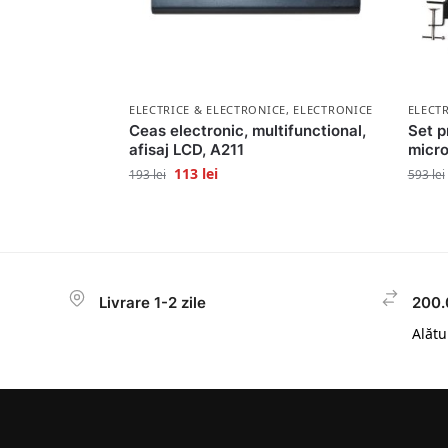
ELECTRICE & ELECTRONICE
,
ELECTRONICE
ELECT
Ceas electronic, multifunctional,
Set p
afisaj LCD, A211
micro
113
lei
193
lei
593
lei
Livrare 1-2 zile
200.
Alătur