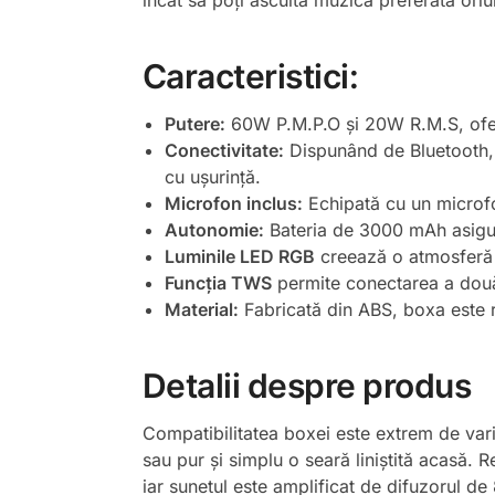
încât să poți asculta muzica preferată oriu
Caracteristici:
Putere:
60W P.M.P.O și 20W R.M.S, oferin
Conectivitate:
Dispunând de Bluetooth, s
cu ușurință.
Microfon inclus:
Echipată cu un microfo
Autonomie:
Bateria de 3000 mAh asigur
Luminile LED RGB
creează o atmosferă f
Funcția TWS
permite conectarea a două
Material:
Fabricată din ABS, boxa este re
Detalii despre produs
Compatibilitatea boxei este extrem de variat
sau pur și simplu o seară liniștită acasă. 
iar sunetul este amplificat de difuzorul 