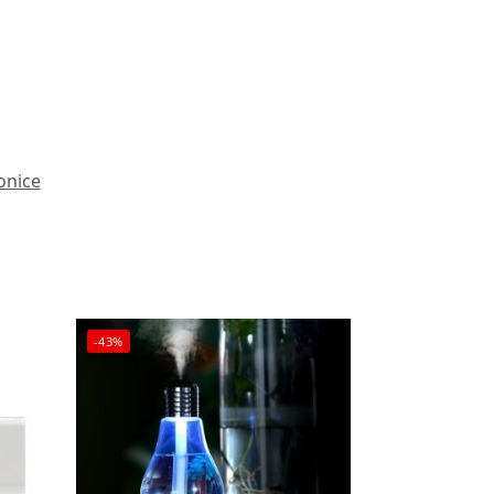
onice
-43%