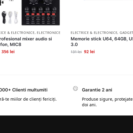
RICE & ELECTRONICE
,
ELECTRONICE
ELECTRICE & ELECTRONICE
,
GADGE
rofesional mixer audio si
Memorie stick U64, 64GB, 
fon, MIC8
3.0
356
lei
92
lei
131
lei
000+ Clienti multumiti
Garantie 2 ani
ă-te miilor de clienți fericiți.
Produse sigure, protejate
doi ani.