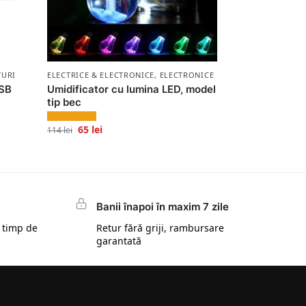
TURI
ELECTRICE & ELECTRONICE
,
ELECTRONICE
USB
Umidificator cu lumina LED, model
tip bec
65
lei
114
lei
Banii înapoi în maxim 7 zile
 timp de
Retur fără griji, rambursare
garantată