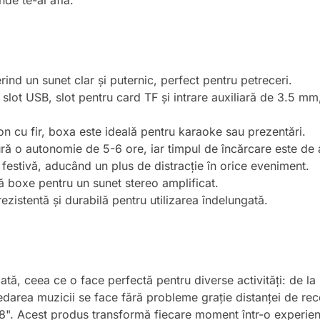
nde te-ai afla.
d un sunet clar și puternic, perfect pentru petreceri.
lot USB, slot pentru card TF și intrare auxiliară de 3.5 m
n cu fir, boxa este ideală pentru karaoke sau prezentări.
ă o autonomie de 5-6 ore, iar timpul de încărcare este de 
estivă, aducând un plus de distracție în orice eveniment.
 boxe pentru un sunet stereo amplificat.
zistentă și durabilă pentru utilizarea îndelungată.
ă, ceea ce o face perfectă pentru diverse activități: de la pet
Redarea muzicii se face fără probleme grație distanței de re
de 8". Acest produs transformă fiecare moment într-o exper