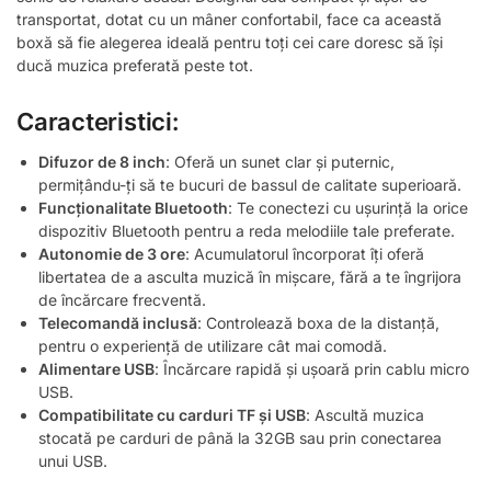
transportat, dotat cu un mâner confortabil, face ca această
boxă să fie alegerea ideală pentru toți cei care doresc să își
ducă muzica preferată peste tot.
Caracteristici:
Difuzor de 8 inch
: Oferă un sunet clar și puternic,
permițându-ți să te bucuri de bassul de calitate superioară.
Funcționalitate Bluetooth
: Te conectezi cu ușurință la orice
dispozitiv Bluetooth pentru a reda melodiile tale preferate.
Autonomie de 3 ore
: Acumulatorul încorporat îți oferă
libertatea de a asculta muzică în mișcare, fără a te îngrijora
de încărcare frecventă.
Telecomandă inclusă
: Controlează boxa de la distanță,
pentru o experiență de utilizare cât mai comodă.
Alimentare USB
: Încărcare rapidă și ușoară prin cablu micro
USB.
Compatibilitate cu carduri TF și USB
: Ascultă muzica
stocată pe carduri de până la 32GB sau prin conectarea
unui USB.