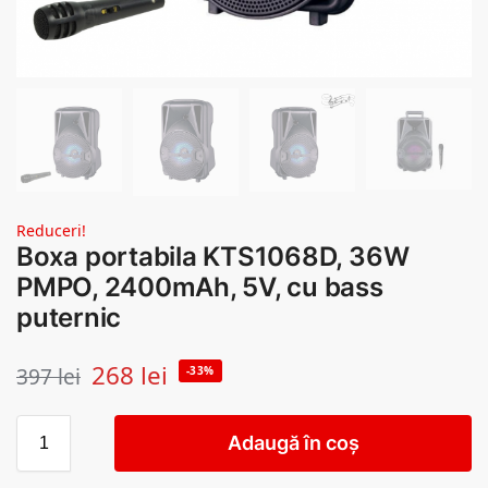
Reduceri!
Boxa portabila KTS1068D, 36W
PMPO, 2400mAh, 5V, cu bass
puternic
268
lei
397
lei
-33%
Adaugă în coș