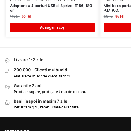
Adaptor cu 4 porturi USB si 3 prize, E186, 180
Mini boxa port
cm
P.M.P.O.
65
lei
86
lei
110
lei
133
lei
Adaugă în coș
Livrare 1-2 zile
200.000+ Clienti multumiti
Alătură-te miilor de clienți fericiți.
Garantie 2 ani
Produse sigure, protejate timp de doi ani.
Banii înapoi în maxim 7 zile
Retur fără griji, rambursare garantată