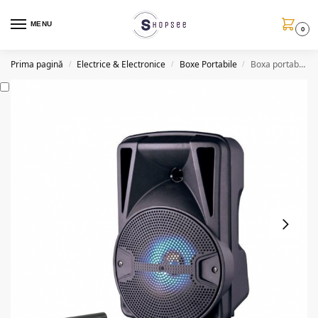
MENU
0
Prima pagină
Electrice & Electronice
Boxe Portabile
Boxa portabila KTS1068D, 36W PMPO, 2400mAh, 5V, cu bass puternic
/
/
/