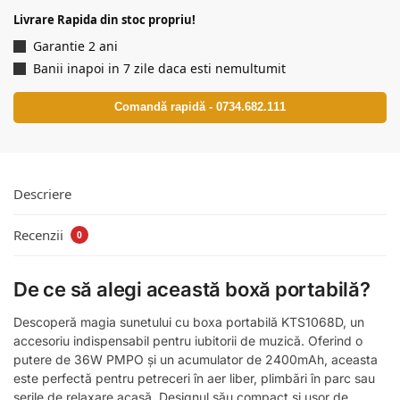
Livrare Rapida din stoc propriu!
Garantie 2 ani
Banii inapoi in 7 zile daca esti nemultumit
Comandă rapidă - 0734.682.111
Descriere
Recenzii
0
De ce să alegi această boxă portabilă?
Descoperă magia sunetului cu boxa portabilă KTS1068D, un
accesoriu indispensabil pentru iubitorii de muzică. Oferind o
putere de 36W PMPO și un acumulator de 2400mAh, aceasta
este perfectă pentru petreceri în aer liber, plimbări în parc sau
serile de relaxare acasă. Designul său compact și ușor de