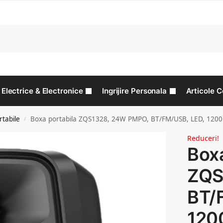
C
Electrice & Electronice
Ingrijire Personala
Articole C
tabile
Boxa portabila ZQS1328, 24W PMPO, BT/FM/USB, LED, 120
/
Reduceri!
Boxa
ZQS
BT/
120