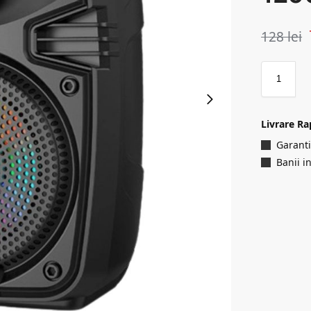
128
lei
Livrare Ra
Garanti
Banii i