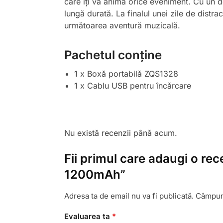
care îți va anima orice eveniment. Cu un d
lungă durată. La finalul unei zile de distra
următoarea aventură muzicală.
Pachetul conține
1 x Boxă portabilă ZQS1328
1 x Cablu USB pentru încărcare
Nu există recenzii până acum.
Fii primul care adaugi o r
1200mAh”
Adresa ta de email nu va fi publicată.
Câmpuri
Evaluarea ta
*