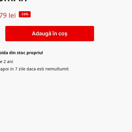
79
lei
-38%
Adaugă în coș
pida din stoc propriu!
e 2 ani
napoi in 7 zile daca esti nemultumit