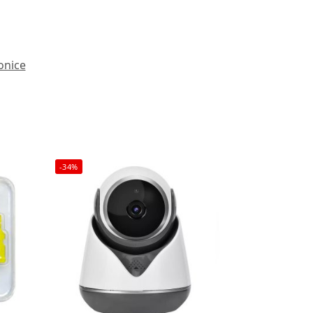
onice
-34%