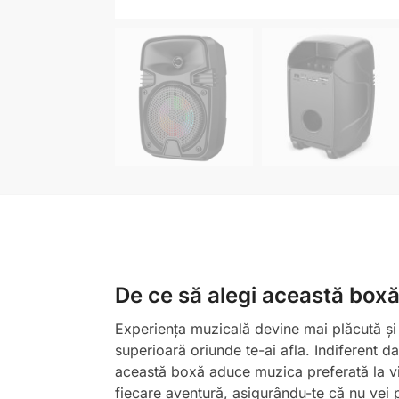
De ce să alegi această boxă
Experiența muzicală devine mai plăcută și 
superioară oriunde te-ai afla. Indiferent d
această boxă aduce muzica preferată la via
fiecare aventură, asigurându-te că nu vei p