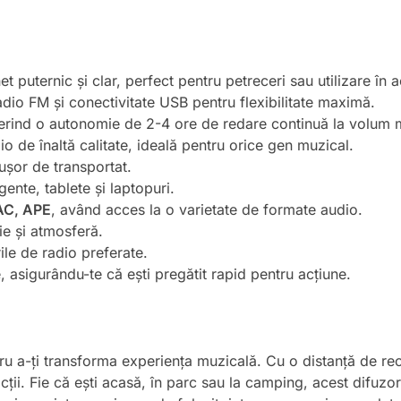
et puternic și clar, perfect pentru petreceri sau utilizare în ae
adio FM și conectivitate USB pentru flexibilitate maximă.
ferind o autonomie de 2-4 ore de redare continuă la volum 
o de înaltă calitate, ideală pentru orice gen muzical.
ușor de transportat.
gente, tablete și laptopuri.
AC, APE
, având acces la o varietate de formate audio.
e și atmosferă.
ile de radio preferate.
 asigurându-te că ești pregătit rapid pentru acțiune.
 a-ți transforma experiența muzicală. Cu o distanță de rece
cții. Fie că ești acasă, în parc sau la camping, acest difuzor 