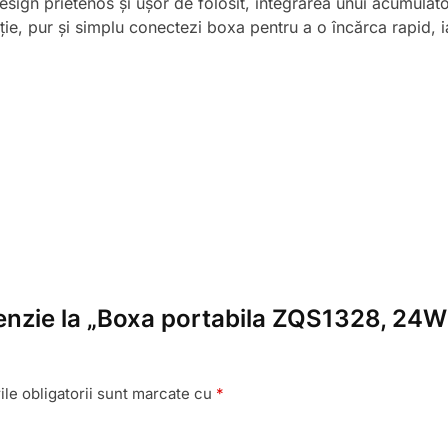
esign prietenos și ușor de folosit, integrarea unui acumula
cție, pur și simplu conectezi boxa pentru a o încărca rapid, i
ecenzie la „Boxa portabila ZQS1328, 2
le obligatorii sunt marcate cu
*