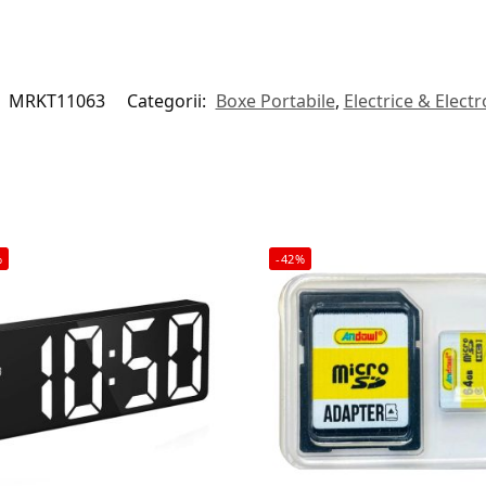
:
MRKT11063
Categorii:
Boxe Portabile
,
Electrice & Electr
%
-42%