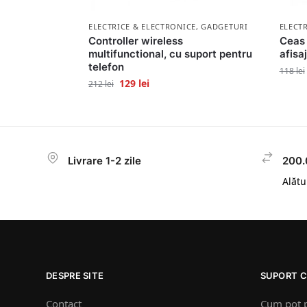
ELECTRICE & ELECTRONICE
,
GADGETURI
ELECT
Controller wireless
Ceas 
multifunctional, cu suport pentru
afisa
telefon
118
lei
129
lei
212
lei
Livrare 1-2 zile
200.
Alătur
DESPRE SITE
SUPORT C
Contact
Cum pot 