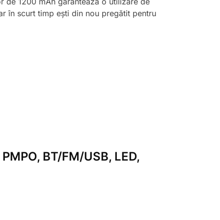
tor de 1200 mAh garantează o utilizare de
ar în scurt timp ești din nou pregătit pentru
4W PMPO, BT/FM/USB, LED,