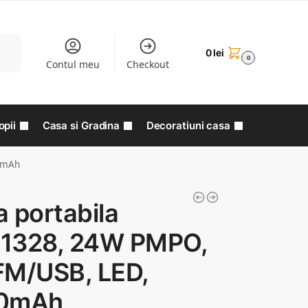
aută
0
lei
0
Contul meu
Checkout
opii
Casa si Gradina
Decoratiuni casa
0mAh
 portabila
1328, 24W PMPO,
FM/USB, LED,
0mAh