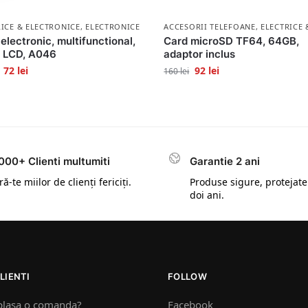
RICE & ELECTRONICE
,
ELECTRONICE
ACCESORII TELEFOANE
,
ELECTRICE 
electronic, multifunctional,
Card microSD TF64, 64GB,
j LCD, A046
adaptor inclus
72
lei
92
lei
160
lei
000+ Clienti multumiti
Garantie 2 ani
ă-te miilor de clienți fericiți.
Produse sigure, protejate
doi ani.
LIENTI
FOLLOW
plasa o comanda?
Facebook