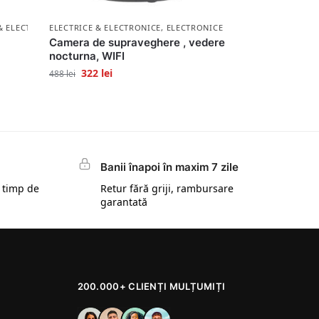
& ELECTRONICE
ELECTRICE & ELECTRONICE
,
ELECTRONICE
Camera de supraveghere , vedere
nocturna, WIFI
322
lei
488
lei
Banii înapoi în maxim 7 zile
 timp de
Retur fără griji, rambursare
garantată
200.000+ CLIENȚI MULȚUMIȚI