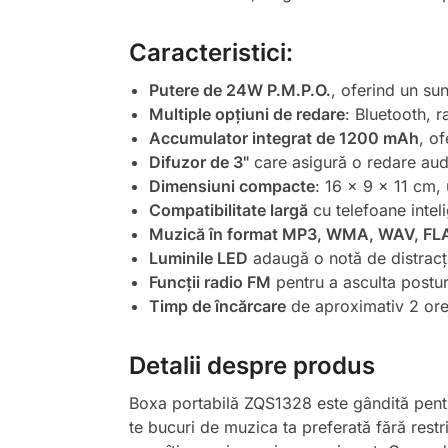
Caracteristici:
Putere de 24W P.M.P.O.
, oferind un sun
Multiple opțiuni de redare
: Bluetooth, r
Accumulator integrat de 1200 mAh
, o
Difuzor de 3"
care asigură o redare audi
Dimensiuni compacte
: 16 x 9 x 11 cm, 
Compatibilitate largă
cu telefoane inteli
Muzică în format MP3, WMA, WAV, FL
Luminile LED
adaugă o notă de distracți
Funcții radio FM
pentru a asculta postur
Timp de încărcare
de aproximativ 2 ore,
Detalii despre produs
Boxa portabilă ZQS1328 este gândită pentru
te bucuri de muzica ta preferată fără restri