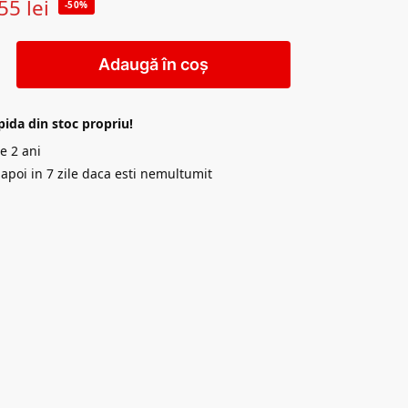
55
lei
-50%
Adaugă în coș
pida din stoc propriu!
e 2 ani
napoi in 7 zile daca esti nemultumit