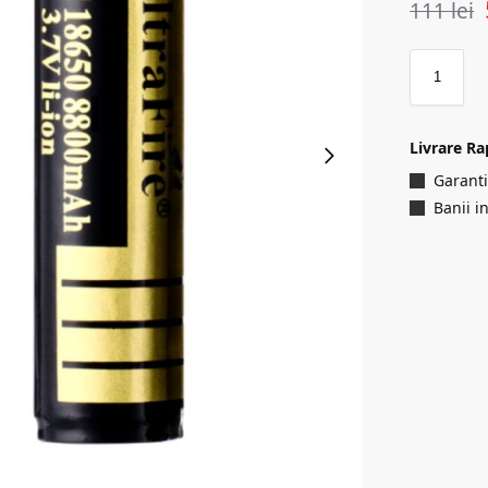
111
lei
Livrare Ra
Garanti
Banii i