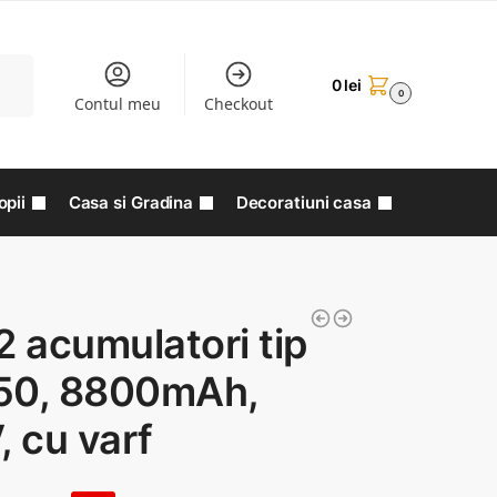
aută
0
lei
0
Contul meu
Checkout
opii
Casa si Gradina
Decoratiuni casa
2 acumulatori tip
50, 8800mAh,
, cu varf