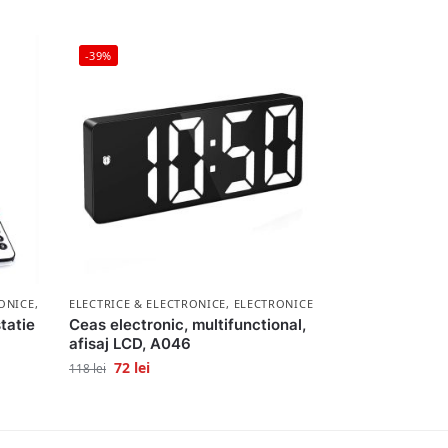
-39%
ONICE
,
LICHIDARE STOC
ELECTRICE & ELECTRONICE
,
ELECTRONICE
statie
Ceas electronic, multifunctional,
afisaj LCD, A046
72
lei
118
lei