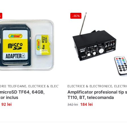
%
-46%
ORII TELEFOANE
,
ELECTRICE & ELECTRONICE
ELECTRICE & ELECTRONICE
,
ELECTR
 microSD TF64, 64GB,
Amplificator profesional tip 
or inclus
T110, BT, telecomanda
92
lei
184
lei
342
lei