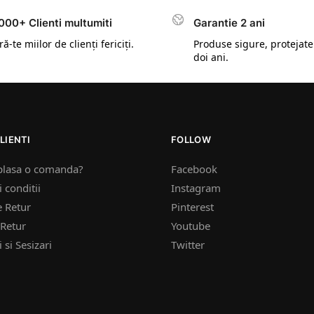
000+ Clienti multumiti
Garantie 2 ani
ă-te miilor de clienți fericiți.
Produse sigure, protejate
doi ani.
LIENTI
FOLLOW
plasa o comanda?
Facebook
 conditii
Instagram
e Retur
Pinterest
Retur
Youtube
 si Sesizari
Twitter