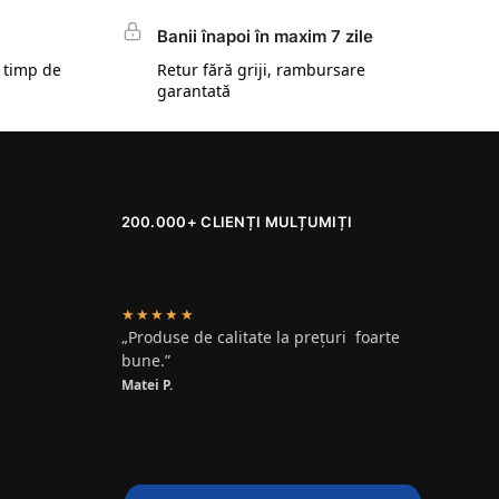
Banii înapoi în maxim 7 zile
 timp de
Retur fără griji, rambursare
garantată
200.000+ CLIENȚI MULȚUMIȚI
★★★★★
„Produse de calitate la prețuri foarte
bune.”
Matei P.