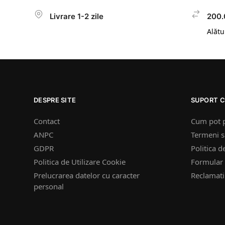
Livrare 1-2 zile
200.
Alătur
DESPRE SITE
SUPORT C
Contact
Cum pot 
ANPC
Termeni si
GDPR
Politica d
Politica de Utilizare Cookie
Formular 
Prelucrarea datelor cu caracter
Reclamatii
personal