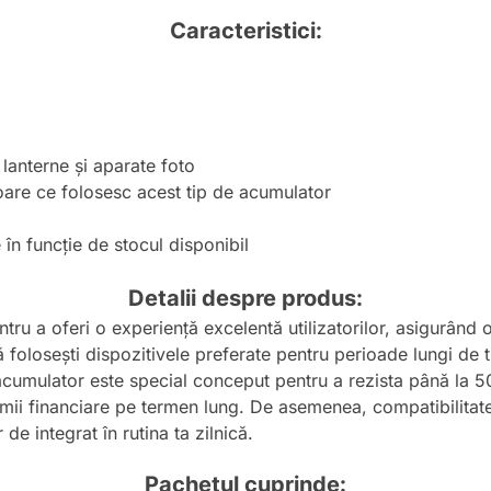
Caracteristici:
lanterne și aparate foto
toare ce folosesc acest tip de acumulator
în funcție de stocul disponibil
Detalii despre produs:
tru a oferi o experiență excelentă utilizatorilor, asigurând 
olosești dispozitivele preferate pentru perioade lungi de tim
cumulator este special conceput pentru a rezista până la 50
ii financiare pe termen lung. De asemenea, compatibilitatea
r de integrat în rutina ta zilnică.
Pachetul cuprinde: