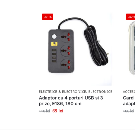
-41%
-42
ELECTRICE & ELECTRONICE
,
ELECTRONICE
ACCES
Adaptor cu 4 porturi USB si 3
Card
prize, E186, 180 cm
adapt
65
lei
110
lei
160
lei