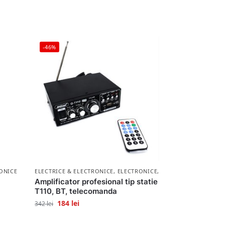
-46%
ONICE
ELECTRICE & ELECTRONICE
,
ELECTRONICE
,
LICHIDARE STOC
Amplificator profesional tip statie
T110, BT, telecomanda
184
lei
342
lei