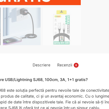
Descriere
Recenzii
0
care USB/Lightning SJ68, 100cm, 3A, 1+1 gratis?
8 este soluția perfectă pentru nevoile tale de conectivitat
n produs de calitate, ci și un avantaj economic. Cu o lungim
pid de date între dispozitivele tale. Fie că ai nevoie să-ți înc
ece SJ68 îți oferă tot ce ai nevoie într-un singur cablu.