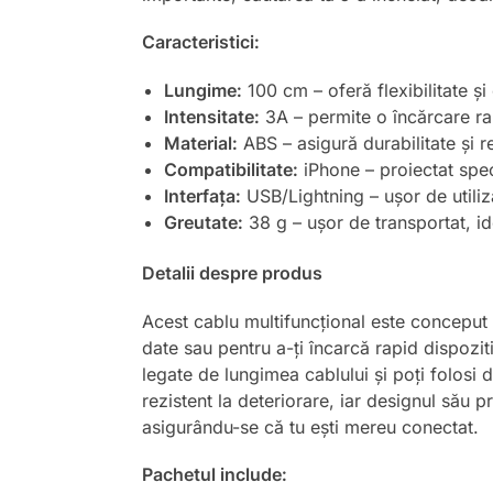
Caracteristici:
Lungime:
100 cm – oferă flexibilitate și 
Intensitate:
3A – permite o încărcare ra
Material:
ABS – asigură durabilitate și r
Compatibilitate:
iPhone – proiectat spec
Interfața:
USB/Lightning – ușor de utiliz
Greutate:
38 g – ușor de transportat, ide
Detalii despre produs
Acest cablu multifuncțional este conceput pe
date sau pentru a-ți încarcă rapid dispozi
legate de lungimea cablului și poți folosi di
rezistent la deteriorare, iar designul său pr
asigurându-se că tu ești mereu conectat.
Pachetul include: