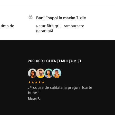
Banii înapoi în maxim 7 zile
 timp de
Retur fără griji, rambursare
garantată
200.000+ CLIENȚI MULȚUMIȚI
★★★★★
„Produse de calitate la prețuri foarte
bune.”
Matei P.