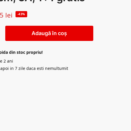
55
lei
-43%
Adaugă în coș
pida din stoc propriu!
e 2 ani
napoi in 7 zile daca esti nemultumit