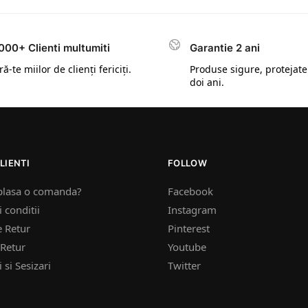
000+ Clienti multumiti
Garantie 2 ani
ă-te miilor de clienți fericiți.
Produse sigure, protejate
doi ani.
LIENTI
FOLLOW
plasa o comanda?
Facebook
 conditii
Instagram
e Retur
Pinterest
Retur
Youtube
 si Sesizari
Twitter