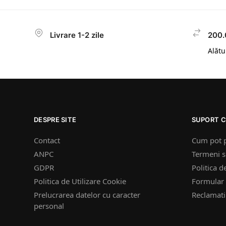
Livrare 1-2 zile
200.
Alătur
DESPRE SITE
SUPORT C
Contact
Cum pot 
ANPC
Termeni si
GDPR
Politica d
Politica de Utilizare Cookie
Formular 
Prelucrarea datelor cu caracter
Reclamatii
personal