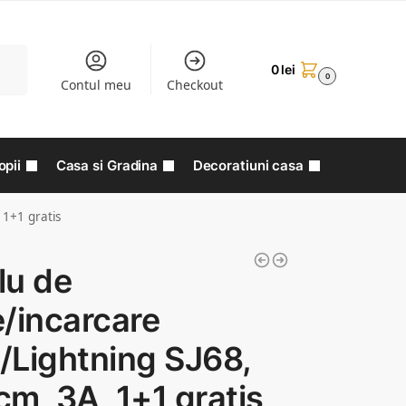
aută
0
lei
0
Contul meu
Checkout
opii
Casa si Gradina
Decoratiuni casa
 1+1 gratis
lu de
/incarcare
/Lightning SJ68,
m, 3A, 1+1 gratis