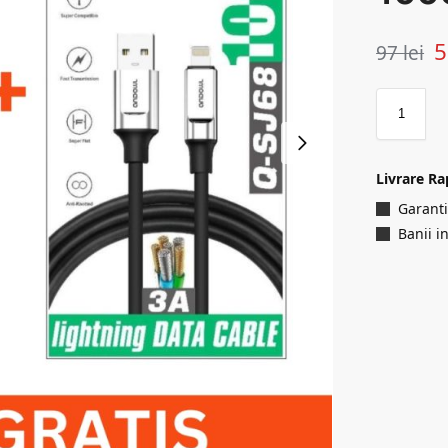
97
lei
Livrare Ra
Garanti
Banii i