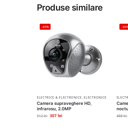
Produse similare
-40%
-34
ELECTRICE & ELECTRONICE
,
ELECTRONICE
ELECT
Camera supraveghere HD,
Camer
infrarosu, 2.0MP
noctu
307
lei
512
lei
488
lei