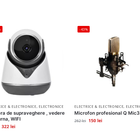
%
-43%
RICE & ELECTRONICE
,
ELECTRONICE
ELECTRICE & ELECTRONICE
,
ELECTR
a de supraveghere , vedere
Microfon profesional Q Mic3
rna, WIFI
150
lei
262
lei
322
lei