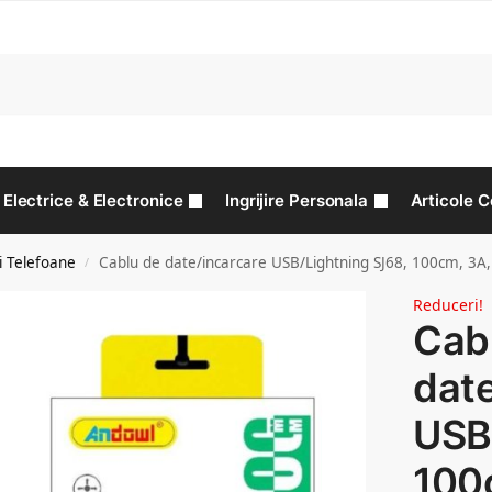
C
Electrice & Electronice
Ingrijire Personala
Articole C
i Telefoane
Cablu de date/incarcare USB/Lightning SJ68, 100cm, 3A,
/
Reduceri!
Cab
date
USB
100c