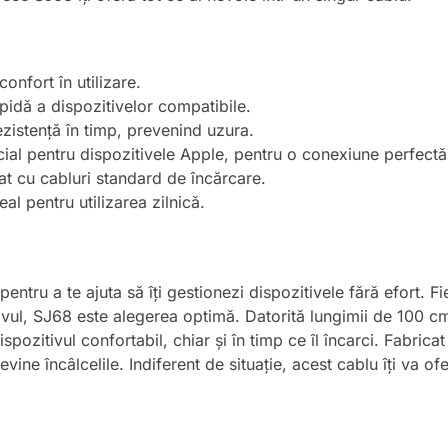
confort în utilizare.
pidă a dispozitivelor compatibile.
ezistență în timp, prevenind uzura.
ial pentru dispozitivele Apple, pentru o conexiune perfectă
at cu cabluri standard de încărcare.
al pentru utilizarea zilnică.
ntru a te ajuta să îți gestionezi dispozitivele fără efort. Fi
tivul, SJ68 este alegerea optimă. Datorită lungimii de 100 c
spozitivul confortabil, chiar și în timp ce îl încarci. Fabricat
evine încâlcelile. Indiferent de situație, acest cablu îți va of