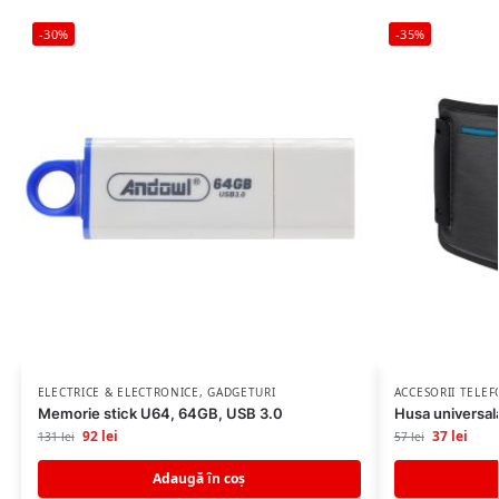
-30%
-35%
ELECTRICE & ELECTRONICE
,
GADGETURI
ACCESORII TELE
Memorie stick U64, 64GB, USB 3.0
Husa universala
92
lei
37
lei
131
lei
57
lei
Adaugă în coș