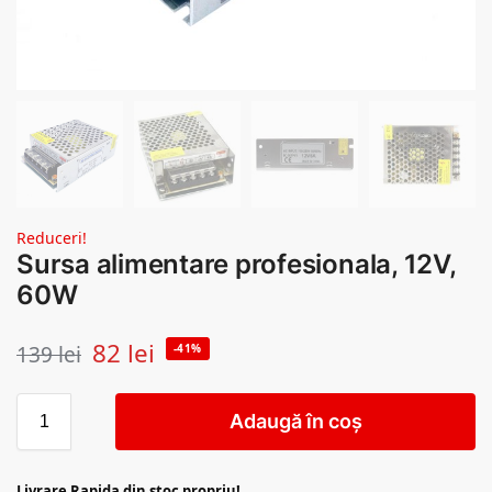
Reduceri!
Sursa alimentare profesionala, 12V,
60W
82
lei
139
lei
-41%
Adaugă în coș
Livrare Rapida din stoc propriu!