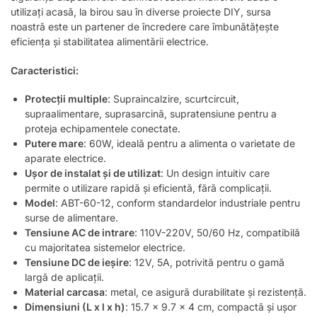
utilizați acasă, la birou sau în diverse proiecte DIY, sursa
noastră este un partener de încredere care îmbunătățește
eficiența și stabilitatea alimentării electrice.
Caracteristici:
Protecții multiple
: Supraincalzire, scurtcircuit,
supraalimentare, suprasarcină, supratensiune pentru a
proteja echipamentele conectate.
Putere mare
: 60W, ideală pentru a alimenta o varietate de
aparate electrice.
Ușor de instalat și de utilizat
: Un design intuitiv care
permite o utilizare rapidă și eficientă, fără complicații.
Model
: ABT-60-12, conform standardelor industriale pentru
surse de alimentare.
Tensiune AC de intrare
: 110V-220V, 50/60 Hz, compatibilă
cu majoritatea sistemelor electrice.
Tensiune DC de ieșire
: 12V, 5A, potrivită pentru o gamă
largă de aplicații.
Material carcasa
: metal, ce asigură durabilitate și rezistență.
Dimensiuni (L x l x h)
: 15.7 x 9.7 x 4 cm, compactă și ușor