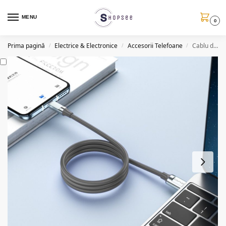
MENU
0
Prima pagină
Electrice & Electronice
Accesorii Telefoane
Cablu de date/incarcare USB/Lightning SJ750, 100cm, 5V/2A
/
/
/