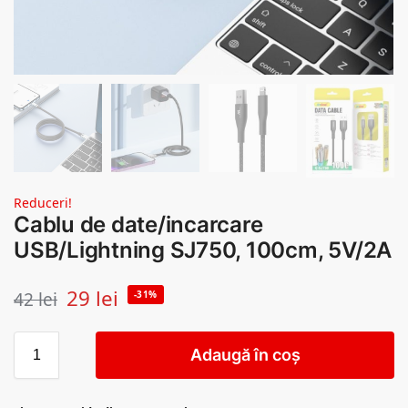
Reduceri!
Cablu de date/incarcare
USB/Lightning SJ750, 100cm, 5V/2A
29
lei
42
lei
-31%
Adaugă în coș