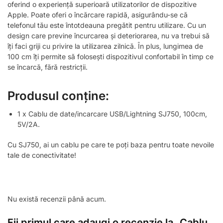
oferind o experiență superioară utilizatorilor de dispozitive
Apple. Poate oferi o încărcare rapidă, asigurându-se că
telefonul tău este întotdeauna pregătit pentru utilizare. Cu un
design care previne încurcarea și deteriorarea, nu va trebui să
îți faci griji cu privire la utilizarea zilnică. În plus, lungimea de
100 cm îți permite să folosești dispozitivul confortabil în timp ce
se încarcă, fără restricții.
Produsul conține:
1 x Cablu de date/incarcare USB/Lightning SJ750, 100cm,
5V/2A.
Cu SJ750, ai un cablu pe care te poți baza pentru toate nevoile
tale de conectivitate!
Nu există recenzii până acum.
Fii primul care adaugi o recenzie la „Cablu