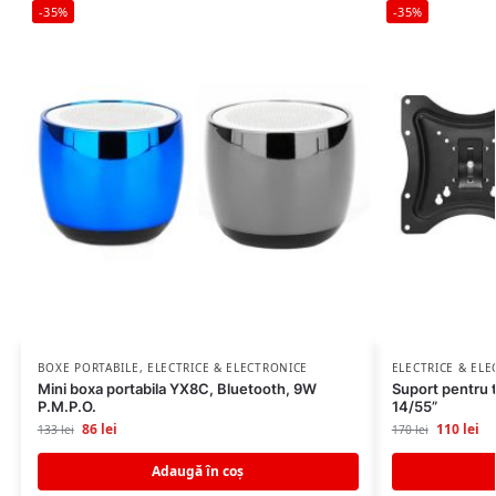
-35%
-35%
BOXE PORTABILE
,
ELECTRICE & ELECTRONICE
ELECTRICE & EL
Mini boxa portabila YX8C, Bluetooth, 9W
Suport pentru t
P.M.P.O.
14/55”
86
lei
110
lei
133
lei
170
lei
Adaugă în coș