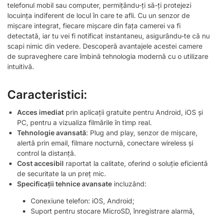
telefonul mobil sau computer, permițându-ți să-ți protejezi
locuința indiferent de locul în care te afli. Cu un senzor de
mișcare integrat, fiecare mișcare din fața camerei va fi
detectată, iar tu vei fi notificat instantaneu, asigurându-te că nu
scapi nimic din vedere. Descoperă avantajele acestei camere
de supraveghere care îmbină tehnologia modernă cu o utilizare
intuitivă.
Caracteristici:
Acces imediat
prin aplicații gratuite pentru Android, iOS și
PC, pentru a vizualiza filmările în timp real.
Tehnologie avansată
: Plug and play, senzor de mișcare,
alertă prin email, filmare nocturnă, conectare wireless și
control la distanță.
Cost accesibil
raportat la calitate, oferind o soluție eficientă
de securitate la un preț mic.
Specificații tehnice avansate
incluzând:
Conexiune telefon: iOS, Android;
Suport pentru stocare MicroSD, înregistrare alarmă,