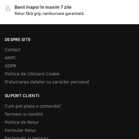
Banii înapoi în maxim 7 zile
Retur fără griji, rambursare garantată
DESPRE SITE
Contact
ANPC
GDPR
Politica de Utilizare Cookie
Prelucrarea datelor cu caracter personal
SUPORT CLIENTI
Cum pot plasa o comanda?
Termeni si conditii
Politica de Retur
Formular Retur
Reclamatii si Sesizari