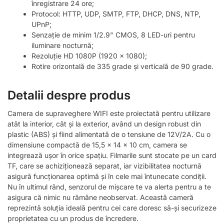
înregistrare 24 ore;
Protocol: HTTP, UDP, SMTP, FTP, DHCP, DNS, NTP,
UPnP;
Senzație de minim 1/2.9" CMOS, 8 LED-uri pentru
iluminare nocturnă;
Rezoluție HD 1080P (1920 x 1080);
Rotire orizontală de 335 grade și verticală de 90 grade.
Detalii despre produs
Camera de supraveghere WIFI este proiectată pentru utilizare
atât la interior, cât și la exterior, având un design robust din
plastic (ABS) și fiind alimentată de o tensiune de 12V/2A. Cu o
dimensiune compactă de 15,5 x 14 x 10 cm, camera se
integrează ușor în orice spațiu. Filmarile sunt stocate pe un card
TF, care se achiziționează separat, iar vizibilitatea nocturnă
asigură funcționarea optimă și în cele mai întunecate condiții.
Nu în ultimul rând, senzorul de mișcare te va alerta pentru a te
asigura că nimic nu rămâne neobservat. Această cameră
reprezintă soluția ideală pentru cei care doresc să-și securizeze
proprietatea cu un produs de încredere.