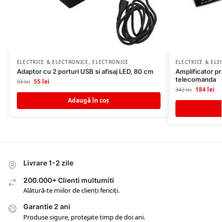
ELECTRICE & ELECTRONICE
,
ELECTRONICE
ELECTRICE & EL
Adaptor cu 2 porturi USB si afisaj LED, 80 cm
Amplificator pr
telecomanda
55
lei
93
lei
184
lei
342
lei
Adaugă în coș
Livrare 1-2 zile
200.000+ Clienti multumiti
Alătură-te miilor de clienți fericiți.
Garantie 2 ani
Produse sigure, protejate timp de doi ani.