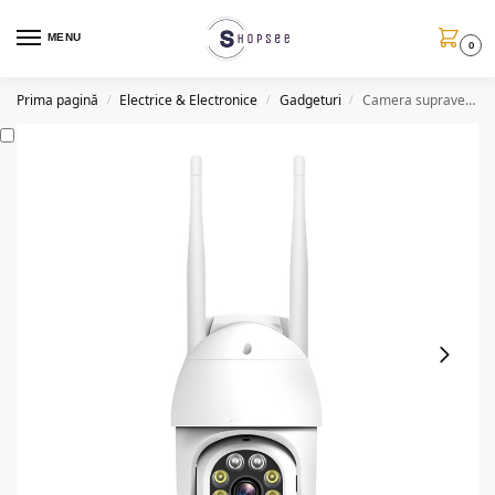
MENU
0
Prima pagină
Electrice & Electronice
Gadgeturi
Camera supraveghere WIFI, vedere nocturna, HD, 2.0MP
/
/
/