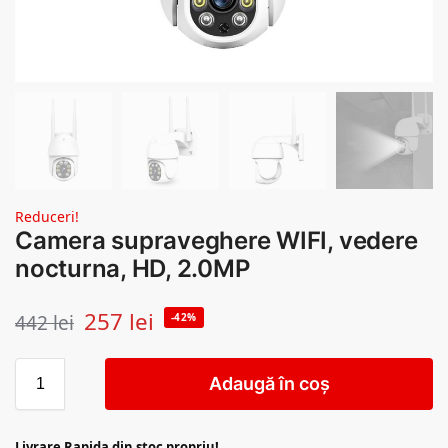
Reduceri!
Camera supraveghere WIFI, vedere
nocturna, HD, 2.0MP
257
lei
442
lei
-42%
Adaugă în coș
Livrare Rapida din stoc propriu!