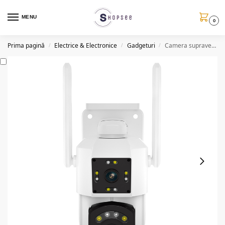
MENU
0
Prima pagină
Electrice & Electronice
Gadgeturi
Camera supraveghere Wifi 3MP HD, slot card TF
/
/
/