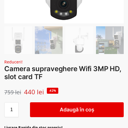
Reduceri!
Camera supraveghere Wifi 3MP HD,
slot card TF
440
lei
759
lei
-42%
Adaugă în coș
Livrare Rapida din stoc propriu!