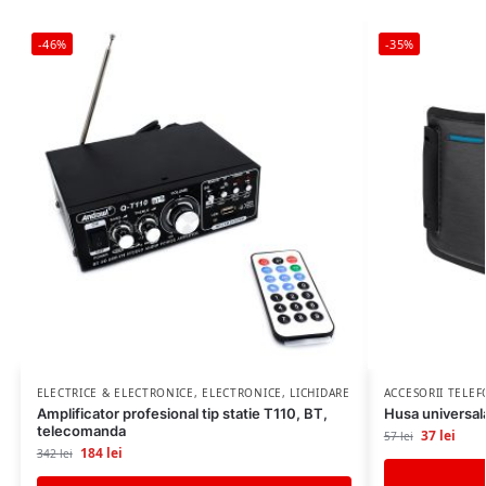
-46%
-35%
ELECTRICE & ELECTRONICE
,
ELECTRONICE
,
LICHIDARE STOC
ACCESORII TELE
Amplificator profesional tip statie T110, BT,
Husa universala
telecomanda
37
lei
57
lei
184
lei
342
lei