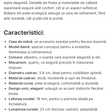
ieșire elegantă. Detaliile de finețe și materialele de calitate
superioară asigură atât confort, cât și un aspect sofisticat.
Brățara din piele ecologică adaugă un plus de rafinament, fiind
atât durabilă, cât și plăcută la purtat.
Caracteristici:
Ceas de mână
: un accesoriu esențial pentru fiecare doamnă.
Model damă
: special conceput pentru a evidenția
feminitatea și rafinamentul.
Culoare
: albastru, o nuanță care exprimă eleganță și stil.
Mecanism
: quartz, ce asigură precizie în măsurarea
timpului.
Diametru cadran
: 3.8 cm, ideal pentru vizibilitate optimă.
Material cadran
: sticlă, rezistentă și ușor de întreținut.
Material curea
: piele ecologică, confortabilă și durabilă.
Design unic, elegant
: adaugă un accent distinctiv fiecărei
ținute.
Latimea curelei
: 18 mm, pentru o potrivire ideală pe
încheietură.
Lungimea curelei
: 23 cm (inclusiv cadran), adaptabilă