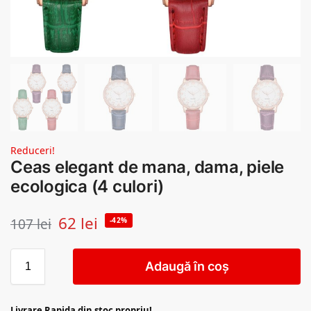
Reduceri!
Ceas elegant de mana, dama, piele
ecologica (4 culori)
62
lei
107
lei
-42%
Adaugă în coș
Livrare Rapida din stoc propriu!