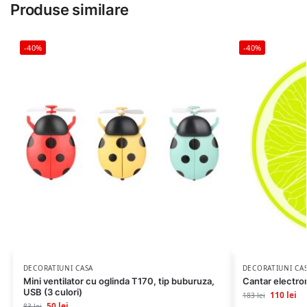
Produse similare
-40%
-40%
DECORATIUNI CASA
DECORATIUNI CA
Mini ventilator cu oglinda T170, tip buburuza,
Cantar electron
USB (3 culori)
110
lei
183
lei
50
lei
83
lei