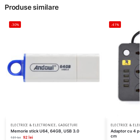
Produse similare
-30%
-41%
ELECTRICE & ELECTRONICE
,
GADGETURI
ELECTRICE & EL
Memorie stick U64, 64GB, USB 3.0
Adaptor cu 4 po
cm
92
lei
131
lei