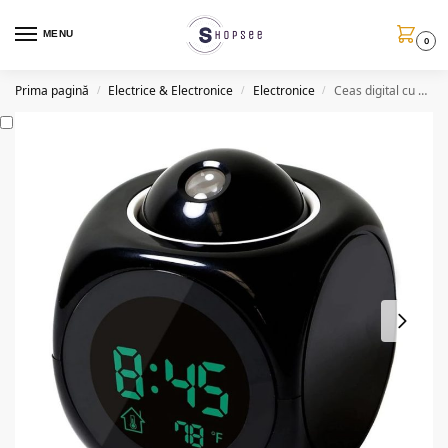
MENU
0
Prima pagină
Electrice & Electronice
Electronice
Ceas digital cu proiectie pe tavan, design modern
/
/
/