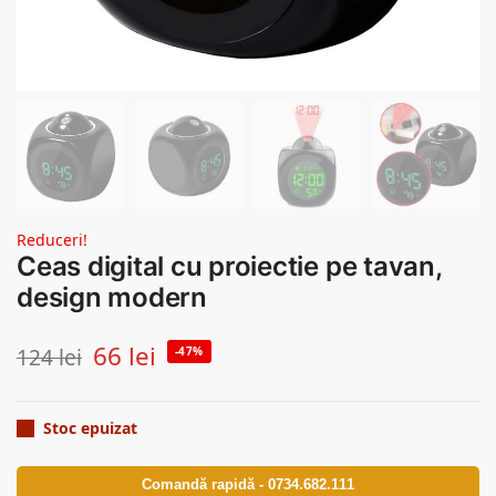
Reduceri!
Ceas digital cu proiectie pe tavan,
design modern
66
lei
124
lei
-47%
Stoc epuizat
Comandă rapidă - 0734.682.111