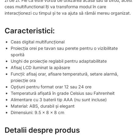
zi de zi. Fie că este vorba de utilizarea acasă sau la birou, acest
ceas multifunctional îți va transforma modul în care
interacționezi cu timpul și te va ajuta să rămâi mereu organizat.
Caracteristici:
Ceas digital multifuncțional
Proiecția orei pe tavan sau perete pentru o vizibilitate
sporită
Unghi de proiecție reglabil pentru adaptabilitate
Afisaj LCD iluminat la apăsare
Funcții: afisaj orar, afisare temperatură, setare alarmă,
proiecție ora
Opțiuni pentru format orar 12 sau 24 ore
Temperatură afișată în grade Celsius sau Fahrenheit
Alimentare cu 3 baterii tip AAA (nu sunt incluse)
Material: ABS, durabil și elegant
Dimensiuni: 9.5 x 8 x 8 cm
Detalii despre produs