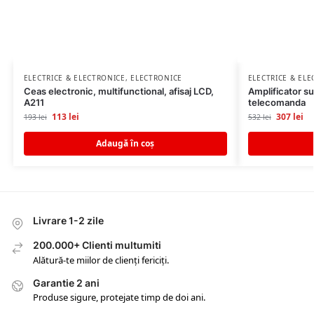
ELECTRICE & ELECTRONICE
,
ELECTRONICE
ELECTRICE & EL
Ceas electronic, multifunctional, afisaj LCD,
Amplificator s
A211
telecomanda
113
lei
307
lei
193
lei
532
lei
Adaugă în coș
Livrare 1-2 zile
200.000+ Clienti multumiti
Alătură-te miilor de clienți fericiți.
Garantie 2 ani
Produse sigure, protejate timp de doi ani.