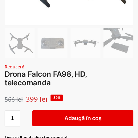
Reduceri!
Drona Falcon FA98, HD,
telecomanda
399
lei
566
lei
-30%
Adaugă în coș
Livrare Rapida din stoc propriu!