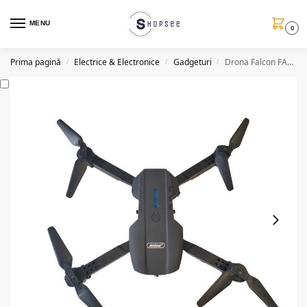
MENU
0
Prima pagină
Electrice & Electronice
Gadgeturi
Drona Falcon FA98, HD, telecomanda
/
/
/