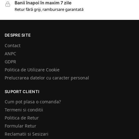
Banii înapoi în maxim 7 zile
Retur fără griji, rambursare garantată
DESPRE SITE
Contact
ANPC
GDPR
Politica de Utilizare Cookie
Prelucrarea datelor cu caracter personal
SUPORT CLIENTI
Cum pot plasa o comanda?
Termeni si conditii
Politica de Retur
Formular Retur
Reclamatii si Sesizari