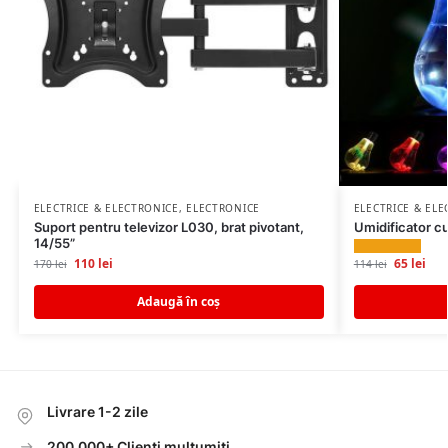
ELECTRICE & ELECTRONICE
,
ELECTRONICE
ELECTRICE & EL
Suport pentru televizor L030, brat pivotant,
Umidificator c
14/55”
65
lei
110
lei
114
lei
170
lei
Adaugă în coș
Livrare 1-2 zile
200.000+ Clienti multumiti