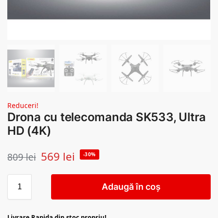
Reduceri!
Drona cu telecomanda SK533, Ultra
HD (4K)
569
lei
809
lei
-30%
Adaugă în coș
Livrare Rapida din stoc propriu!