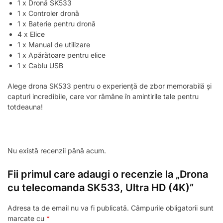
1 x Dronă SK533
1 x Controler dronă
1 x Baterie pentru dronă
4 x Elice
1 x Manual de utilizare
1 x Apărătoare pentru elice
1 x Cablu USB
Alege drona SK533 pentru o experiență de zbor memorabilă și
capturi incredibile, care vor rămâne în amintirile tale pentru
totdeauna!
Nu există recenzii până acum.
Fii primul care adaugi o recenzie la „Drona
cu telecomanda SK533, Ultra HD (4K)”
Adresa ta de email nu va fi publicată.
Câmpurile obligatorii sunt
marcate cu
*