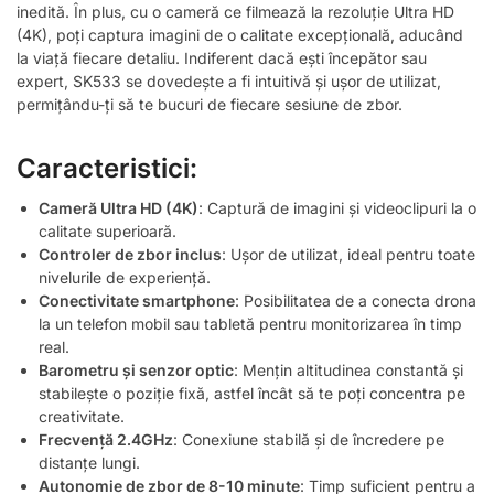
inedită. În plus, cu o cameră ce filmează la rezoluție Ultra HD
(4K), poți captura imagini de o calitate excepțională, aducând
la viață fiecare detaliu. Indiferent dacă ești începător sau
expert, SK533 se dovedește a fi intuitivă și ușor de utilizat,
permițându-ți să te bucuri de fiecare sesiune de zbor.
Caracteristici:
Cameră Ultra HD (4K)
: Captură de imagini și videoclipuri la o
calitate superioară.
Controler de zbor inclus
: Ușor de utilizat, ideal pentru toate
nivelurile de experiență.
Conectivitate smartphone
: Posibilitatea de a conecta drona
la un telefon mobil sau tabletă pentru monitorizarea în timp
real.
Barometru și senzor optic
: Mențin altitudinea constantă și
stabilește o poziție fixă, astfel încât să te poți concentra pe
creativitate.
Frecvență 2.4GHz
: Conexiune stabilă și de încredere pe
distanțe lungi.
Autonomie de zbor de 8-10 minute
: Timp suficient pentru a