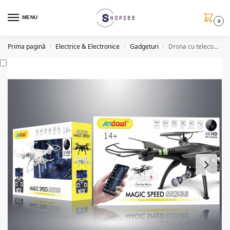
MENU
0
Prima pagină
Electrice & Electronice
Gadgeturi
Drona cu telecomanda SK533, Ultra HD (4K)
/
/
/