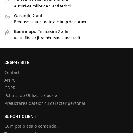
Alătură-te miilor de clienți fericiți.
Garantie 2 ani
Produse sigure, protejate timp de doi ani.
Banii înapoi în maxim 7 zile
Retur fără griji, rambursare garantată
DESPRE SITE
Contact
ANPC
GDPR
Politica de Utilizare Cookie
Prelucrarea datelor cu caracter personal
SUPORT CLIENTI
Cum pot plasa o comanda?